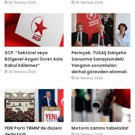
d
m
28 Temmuz 2026
28 Temmuz 2026
ı
a
h
k
e
m
e
y
SCP: “Sektörel veya
Perinçek: TUSAŞ Eskişehir
e
Bölgesel Asgari Ücret Asla
Savunma Sanayisindeki
d
Kabul Edilemez”
Yangının sorumluları
e
derhal görevden alınmalı
ğ
28 Temmuz 2026
i
28 Temmuz 2026
l
ş
i
r
k
e
t
YENİ Parti TBMM’de düzeni
Motorin zammı tabelada!
l
değiştirdi
e
26 Temmuz 2026