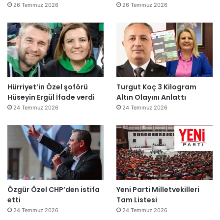
26 Temmuz 2026
26 Temmuz 2026
Hürriyet’in Özel şoförü
Turgut Koç 3 Kilogram
Hüseyin Ergül İfade verdi
Altın Olayını Anlattı
24 Temmuz 2026
24 Temmuz 2026
Özgür Özel CHP’den istifa
Yeni Parti Milletvekilleri
etti
Tam Listesi
24 Temmuz 2026
24 Temmuz 2026