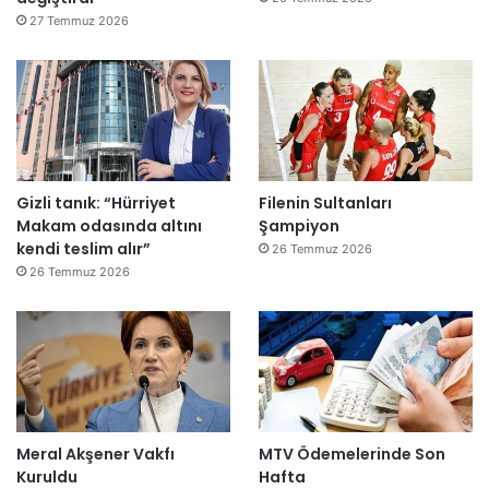
r
27 Temmuz 2026
e
”
Gizli tanık: “Hürriyet
Filenin Sultanları
Makam odasında altını
Şampiyon
kendi teslim alır”
26 Temmuz 2026
26 Temmuz 2026
Meral Akşener Vakfı
MTV Ödemelerinde Son
Kuruldu
Hafta