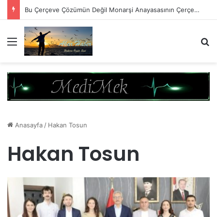
Bu Çerçeve Çözümün Değil Monarşi Anayasasının Çerçevesidir
Menü
A
Anasayfa
/
Hakan Tosun
Hakan Tosun