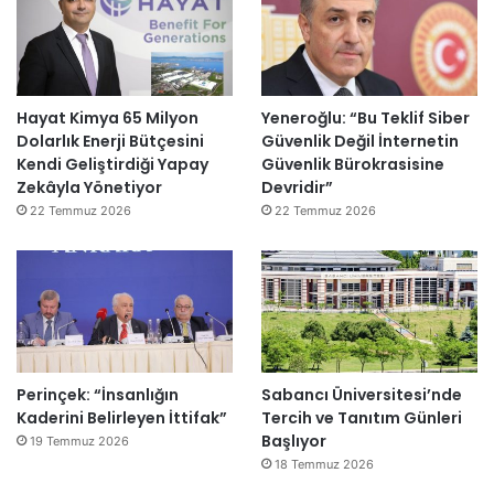
Hayat Kimya 65 Milyon
Yeneroğlu: “Bu Teklif Siber
Dolarlık Enerji Bütçesini
Güvenlik Değil İnternetin
Kendi Geliştirdiği Yapay
Güvenlik Bürokrasisine
Zekâyla Yönetiyor
Devridir”
22 Temmuz 2026
22 Temmuz 2026
Perinçek: “İnsanlığın
Sabancı Üniversitesi’nde
Kaderini Belirleyen İttifak”
Tercih ve Tanıtım Günleri
Başlıyor
19 Temmuz 2026
18 Temmuz 2026