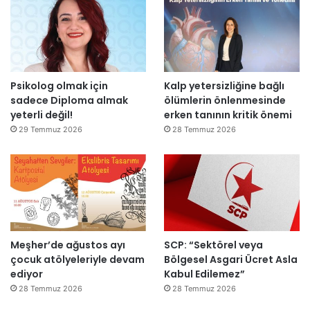
i
:
d
“
e
T
n
e
a
p
Psikolog olmak için
Kalp yetersizliğine bağlı
ç
k
sadece Diploma almak
ölümlerin önlenmesinde
ı
i
yeterli değil!
erken tanının kritik önemi
l
m
d
m
29 Temmuz 2026
28 Temmuz 2026
ı
a
h
k
e
m
e
y
Meşher’de ağustos ayı
SCP: “Sektörel veya
e
çocuk atölyeleriyle devam
Bölgesel Asgari Ücret Asla
d
ediyor
Kabul Edilemez”
e
ğ
28 Temmuz 2026
28 Temmuz 2026
i