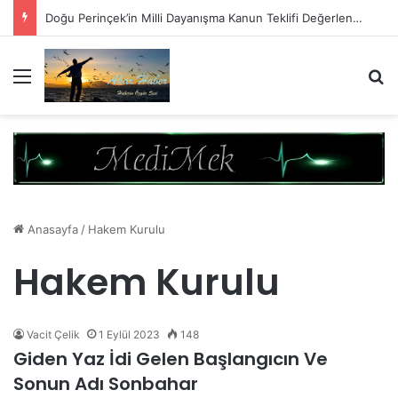
Doğu Perinçek’in Milli Dayanışma Kanun Teklifi Değerlendirmesi
Menü
A
Anasayfa
/
Hakem Kurulu
Hakem Kurulu
Vacit Çelik
1 Eylül 2023
148
Giden Yaz İdi Gelen Başlangıcın Ve
Sonun Adı Sonbahar