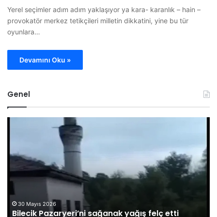
Yerel seçimler adım adım yaklaşıyor ya kara- karanlık – hain –
provokatör merkez tetikçileri milletin dikkatini, yine bu tür
oyunlara…
Devamını Oku »
Genel
B
O
i
M
l
Ü
e
G
c
ö
i
r
k
e
P
v
a
l
30 Mayıs 2026
Bilecik Pazaryeri’ni sağanak yağış felç etti
z
i