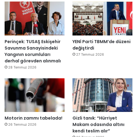
l
ş
i
r
k
e
Perinçek: TUSAŞ Eskişehir
YENİ Parti TBMM’de düzeni
t
Savunma Sanayisindeki
değiştirdi
l
Yangının sorumluları
e
27 Temmuz 2026
derhal görevden alınmalı
r
e
28 Temmuz 2026
”
Motorin zammı tabelada!
Gizli tanık: “Hürriyet
Makam odasında altını
26 Temmuz 2026
kendi teslim alır”