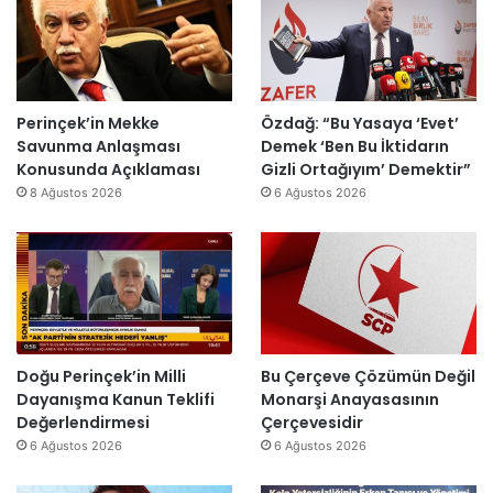
ş
s
e
n
t
i
s
o
u
E
H
m
r
s
a
i
m
r
i
k
a
a
Perinçek’in Mekke
Özdağ: “Bu Yasaya ‘Evet’
n
D
s
I
Savunma Anlaşması
Demek ‘Ben Bu İktidarın
d
ü
ı
ş
Konusunda Açıklaması
Gizli Ortağıyım’ Demektir”
i
z
y
ı
8 Ağustos 2026
6 Ağustos 2026
r
e
ı
k
”
n
l
’
d
l
t
i
a
a
r
r
n
”
s
m
o
e
n
s
Doğu Perinçek’in Milli
Bu Çerçeve Çözümün Değil
r
a
Dayanışma Kanun Teklifi
Monarşi Anayasasının
a
j
Değerlendirmesi
Çerçevesidir
y
v
6 Ağustos 2026
6 Ağustos 2026
e
a
n
r