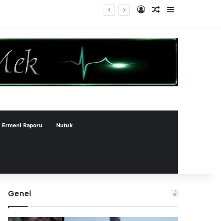
Kayıt Ol
Rastgele Makale
Kenar Bölme
Ermeni Raporu
Nutuk
Genel