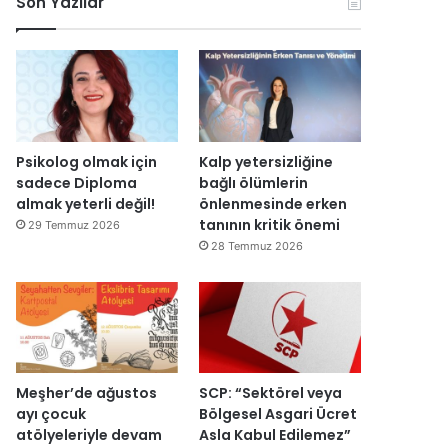
Son Yazılar
k
l
r
ç
o
e
u
i
n
n
ş
s
o
d
t
i
m
i
u
E
i
r
r
s
k
d
m
r
D
i
a
a
Psikolog olmak için
Kalp yetersizliğine
ü
s
I
sadece Diploma
bağlı ölümlerin
z
ı
ş
almak yeterli değil!
önlenmesinde erken
e
y
ı
tanının kritik önemi
29 Temmuz 2026
n
ı
k
28 Temmuz 2026
d
l
’
i
l
t
r
a
a
”
r
n
s
m
o
e
n
s
Meşher’de ağustos
SCP: “Sektörel veya
r
a
ayı çocuk
Bölgesel Asgari Ücret
a
j
atölyeleriyle devam
Asla Kabul Edilemez”