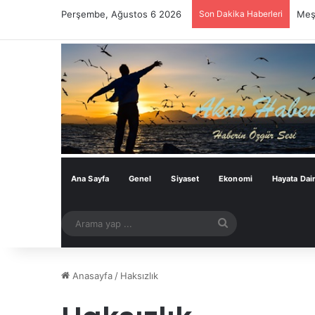
Perşembe, Ağustos 6 2026
Son Dakika Haberleri
Meşh
Ana Sayfa
Genel
Siyaset
Ekonomi
Hayata Dai
Arama
yap
...
Anasayfa
/
Haksızlık