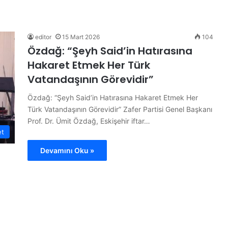
B
ü
t
ü
editor
15 Mart 2026
104
n
Özdağ: “Şeyh Said’in Hatırasına
d
Hakaret Etmek Her Türk
ü
14 Haziran 2026
n
Vatandaşının Görevidir”
ojesi
Bütün dünya A Milli Takım’ı
y
konuşuyor
Özdağ: “Şeyh Said’in Hatırasına Hakaret Etmek Her
a
A
Türk Vatandaşının Görevidir” Zafer Partisi Genel Başkanı
M
Prof. Dr. Ümit Özdağ, Eskişehir iftar…
i
et
l
Devamını Oku »
l
i
T
a
k
ı
m
’