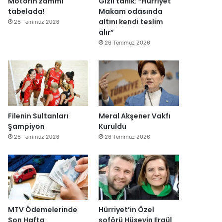
Motorin zammı
Gizli tanık: “Hürriyet
ğ
tabelada!
Makam odasında
i
altını kendi teslim
26 Temmuz 2026
l
alır”
ş
26 Temmuz 2026
i
r
k
e
t
l
e
Filenin Sultanları
Meral Akşener Vakfı
r
Şampiyon
Kuruldu
e
26 Temmuz 2026
26 Temmuz 2026
”
MTV Ödemelerinde
Hürriyet’in Özel
Son Hafta
şoförü Hüseyin Ergül