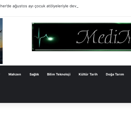
er’de ağustos ayı çocuk atölyeleriyle devam ediyor
r
Mahzen
Sağlık
Bilim Teknoloji
Kültür Tarih
Doğa Tarım