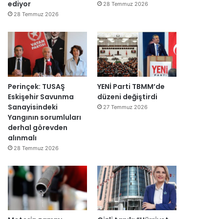
y
v
ediyor
28 Temmuz 2026
e
a
28 Temmuz 2026
n
r
i
:
d
“
e
T
n
e
a
p
ç
k
Perinçek: TUSAŞ
YENİ Parti TBMM’de
ı
i
Eskişehir Savunma
düzeni değiştirdi
l
m
Sanayisindeki
27 Temmuz 2026
d
m
Yangının sorumluları
ı
a
derhal görevden
h
alınmalı
k
28 Temmuz 2026
e
m
e
y
e
d
e