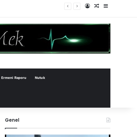
Kayıt Ol
Rastgele Makale
Kenar Bölme
Ermeni Raporu
Nutuk
Genel