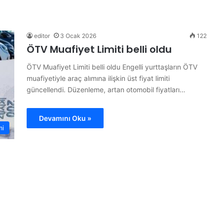
B
ü
t
ü
editor
3 Ocak 2026
122
n
ÖTV Muafiyet Limiti belli oldu
d
ü
ÖTV Muafiyet Limiti belli oldu Engelli yurttaşların ÖTV
14 Haziran 2026
n
muafiyetiyle araç alımına ilişkin üst fiyat limiti
ojesi
Bütün dünya A Milli Takım’ı
y
güncellendi. Düzenleme, artan otomobil fiyatları…
konuşuyor
a
A
M
Devamını Oku »
i
mi
l
l
i
T
a
k
ı
m
’