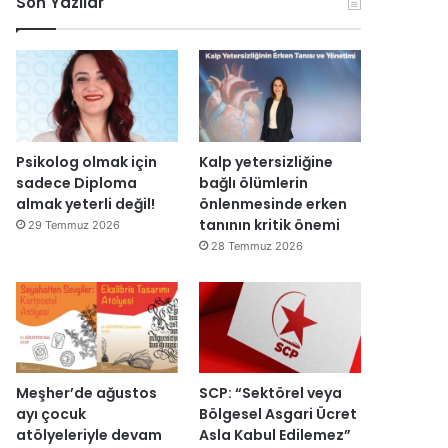
Son Yazılar
k
l
r
ç
o
e
u
i
n
n
ş
s
o
d
t
i
m
i
u
E
i
r
r
s
k
d
m
r
D
i
a
a
Psikolog olmak için
Kalp yetersizliğine
ü
s
I
sadece Diploma
bağlı ölümlerin
z
ı
ş
almak yeterli değil!
önlenmesinde erken
e
y
ı
tanının kritik önemi
29 Temmuz 2026
n
ı
k
28 Temmuz 2026
d
l
’
i
l
t
r
a
a
”
r
n
s
m
o
e
n
s
Meşher’de ağustos
SCP: “Sektörel veya
r
a
ayı çocuk
Bölgesel Asgari Ücret
a
j
atölyeleriyle devam
Asla Kabul Edilemez”