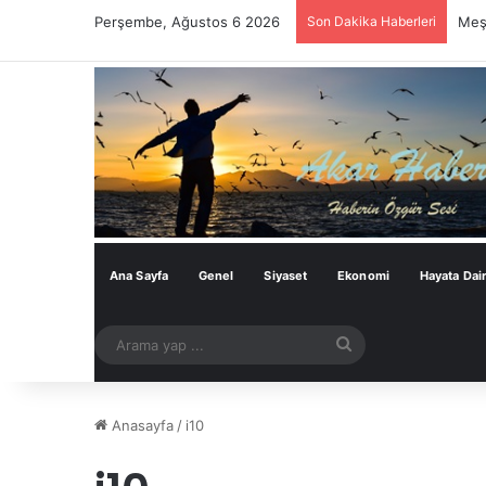
Perşembe, Ağustos 6 2026
Son Dakika Haberleri
Meşh
Ana Sayfa
Genel
Siyaset
Ekonomi
Hayata Dai
Arama
yap
...
Anasayfa
/
i10