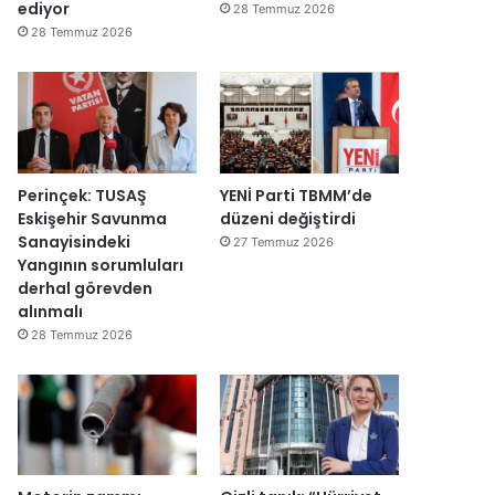
y
v
ediyor
28 Temmuz 2026
e
a
28 Temmuz 2026
n
r
i
:
d
“
e
T
n
e
a
p
ç
k
Perinçek: TUSAŞ
YENİ Parti TBMM’de
ı
i
Eskişehir Savunma
düzeni değiştirdi
l
m
Sanayisindeki
27 Temmuz 2026
d
m
Yangının sorumluları
ı
a
derhal görevden
h
alınmalı
k
28 Temmuz 2026
e
m
e
y
e
d
e