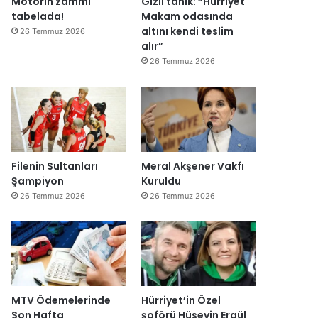
Motorin zammı
Gizli tanık: “Hürriyet
ğ
tabelada!
Makam odasında
i
altını kendi teslim
26 Temmuz 2026
l
alır”
ş
26 Temmuz 2026
i
r
k
e
t
l
e
Filenin Sultanları
Meral Akşener Vakfı
r
Şampiyon
Kuruldu
e
26 Temmuz 2026
26 Temmuz 2026
”
MTV Ödemelerinde
Hürriyet’in Özel
Son Hafta
şoförü Hüseyin Ergül