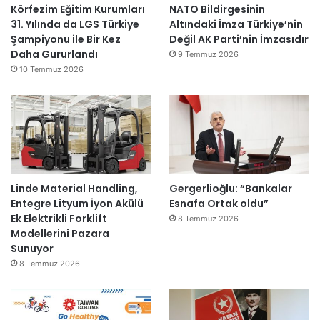
Körfezim Eğitim Kurumları
NATO Bildirgesinin
31. Yılında da LGS Türkiye
Altındaki İmza Türkiye’nin
Şampiyonu ile Bir Kez
Değil AK Parti’nin İmzasıdır
Daha Gururlandı
9 Temmuz 2026
10 Temmuz 2026
Linde Material Handling,
Gergerlioğlu: “Bankalar
Entegre Lityum İyon Akülü
Esnafa Ortak oldu”
Ek Elektrikli Forklift
8 Temmuz 2026
Modellerini Pazara
Sunuyor
8 Temmuz 2026