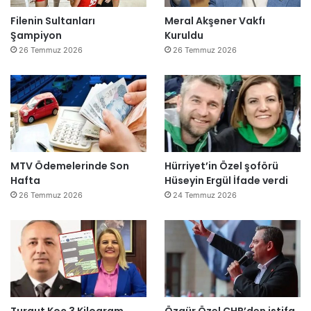
Filenin Sultanları
Meral Akşener Vakfı
Şampiyon
Kuruldu
26 Temmuz 2026
26 Temmuz 2026
MTV Ödemelerinde Son
Hürriyet’in Özel şoförü
Hafta
Hüseyin Ergül İfade verdi
26 Temmuz 2026
24 Temmuz 2026
Turgut Koç 3 Kilogram
Özgür Özel CHP’den istifa