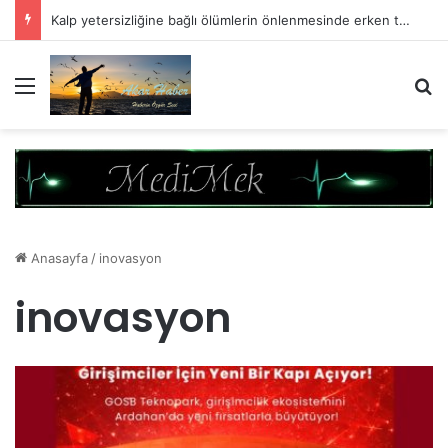
Kalp yetersizliğine bağlı ölümlerin önlenmesinde erken tanının kritik önemi
Menü
A
Anasayfa
/
inovasyon
inovasyon