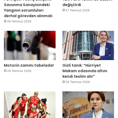
Savunma Sanayisindeki
değiştirdi
ı
Yangının sorumluları
l
27 Temmuz 2026
derhal görevden alınmalı
d
ı
28 Temmuz 2026
Motorin zammı tabelada!
Gizli tanık: “Hürriyet
Makam odasında altını
26 Temmuz 2026
kendi teslim alır”
26 Temmuz 2026