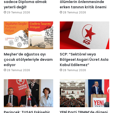
o
s
sadece Diploma almak
ölümlerin önlenmesinde
d
ü
j
ı
yeterli değil!
erken tanının kritik önemi
i
z
e
y
29 Temmuz 2026
28 Temmuz 2026
r
e
s
ı
”
n
i
l
d
t
l
i
a
a
r
m
r
”
a
s
m
o
l
n
Meşher’de ağustos ayı
SCP: “Sektörel veya
a
r
çocuk atölyeleriyle devam
Bölgesel Asgari Ücret Asla
n
a
ediyor
Kabul Edilemez”
d
y
28 Temmuz 2026
28 Temmuz 2026
ı
e
n
i
d
e
n
a
Perinçek: TUSAŞ Eskişehir
YENİ Parti TBMM’de düzeni
ç