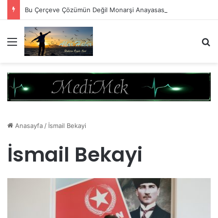
Bu Çerçeve Çözümün Değil Monarşi Anayasasının Çerçevesidir
Menü
A
Anasayfa
/
İsmail Bekayi
İsmail Bekayi