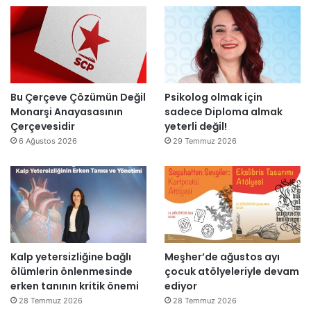
n
l
’
d
l
t
i
a
a
r
r
n
”
s
m
o
e
n
s
Bu Çerçeve Çözümün Değil
Psikolog olmak için
r
a
Monarşi Anayasasının
sadece Diploma almak
a
j
Çerçevesidir
yeterli değil!
y
v
6 Ağustos 2026
29 Temmuz 2026
e
a
n
r
i
:
d
“
e
T
n
e
a
p
Kalp yetersizliğine bağlı
Meşher’de ağustos ayı
ç
k
ölümlerin önlenmesinde
çocuk atölyeleriyle devam
ı
i
erken tanının kritik önemi
ediyor
l
m
d
m
28 Temmuz 2026
28 Temmuz 2026