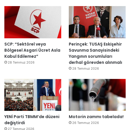
ı
a
h
k
e
m
e
y
SCP: “Sektörel veya
Perinçek: TUSAŞ Eskişehir
e
Bölgesel Asgari Ücret Asla
Savunma Sanayisindeki
d
Kabul Edilemez”
Yangının sorumluları
e
derhal görevden alınmalı
ğ
28 Temmuz 2026
i
28 Temmuz 2026
l
ş
i
r
k
e
t
YENİ Parti TBMM’de düzeni
Motorin zammı tabelada!
l
değiştirdi
e
26 Temmuz 2026
r
27 Temmuz 2026