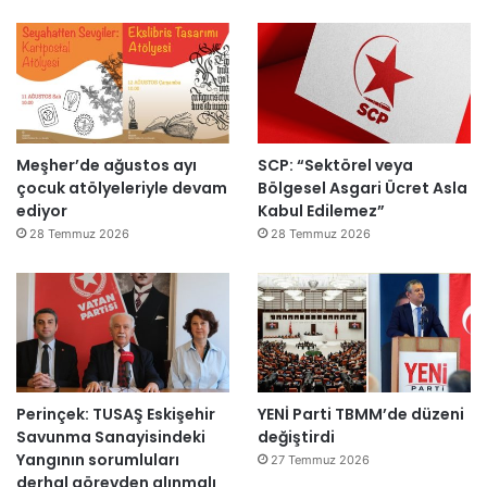
ı
a
h
k
e
m
e
y
Meşher’de ağustos ayı
SCP: “Sektörel veya
e
çocuk atölyeleriyle devam
Bölgesel Asgari Ücret Asla
d
ediyor
Kabul Edilemez”
e
ğ
28 Temmuz 2026
28 Temmuz 2026
i
l
ş
i
r
k
e
Perinçek: TUSAŞ Eskişehir
YENİ Parti TBMM’de düzeni
t
Savunma Sanayisindeki
değiştirdi
l
Yangının sorumluları
e
27 Temmuz 2026
derhal görevden alınmalı
r