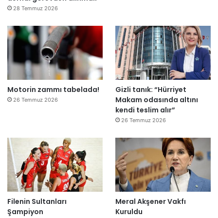
e
28 Temmuz 2026
”
Motorin zammı tabelada!
Gizli tanık: “Hürriyet
Makam odasında altını
26 Temmuz 2026
kendi teslim alır”
26 Temmuz 2026
Filenin Sultanları
Meral Akşener Vakfı
Şampiyon
Kuruldu