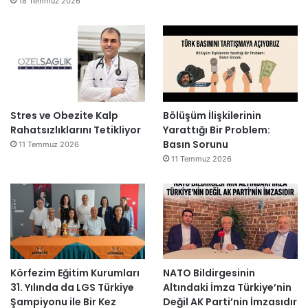
18 Temmuz 2026
Stres ve Obezite Kalp
Bölüşüm İlişkilerinin
Rahatsızlıklarını Tetikliyor
Yarattığı Bir Problem:
Basın Sorunu
11 Temmuz 2026
11 Temmuz 2026
Körfezim Eğitim Kurumları
NATO Bildirgesinin
31. Yılında da LGS Türkiye
Altındaki İmza Türkiye’nin
Şampiyonu ile Bir Kez
Değil AK Parti’nin İmzasıdır