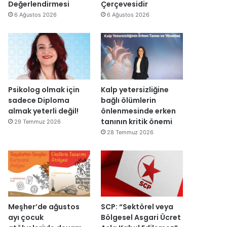
y
v
Değerlendirmesi
Çerçevesidir
e
a
6 Ağustos 2026
6 Ağustos 2026
n
r
i
:
d
“
e
T
n
e
a
p
ç
k
Psikolog olmak için
Kalp yetersizliğine
ı
i
sadece Diploma
bağlı ölümlerin
l
m
almak yeterli değil!
önlenmesinde erken
d
m
tanının kritik önemi
29 Temmuz 2026
ı
a
28 Temmuz 2026
h
k
e
m
e
y
e
Meşher’de ağustos
SCP: “Sektörel veya
d
ayı çocuk
Bölgesel Asgari Ücret
e