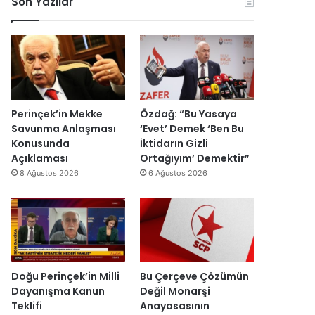
Son Yazılar
r
k
r
ç
k
o
u
i
e
n
ş
s
s
o
t
i
H
m
u
E
a
i
r
s
i
k
m
r
n
D
a
a
Perinçek’in Mekke
Özdağ: “Bu Yasaya
d
ü
s
I
Savunma Anlaşması
‘Evet’ Demek ‘Ben Bu
i
z
ı
ş
Konusunda
İktidarın Gizli
r
e
y
ı
Açıklaması
Ortağıyım’ Demektir”
”
n
ı
k
8 Ağustos 2026
6 Ağustos 2026
d
l
’
i
l
t
r
a
a
”
r
n
s
m
o
e
n
s
Doğu Perinçek’in Milli
Bu Çerçeve Çözümün
r
a
Dayanışma Kanun
Değil Monarşi
a
j
Teklifi
Anayasasının