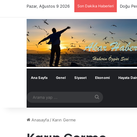
Pazar, Ağustos 9 2026
Son Dakika Haberleri
Doğu Per
Ana Sayfa
Genel
Siyaset
Ekonomi
Hayata Dai
Arama
yap
...
Anasayfa
/
Karın Germe