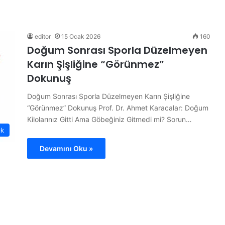
B
ü
t
ü
editor
15 Ocak 2026
160
n
Doğum Sonrası Sporla Düzelmeyen
d
Karın Şişliğine “Görünmez”
ü
14 Haziran 2026
n
Dokunuş
ojesi
Bütün dünya A Milli Takım’ı
y
konuşuyor
Doğum Sonrası Sporla Düzelmeyen Karın Şişliğine
a
A
“Görünmez” Dokunuş Prof. Dr. Ahmet Karacalar: Doğum
M
Kilolarınız Gitti Ama Göbeğiniz Gitmedi mi? Sorun…
i
ık
l
Devamını Oku »
l
i
T
a
k
ı
m
’