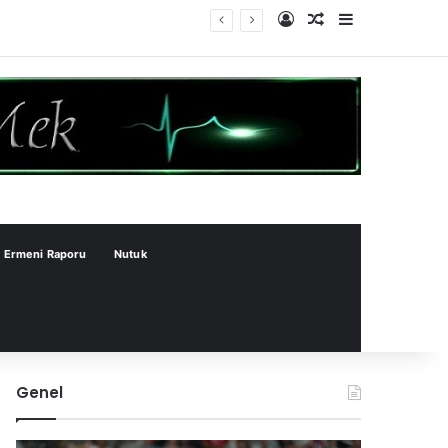
Kayıt Ol
Rastgele Makale
Kenar Bölme
Ermeni Raporu
Nutuk
Genel