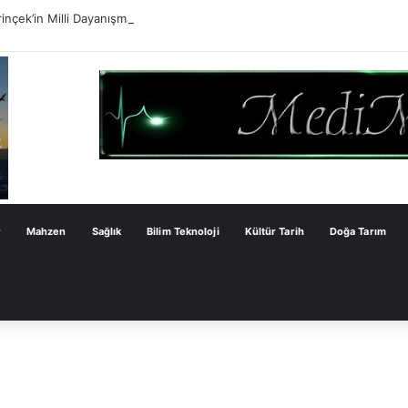
inçek’in Milli Dayanışma Kanun Teklifi Değerlendirmesi
r
Mahzen
Sağlık
Bilim Teknoloji
Kültür Tarih
Doğa Tarım