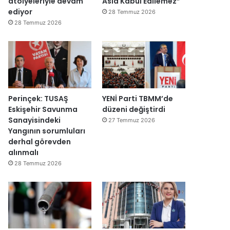
atölyeleriyle devam
Asla Kabul Edilemez”
ğ
ediyor
28 Temmuz 2026
i
28 Temmuz 2026
l
ş
i
r
k
e
t
Perinçek: TUSAŞ
YENİ Parti TBMM’de
l
Eskişehir Savunma
düzeni değiştirdi
e
Sanayisindeki
27 Temmuz 2026
r
Yangının sorumluları
e
derhal görevden
”
alınmalı
28 Temmuz 2026