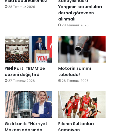
Asla Kabul Edilemez”
Sanayisindeki
ğ
Yangının sorumluları
28 Temmuz 2026
i
derhal görevden
l
alınmalı
ş
28 Temmuz 2026
i
r
k
e
t
l
e
YENİ Parti TBMM’de
Motorin zammı
r
düzeni değiştirdi
tabelada!
e
27 Temmuz 2026
26 Temmuz 2026
”
Gizli tanık: “Hürriyet
Filenin Sultanları
Makam odasında
Şampiyon