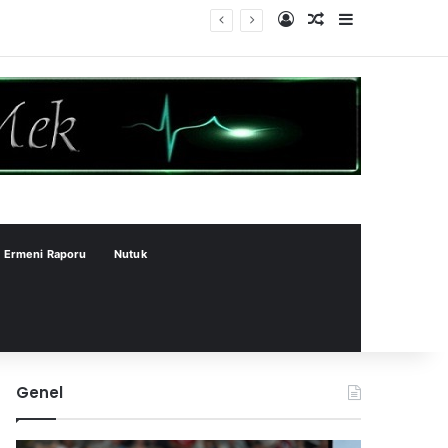
Kayıt Ol
Rastgele Makale
Kenar Bölme
Ermeni Raporu
Nutuk
Genel