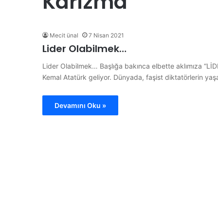
Karizma
“
H
a
y
Mecit ünal
7 Nisan 2021
d
Lider Olabilmek…
i
Y
Lider Olabilmek… Başlığa bakınca elbette aklımıza “Lİ
28 Haziran 2026
e
Kemal Atatürk geliyor. Dünyada, faşist diktatörlerin ya
“Haydi Yelken Basın” Pr
l
anları Şampiyon
Kamuoyuna Tanıtıldı
k
e
Devamını Oku »
n
B
a
s
ı
n
”
P
r
o
j