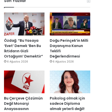
Son Yazılar
k
l
r
ç
o
e
u
i
n
n
ş
s
o
d
t
i
m
i
u
E
i
r
r
s
k
d
m
r
D
i
a
a
Özdağ: “Bu Yasaya
Doğu Perinçek’in Milli
ü
s
I
‘Evet’ Demek ‘Ben Bu
Dayanışma Kanun
z
ı
ş
İktidarın Gizli
Teklifi
e
y
ı
Ortağıyım’ Demektir”
Değerlendirmesi
n
ı
k
6 Ağustos 2026
6 Ağustos 2026
d
l
’
i
l
t
r
a
a
”
r
n
s
m
o
e
n
s
Bu Çerçeve Çözümün
Psikolog olmak için
r
a
Değil Monarşi
sadece Diploma
a
j
Anayasasının
almak yeterli değil!