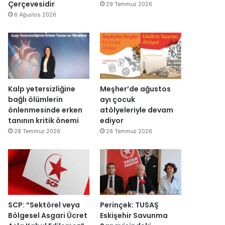
y
v
Çerçevesidir
29 Temmuz 2026
e
a
6 Ağustos 2026
n
r
i
:
d
“
e
T
n
e
a
p
ç
k
Kalp yetersizliğine
Meşher’de ağustos
ı
i
bağlı ölümlerin
ayı çocuk
l
m
önlenmesinde erken
atölyeleriyle devam
d
m
tanının kritik önemi
ediyor
ı
a
28 Temmuz 2026
28 Temmuz 2026
h
k
e
m
e
y
e
SCP: “Sektörel veya
Perinçek: TUSAŞ
d
Bölgesel Asgari Ücret
Eskişehir Savunma
e