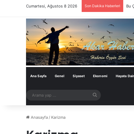
Cumartesi, Ağustos 8 2026
Son Dakika Haberleri
Bu 
Ana Sayfa
Genel
Siyaset
Ekonomi
Hayata Dai
Arama
yap
...
Anasayfa
/
Karizma