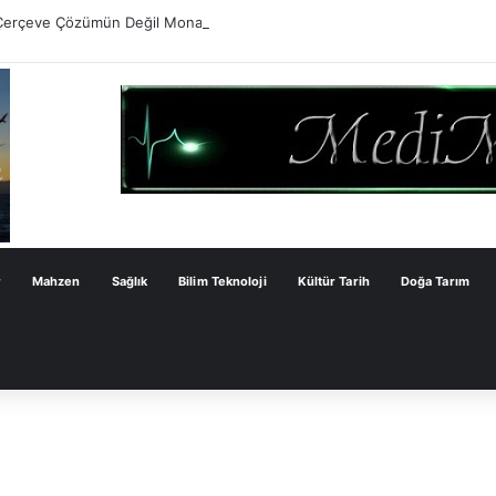
Çerçeve Çözümün Değil Monarşi Anayasasının Çerçevesidir
r
Mahzen
Sağlık
Bilim Teknoloji
Kültür Tarih
Doğa Tarım