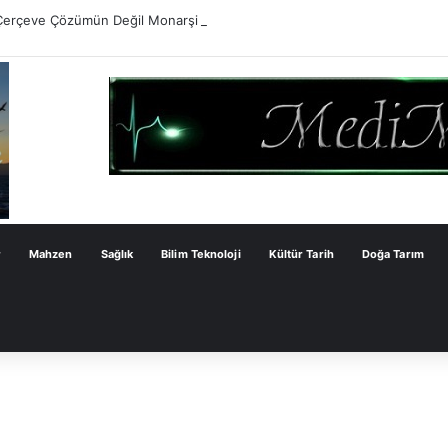
Çerçeve Çözümün Değil Monarşi Anayasasının Çerçevesidir
r
Mahzen
Sağlık
Bilim Teknoloji
Kültür Tarih
Doğa Tarım