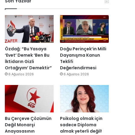
Son Yazılar
k
l
r
ç
o
e
u
i
n
n
ş
s
o
d
t
i
m
i
u
E
i
r
r
s
k
d
m
r
D
i
a
a
Özdağ: “Bu Yasaya
Doğu Perinçek’in Milli
ü
s
I
‘Evet’ Demek ‘Ben Bu
Dayanışma Kanun
z
ı
ş
İktidarın Gizli
Teklifi
e
y
ı
Ortağıyım’ Demektir”
Değerlendirmesi
n
ı
k
6 Ağustos 2026
6 Ağustos 2026
d
l
’
i
l
t
r
a
a
”
r
n
s
m
o
e
n
s
Bu Çerçeve Çözümün
Psikolog olmak için
r
a
Değil Monarşi
sadece Diploma
a
j
Anayasasının
almak yeterli değil!