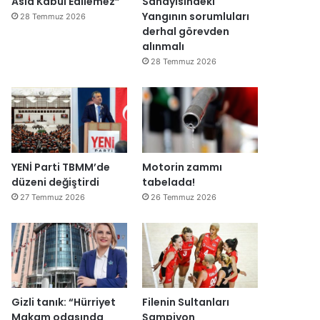
Asla Kabul Edilemez”
Sanayisindeki
ğ
Yangının sorumluları
28 Temmuz 2026
i
derhal görevden
l
alınmalı
ş
28 Temmuz 2026
i
r
k
e
t
l
e
YENİ Parti TBMM’de
Motorin zammı
r
düzeni değiştirdi
tabelada!
e
27 Temmuz 2026
26 Temmuz 2026
”
Gizli tanık: “Hürriyet
Filenin Sultanları
Makam odasında
Şampiyon