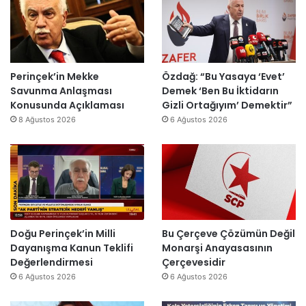
ş
s
e
n
t
i
s
o
u
E
H
m
r
s
a
i
m
r
i
k
a
a
Perinçek’in Mekke
Özdağ: “Bu Yasaya ‘Evet’
n
D
s
I
Savunma Anlaşması
Demek ‘Ben Bu İktidarın
d
ü
ı
ş
Konusunda Açıklaması
Gizli Ortağıyım’ Demektir”
i
z
y
ı
8 Ağustos 2026
6 Ağustos 2026
r
e
ı
k
”
n
l
’
d
l
t
i
a
a
r
r
n
”
s
m
o
e
n
s
Doğu Perinçek’in Milli
Bu Çerçeve Çözümün Değil
r
a
Dayanışma Kanun Teklifi
Monarşi Anayasasının
a
j
Değerlendirmesi
Çerçevesidir
y
v
6 Ağustos 2026
6 Ağustos 2026
e
a
n
r