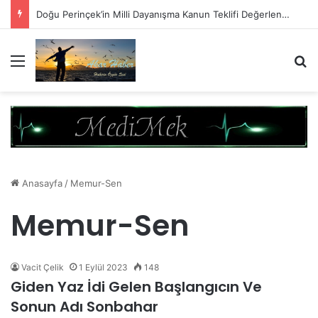
Doğu Perinçek’in Milli Dayanışma Kanun Teklifi Değerlendirmesi
Menü
A
Anasayfa
/
Memur-Sen
Memur-Sen
Vacit Çelik
1 Eylül 2023
148
Giden Yaz İdi Gelen Başlangıcın Ve
Sonun Adı Sonbahar