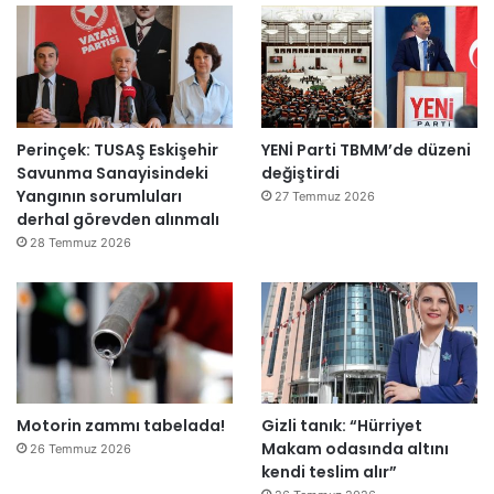
l
ş
i
r
k
e
Perinçek: TUSAŞ Eskişehir
YENİ Parti TBMM’de düzeni
t
Savunma Sanayisindeki
değiştirdi
l
Yangının sorumluları
e
27 Temmuz 2026
derhal görevden alınmalı
r
e
28 Temmuz 2026
”
Motorin zammı tabelada!
Gizli tanık: “Hürriyet
Makam odasında altını
26 Temmuz 2026
kendi teslim alır”