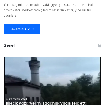
Yerel seçimler adım adım yaklaşıyor ya kara- karanlık – hain –
provokatör merkez tetikçileri milletin dikkatini, yine bu tür
oyunlara…
Devamını Oku »
Genel
B
O
i
M
l
Ü
e
G
c
ö
i
r
k
e
P
v
a
l
30 Mayıs 2026
Bilecik Pazaryeri’ni sağanak yağış felç etti
z
i