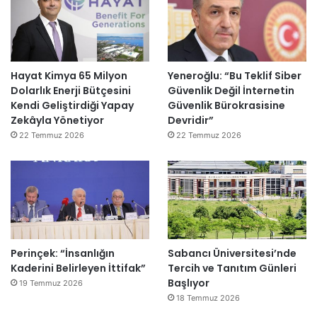
Hayat Kimya 65 Milyon
Yeneroğlu: “Bu Teklif Siber
Dolarlık Enerji Bütçesini
Güvenlik Değil İnternetin
Kendi Geliştirdiği Yapay
Güvenlik Bürokrasisine
Zekâyla Yönetiyor
Devridir”
22 Temmuz 2026
22 Temmuz 2026
Perinçek: “İnsanlığın
Sabancı Üniversitesi’nde
Kaderini Belirleyen İttifak”
Tercih ve Tanıtım Günleri
Başlıyor
19 Temmuz 2026
18 Temmuz 2026