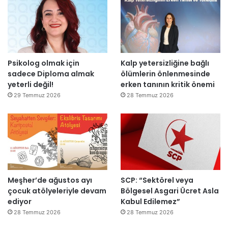
i
:
d
“
e
T
n
e
a
p
Psikolog olmak için
Kalp yetersizliğine bağlı
ç
k
sadece Diploma almak
ölümlerin önlenmesinde
ı
i
yeterli değil!
erken tanının kritik önemi
l
m
d
m
29 Temmuz 2026
28 Temmuz 2026
ı
a
h
k
e
m
e
y
Meşher’de ağustos ayı
SCP: “Sektörel veya
e
çocuk atölyeleriyle devam
Bölgesel Asgari Ücret Asla
d
ediyor
Kabul Edilemez”
e
ğ
28 Temmuz 2026
28 Temmuz 2026
i