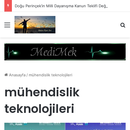
Doğu Perinçek’in Milli Dayanışma Kanun Teklifi Değerlendirmesi
Menü
A
Anasayfa
/
mühendislik teknolojileri
mühendislik
teknolojileri