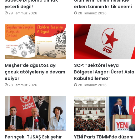
yeterli değil!
erken tanının kritik önemi
l
m
d
m
29 Temmuz 2026
28 Temmuz 2026
ı
a
h
k
e
m
e
y
Meşher’de ağustos ayı
SCP: “Sektörel veya
e
çocuk atölyeleriyle devam
Bölgesel Asgari Ücret Asla
d
ediyor
Kabul Edilemez”
e
ğ
28 Temmuz 2026
28 Temmuz 2026
i
l
ş
i
r
k
e
Perinçek: TUSAŞ Eskişehir
YENİ Parti TBMM’de düzeni
t