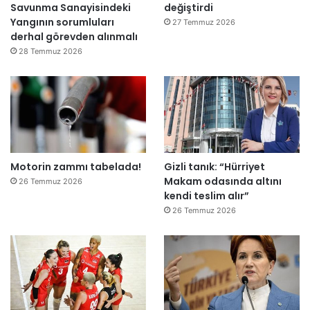
Savunma Sanayisindeki
değiştirdi
l
Yangının sorumluları
e
27 Temmuz 2026
derhal görevden alınmalı
r
e
28 Temmuz 2026
”
Motorin zammı tabelada!
Gizli tanık: “Hürriyet
Makam odasında altını
26 Temmuz 2026
kendi teslim alır”
26 Temmuz 2026