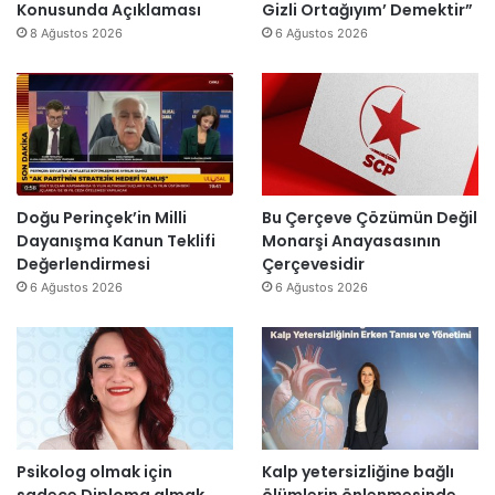
ı
ş
Konusunda Açıklaması
Gizli Ortağıyım’ Demektir”
i
z
y
ı
8 Ağustos 2026
6 Ağustos 2026
r
e
ı
k
”
n
l
’
d
l
t
i
a
a
r
r
n
”
s
m
o
e
n
s
Doğu Perinçek’in Milli
Bu Çerçeve Çözümün Değil
r
a
Dayanışma Kanun Teklifi
Monarşi Anayasasının
a
j
Değerlendirmesi
Çerçevesidir
y
v
6 Ağustos 2026
6 Ağustos 2026
e
a
n
r
i
:
d
“
e
T
n
e
a
p
Psikolog olmak için
Kalp yetersizliğine bağlı
ç
k
sadece Diploma almak
ölümlerin önlenmesinde
ı
i