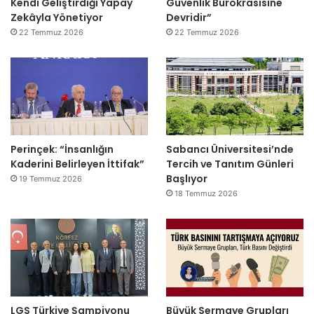
Kendi Geliştirdiği Yapay
Güvenlik Bürokrasisine
Zekâyla Yönetiyor
Devridir”
22 Temmuz 2026
22 Temmuz 2026
Perinçek: “İnsanlığın
Sabancı Üniversitesi’nde
Kaderini Belirleyen İttifak”
Tercih ve Tanıtım Günleri
Başlıyor
19 Temmuz 2026
18 Temmuz 2026
LGS Türkiye Şampiyonu
Büyük Sermaye Grupları