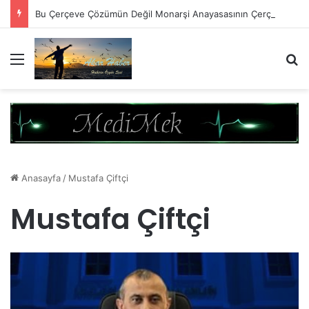
Bu Çerçeve Çözümün Değil Monarşi Anayasasının Çerçevesidir
Menü
A
Anasayfa
/
Mustafa Çiftçi
Mustafa Çiftçi