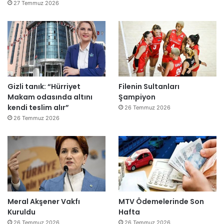
r
27 Temmuz 2026
e
”
Gizli tanık: “Hürriyet
Filenin Sultanları
Makam odasında altını
Şampiyon
kendi teslim alır”
26 Temmuz 2026
26 Temmuz 2026
Meral Akşener Vakfı
MTV Ödemelerinde Son
Kuruldu
Hafta
26 Temmuz 2026
26 Temmuz 2026