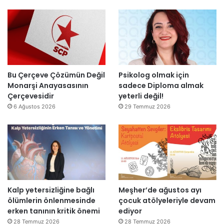
ı
k
n
l
’
d
l
t
i
a
a
r
r
n
”
s
m
o
e
n
s
Bu Çerçeve Çözümün Değil
Psikolog olmak için
r
a
Monarşi Anayasasının
sadece Diploma almak
a
j
Çerçevesidir
yeterli değil!
y
v
6 Ağustos 2026
29 Temmuz 2026
e
a
n
r
i
:
d
“
e
T
n
e
a
p
Kalp yetersizliğine bağlı
Meşher’de ağustos ayı
ç
k
ölümlerin önlenmesinde
çocuk atölyeleriyle devam
ı
i
erken tanının kritik önemi
ediyor
l
m
d
m
28 Temmuz 2026
28 Temmuz 2026