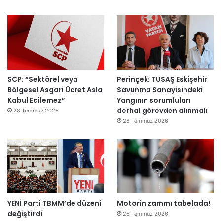
ı
a
h
k
e
m
e
y
SCP: “Sektörel veya
Perinçek: TUSAŞ Eskişehir
e
Bölgesel Asgari Ücret Asla
Savunma Sanayisindeki
d
Kabul Edilemez”
Yangının sorumluları
e
derhal görevden alınmalı
ğ
28 Temmuz 2026
i
28 Temmuz 2026
l
ş
i
r
k
e
t
YENİ Parti TBMM’de düzeni
Motorin zammı tabelada!
l
değiştirdi
e
26 Temmuz 2026