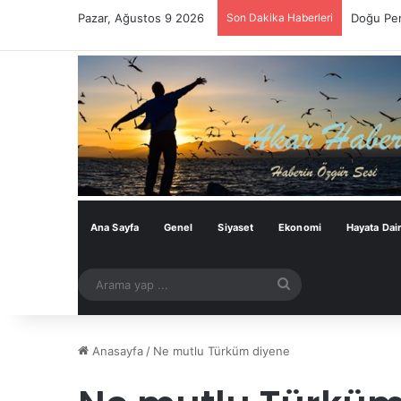
Pazar, Ağustos 9 2026
Son Dakika Haberleri
Doğu Per
Ana Sayfa
Genel
Siyaset
Ekonomi
Hayata Dai
Arama
yap
...
Anasayfa
/
Ne mutlu Türküm diyene