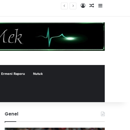
Kayıt Ol
Rastgele Makale
Kenar Bölme
Ermeni Raporu
Nutuk
Genel