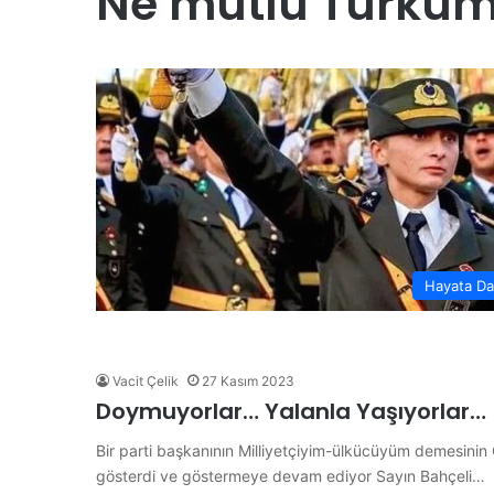
Ne mutlu Türküm
“
H
a
y
d
i
Y
28 Haziran 2026
e
“Haydi Yelken Basın” Pr
l
anları Şampiyon
Kamuoyuna Tanıtıldı
k
e
n
B
Hayata Da
a
s
ı
n
Vacit Çelik
27 Kasım 2023
”
Doymuyorlar… Yalanla Yaşıyorlar…
P
r
Bir parti başkanının Milliyetçiyim-ülkücüyüm demesinin
o
gösterdi ve göstermeye devam ediyor Sayın Bahçeli…
j