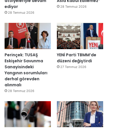
atölyeleriyle devam
Asla Kabul Edilemez”
ğ
ediyor
28 Temmuz 2026
i
28 Temmuz 2026
l
ş
i
r
k
e
t
Perinçek: TUSAŞ
YENİ Parti TBMM’de
l
Eskişehir Savunma
düzeni değiştirdi
e
Sanayisindeki
27 Temmuz 2026
r
Yangının sorumluları
e
derhal görevden
”
alınmalı
28 Temmuz 2026