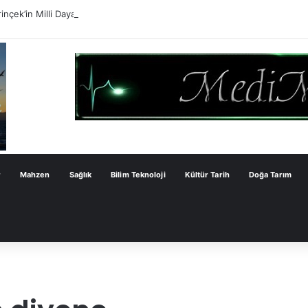
inçek’in Milli Dayanışma Kanun Teklifi Değerlendirmesi
r
Mahzen
Sağlık
Bilim Teknoloji
Kültür Tarih
Doğa Tarım