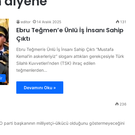
 diyene
B
ü
t
ü
editor
14 Aralık 2025
131
n
Ebru Teğmen’e Ünlü İş İnsanı Sahip
d
Çıktı
ü
14 Haziran 2026
n
ojesi
Bütün dünya A Milli Takım’ı
Ebru Teğmen’e Ünlü İş İnsanı Sahip Çıktı “Mustafa
y
konuşuyor
Kemal’in askerleriyiz” sloganı attıkları gerekçesiyle Türk
a
Silahlı Kuvvetleri’nden (TSK) ihraç edilen
A
teğmenlerden…
M
i
ir
l
Devamını Oku »
l
i
T
236
a
k
ı
 O parti başkanının milliyetçi–ülkücü olduğunu göstermeyeceğini
m
’