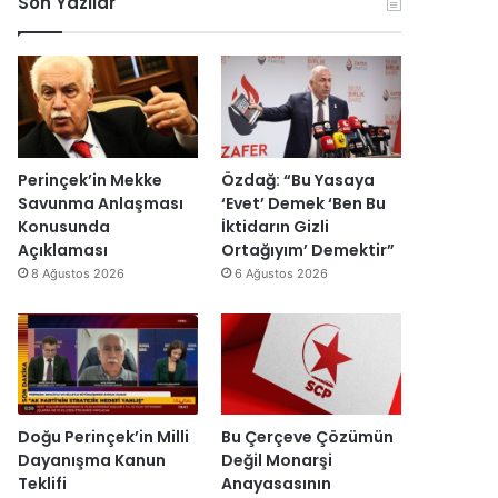
Son Yazılar
r
k
r
ç
k
o
u
i
e
n
ş
s
s
o
t
i
H
m
u
E
a
i
r
s
i
k
m
r
n
D
a
a
Perinçek’in Mekke
Özdağ: “Bu Yasaya
d
ü
s
I
Savunma Anlaşması
‘Evet’ Demek ‘Ben Bu
i
z
ı
ş
Konusunda
İktidarın Gizli
r
e
y
ı
Açıklaması
Ortağıyım’ Demektir”
”
n
ı
k
8 Ağustos 2026
6 Ağustos 2026
d
l
’
i
l
t
r
a
a
”
r
n
s
m
o
e
n
s
Doğu Perinçek’in Milli
Bu Çerçeve Çözümün
r
a
Dayanışma Kanun
Değil Monarşi
a
j
Teklifi
Anayasasının