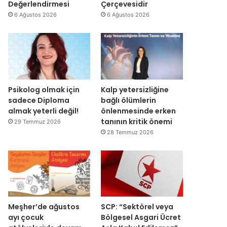
y
v
Değerlendirmesi
Çerçevesidir
e
a
6 Ağustos 2026
6 Ağustos 2026
n
r
i
:
d
“
e
T
n
e
a
p
ç
k
Psikolog olmak için
Kalp yetersizliğine
ı
i
sadece Diploma
bağlı ölümlerin
l
m
almak yeterli değil!
önlenmesinde erken
d
m
tanının kritik önemi
29 Temmuz 2026
ı
a
28 Temmuz 2026
h
k
e
m
e
y
e
Meşher’de ağustos
SCP: “Sektörel veya
d
ayı çocuk
Bölgesel Asgari Ücret
e