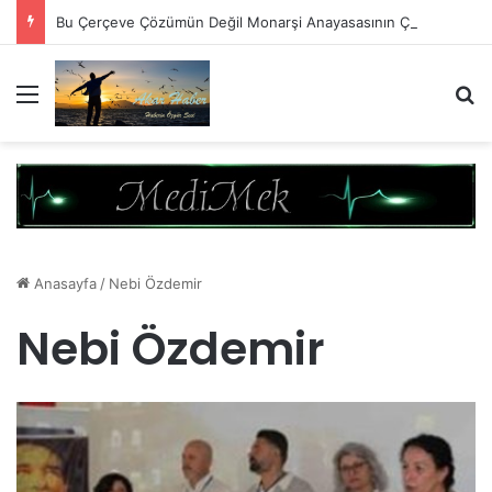
Bu Çerçeve Çözümün Değil Monarşi Anayasasının Çerçevesidir
Menü
A
Anasayfa
/
Nebi Özdemir
Nebi Özdemir