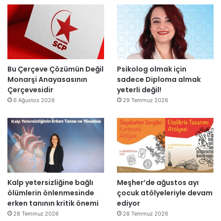
n
l
’
d
l
t
i
a
a
r
r
n
”
s
m
o
e
n
s
Bu Çerçeve Çözümün Değil
Psikolog olmak için
r
a
Monarşi Anayasasının
sadece Diploma almak
a
j
Çerçevesidir
yeterli değil!
y
v
6 Ağustos 2026
29 Temmuz 2026
e
a
n
r
i
:
d
“
e
T
n
e
a
p
Kalp yetersizliğine bağlı
Meşher’de ağustos ayı
ç
k
ölümlerin önlenmesinde
çocuk atölyeleriyle devam
ı
i
erken tanının kritik önemi
ediyor
l
m
d
m
28 Temmuz 2026
28 Temmuz 2026