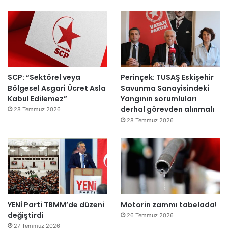
ı
a
h
k
e
m
e
y
SCP: “Sektörel veya
Perinçek: TUSAŞ Eskişehir
e
Bölgesel Asgari Ücret Asla
Savunma Sanayisindeki
d
Kabul Edilemez”
Yangının sorumluları
e
derhal görevden alınmalı
ğ
28 Temmuz 2026
i
28 Temmuz 2026
l
ş
i
r
k
e
t
YENİ Parti TBMM’de düzeni
Motorin zammı tabelada!
l
değiştirdi
e
26 Temmuz 2026
r
27 Temmuz 2026