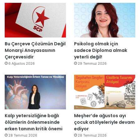
n
l
’
d
l
t
i
a
a
r
r
n
”
s
m
o
e
n
s
Bu Çerçeve Çözümün Değil
Psikolog olmak için
r
a
Monarşi Anayasasının
sadece Diploma almak
a
j
Çerçevesidir
yeterli değil!
y
v
6 Ağustos 2026
29 Temmuz 2026
e
a
n
r
i
:
d
“
e
T
n
e
a
p
Kalp yetersizliğine bağlı
Meşher’de ağustos ayı
ç
k
ölümlerin önlenmesinde
çocuk atölyeleriyle devam
ı
i
erken tanının kritik önemi
ediyor
l
m
d
m
28 Temmuz 2026
28 Temmuz 2026