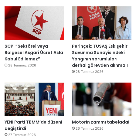
ı
a
h
k
e
m
e
y
SCP: “Sektörel veya
Perinçek: TUSAŞ Eskişehir
e
Bölgesel Asgari Ücret Asla
Savunma Sanayisindeki
d
Kabul Edilemez”
Yangının sorumluları
e
derhal görevden alınmalı
ğ
28 Temmuz 2026
i
28 Temmuz 2026
l
ş
i
r
k
e
t
YENİ Parti TBMM’de düzeni
Motorin zammı tabelada!
l
değiştirdi
e
26 Temmuz 2026
r
27 Temmuz 2026