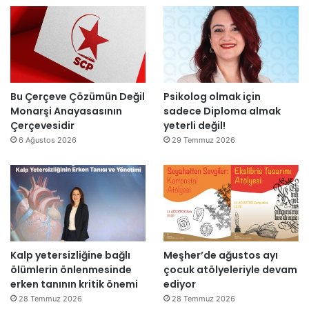
n
l
’
d
l
t
i
a
a
r
r
n
”
s
m
o
e
n
s
Bu Çerçeve Çözümün Değil
Psikolog olmak için
r
a
Monarşi Anayasasının
sadece Diploma almak
a
j
Çerçevesidir
yeterli değil!
y
v
6 Ağustos 2026
29 Temmuz 2026
e
a
n
r
i
:
d
“
e
T
n
e
a
p
Kalp yetersizliğine bağlı
Meşher’de ağustos ayı
ç
k
ölümlerin önlenmesinde
çocuk atölyeleriyle devam
ı
i
erken tanının kritik önemi
ediyor
l
m
d
m
28 Temmuz 2026
28 Temmuz 2026