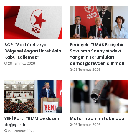
ı
a
h
k
e
m
e
y
SCP: “Sektörel veya
Perinçek: TUSAŞ Eskişehir
e
Bölgesel Asgari Ücret Asla
Savunma Sanayisindeki
d
Kabul Edilemez”
Yangının sorumluları
e
derhal görevden alınmalı
ğ
28 Temmuz 2026
i
28 Temmuz 2026
l
ş
i
r
k
e
t
YENİ Parti TBMM’de düzeni
Motorin zammı tabelada!
l
değiştirdi
e
26 Temmuz 2026
r
27 Temmuz 2026