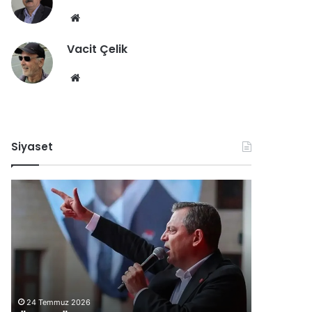
esi
a
u
We
n
k
b
a
l
Vacit Çelik
sit
k
a
esi
y
n
We
a
d
b
ğ
ı
sit
ı
esi
ş
f
Siyaset
e
l
ç
A
B
e
k
a
t
b
ş
t
a
k
i
b
a
a
n
:
A
23 Haziran 2026
8 Haziran 2
“
l
Akbaba: “Atatürk’e Hakaret Eden
Başkan 
A
c