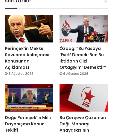
Son Yazılar
r
k
r
ç
k
o
u
i
e
n
ş
s
s
o
t
i
H
m
u
E
a
i
r
s
i
k
m
r
n
D
a
a
Perinçek’in Mekke
Özdağ: “Bu Yasaya
d
ü
s
I
Savunma Anlaşması
‘Evet’ Demek ‘Ben Bu
i
z
ı
ş
Konusunda
İktidarın Gizli
r
e
y
ı
Açıklaması
Ortağıyım’ Demektir”
”
n
ı
k
8 Ağustos 2026
6 Ağustos 2026
d
l
’
i
l
t
r
a
a
”
r
n
s
m
o
e
n
s
Doğu Perinçek’in Milli
Bu Çerçeve Çözümün
r
a
Dayanışma Kanun
Değil Monarşi
a
j
Teklifi
Anayasasının