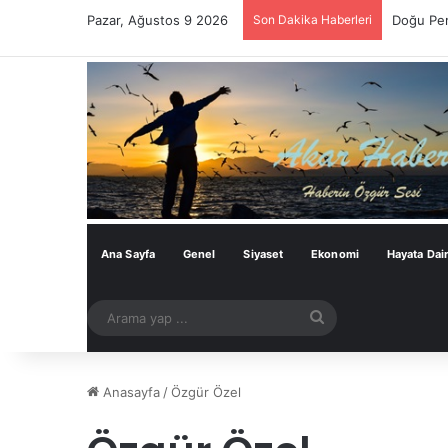
Pazar, Ağustos 9 2026
Son Dakika Haberleri
Doğu Per
Ana Sayfa
Genel
Siyaset
Ekonomi
Hayata Dai
Arama
yap
...
Anasayfa
/
Özgür Özel