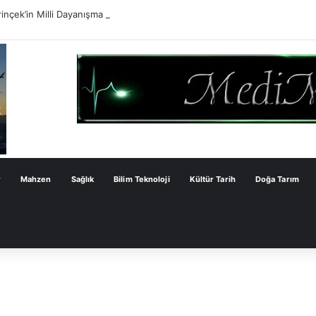
inçek’in Milli Dayanışma Kanun Teklifi Değerlendirmesi
r
Mahzen
Sağlık
Bilim Teknoloji
Kültür Tarih
Doğa Tarım