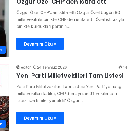
Özgür Özel CHP’den istifa etti
mez”
Özgür Özel CHP’den istifa etti
C
H
Özgür Özel CHP’den istifa etti Özgür Özel bugün 90
P
milletvekili ile birlikte CHP’den istifa etti. Özel istifasıyla
’
birlikte kurdukları partinin…
d
e
n
Devamını Oku »
i
et
K
s
o
t
n
i
editor
24 Temmuz 2026
14
y
f
Yeni Parti Milletvekilleri Tam Listesi
a
a
’
e
Yeni Parti Milletvekilleri Tam Listesi Yeni Parti’ye hangi
d
t
30 Mayıs 2026
milletvekilleri katıldı, CHP’den ayrılan 91 vekilin tam
a
vinci yarım
Konya’da ‘Genç Seyyah’ projesi
t
listesinde kimler yer aldı? Özgür…
‘
i
tamamlandı
G
e
Devamını Oku »
n
n
ç
S