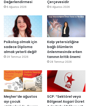
y
v
Değerlendirmesi
Çerçevesidir
e
a
6 Ağustos 2026
6 Ağustos 2026
n
r
i
:
d
“
e
T
n
e
a
p
ç
k
Psikolog olmak için
Kalp yetersizliğine
ı
i
sadece Diploma
bağlı ölümlerin
l
m
almak yeterli değil!
önlenmesinde erken
d
m
tanının kritik önemi
29 Temmuz 2026
ı
a
28 Temmuz 2026
h
k
e
m
e
y
e
Meşher’de ağustos
SCP: “Sektörel veya
d
ayı çocuk
Bölgesel Asgari Ücret
e