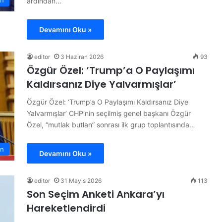
n
ardından…
d
ı
Devamını Oku »
editor
3 Haziran 2026
93
Özgür Özel: ‘Trump’a O Paylaşımı
Kaldırsanız Diye Yalvarmışlar’
Özgür Özel: ‘Trump’a O Paylaşımı Kaldırsanız Diye
Yalvarmışlar’ CHP‘nin seçilmiş genel başkanı Özgür
Özel, “mutlak butlan” sonrası ilk grup toplantısında…
n
Devamını Oku »
editor
31 Mayıs 2026
113
Son Seçim Anketi Ankara’yı
Hareketlendirdi