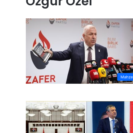
Özgür Özel
“
H
a
y
d
i
Y
28 Haziran 2026
e
“Haydi Yelken Basın” Pr
l
anları Şampiyon
Kamuoyuna Tanıtıldı
k
e
n
B
Mahze
a
s
ı
n
”
P
r
o
j