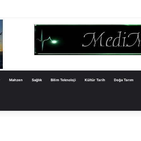
inçek’in Milli Dayanışma Kanun Teklifi Değerlendirmesi
r
Mahzen
Sağlık
Bilim Teknoloji
Kültür Tarih
Doğa Tarım