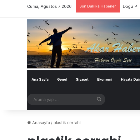
Cuma, Ağustos 7 2026
Son Dakika Haberleri
Doğu Per
Ana Sayfa
Genel
Siyaset
Ekonomi
Hayata Dai
Arama
yap
...
Anasayfa
/
plastik cerrahi