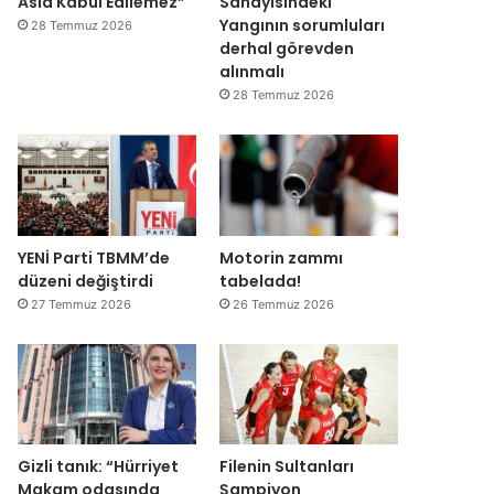
Asla Kabul Edilemez”
Sanayisindeki
Yangının sorumluları
28 Temmuz 2026
derhal görevden
alınmalı
28 Temmuz 2026
YENİ Parti TBMM’de
Motorin zammı
düzeni değiştirdi
tabelada!
27 Temmuz 2026
26 Temmuz 2026
Gizli tanık: “Hürriyet
Filenin Sultanları
Makam odasında
Şampiyon