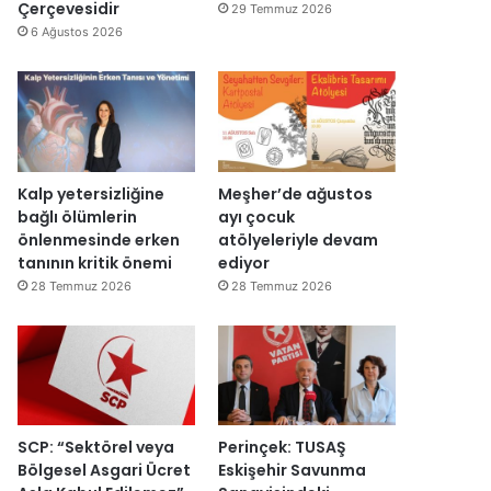
y
d
Çerçevesidir
29 Temmuz 2026
a
ı
6 Ağustos 2026
c
a
k
Kalp yetersizliğine
Meşher’de ağustos
bağlı ölümlerin
ayı çocuk
önlenmesinde erken
atölyeleriyle devam
tanının kritik önemi
ediyor
28 Temmuz 2026
28 Temmuz 2026
SCP: “Sektörel veya
Perinçek: TUSAŞ
Bölgesel Asgari Ücret
Eskişehir Savunma