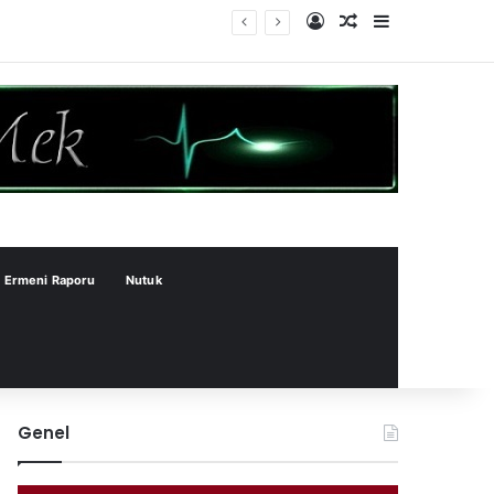
Kayıt Ol
Rastgele Makale
Kenar Bölme
Ermeni Raporu
Nutuk
Genel