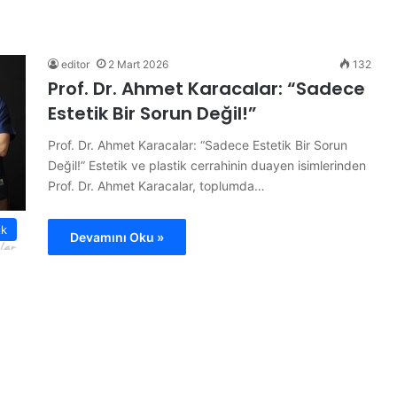
F
i
l
e
editor
2 Mart 2026
132
n
Prof. Dr. Ahmet Karacalar: “Sadece
i
Estetik Bir Sorun Değil!”
n
S
 Personel
Prof. Dr. Ahmet Karacalar: “Sadece Estetik Bir Sorun
26 Temmuz 2026
u
Filenin Sultanları Şampiyon
Değil!” Estetik ve plastik cerrahinin duayen isimlerinden
l
Prof. Dr. Ahmet Karacalar, toplumda…
t
a
n
ık
Devamını Oku »
l
a
r
ı
Ş
a
m
p
i