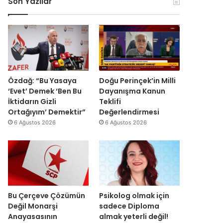
Son Yazılar
r
i
e
k
y
y
e
e
y
s
t
a
H
s
h
a
e
’
i
v
p
n
i
r
Özdağ: “Bu Yasaya
Doğu Perinçek’in Milli
d
n
o
‘Evet’ Demek ‘Ben Bu
Dayanışma Kanun
i
c
j
İktidarın Gizli
Teklifi
r
i
e
Ortağıyım’ Demektir”
Değerlendirmesi
”
y
s
6 Ağustos 2026
6 Ağustos 2026
a
i
r
t
ı
a
m
m
k
a
a
m
l
l
Bu Çerçeve Çözümün
Psikolog olmak için
m
a
Değil Monarşi
sadece Diploma
a
n
Anayasasının
almak yeterli değil!