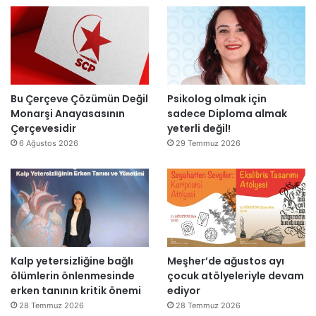
”
n
i
l
d
t
l
i
a
a
r
m
r
”
a
s
m
o
l
n
Bu Çerçeve Çözümün Değil
Psikolog olmak için
a
r
Monarşi Anayasasının
sadece Diploma almak
n
a
Çerçevesidir
yeterli değil!
d
y
6 Ağustos 2026
29 Temmuz 2026
ı
e
n
i
d
e
n
a
Kalp yetersizliğine bağlı
Meşher’de ağustos ayı
ç
ölümlerin önlenmesinde
çocuk atölyeleriyle devam
ı
erken tanının kritik önemi
ediyor
l
d
28 Temmuz 2026
28 Temmuz 2026