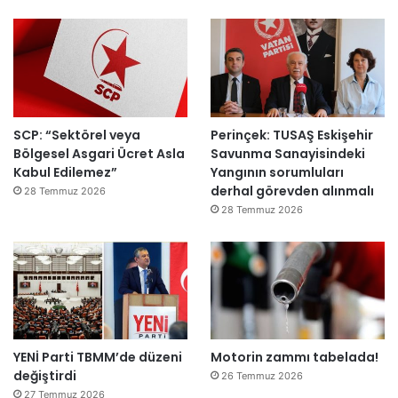
ı
SCP: “Sektörel veya
Perinçek: TUSAŞ Eskişehir
Bölgesel Asgari Ücret Asla
Savunma Sanayisindeki
Kabul Edilemez”
Yangının sorumluları
derhal görevden alınmalı
28 Temmuz 2026
28 Temmuz 2026
YENİ Parti TBMM’de düzeni
Motorin zammı tabelada!
değiştirdi
26 Temmuz 2026
27 Temmuz 2026