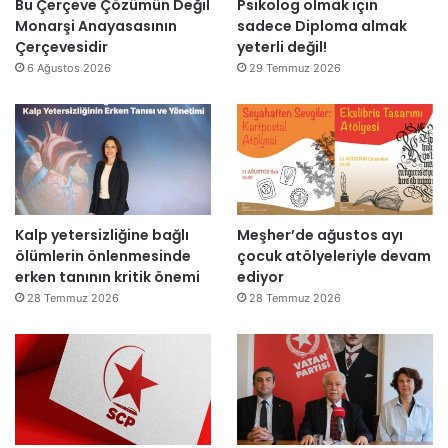
l
Bu Çerçeve Çözümün Değil
Psikolog olmak için
a
Monarşi Anayasasının
sadece Diploma almak
n
Çerçevesidir
yeterli değil!
d
6 Ağustos 2026
29 Temmuz 2026
ı
Kalp yetersizliğine bağlı
Meşher’de ağustos ayı
ölümlerin önlenmesinde
çocuk atölyeleriyle devam
erken tanının kritik önemi
ediyor
28 Temmuz 2026
28 Temmuz 2026