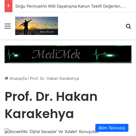
Doğu Perinçek’in Milli Dayanışma Kanun Teklifi Değerlendirmesi
Menü
A
Anasayfa
/
Prof. Dr. Hakan Karakehya
Prof. Dr. Hakan
Karakehya
Bilim Teknoloji