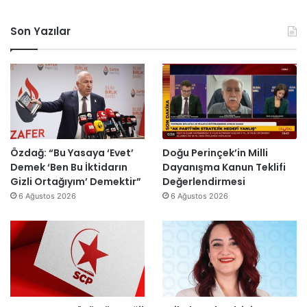
e
n
n
ç
Son Yazılar
H
S
e
e
r
y
k
y
e
a
s
h
H
’
a
p
i
r
Özdağ: “Bu Yasaya ‘Evet’
Doğu Perinçek’in Milli
n
o
Demek ‘Ben Bu İktidarın
Dayanışma Kanun Teklifi
d
j
Gizli Ortağıyım’ Demektir”
Değerlendirmesi
i
e
6 Ağustos 2026
6 Ağustos 2026
r
s
”
i
t
a
m
a
m