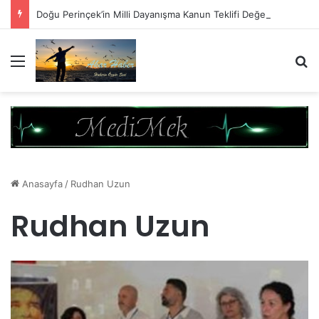
Doğu Perinçek’in Milli Dayanışma Kanun Teklifi Değerlendirmesi
Menü
A
Anasayfa
/
Rudhan Uzun
Rudhan Uzun