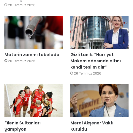
e
28 Temmuz 2026
”
Motorin zammı tabelada!
Gizli tanık: “Hürriyet
Makam odasında altını
26 Temmuz 2026
kendi teslim alır”
26 Temmuz 2026
Filenin Sultanları
Meral Akşener Vakfı
Şampiyon
Kuruldu