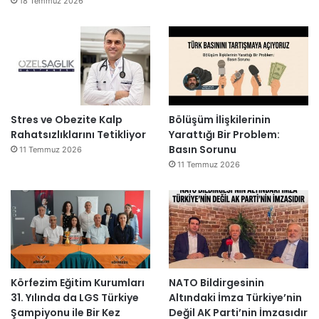
18 Temmuz 2026
Stres ve Obezite Kalp
Bölüşüm İlişkilerinin
Rahatsızlıklarını Tetikliyor
Yarattığı Bir Problem:
Basın Sorunu
11 Temmuz 2026
11 Temmuz 2026
Körfezim Eğitim Kurumları
NATO Bildirgesinin
31. Yılında da LGS Türkiye
Altındaki İmza Türkiye’nin
Şampiyonu ile Bir Kez
Değil AK Parti’nin İmzasıdır