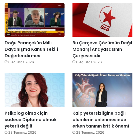
”
n
l
’
d
l
t
i
a
a
r
r
n
”
s
m
o
e
n
s
Doğu Perinçek’in Milli
Bu Çerçeve Çözümün Değil
r
a
Dayanışma Kanun Teklifi
Monarşi Anayasasının
a
j
Değerlendirmesi
Çerçevesidir
y
v
6 Ağustos 2026
6 Ağustos 2026
e
a
n
r
i
:
d
“
e
T
n
e
a
p
Psikolog olmak için
Kalp yetersizliğine bağlı
ç
k
sadece Diploma almak
ölümlerin önlenmesinde
ı
i
yeterli değil!
erken tanının kritik önemi
l
m
d
m
29 Temmuz 2026
28 Temmuz 2026