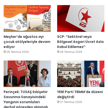
ı
a
h
k
e
m
e
y
Meşher’de ağustos ayı
SCP: “Sektörel veya
e
çocuk atölyeleriyle devam
Bölgesel Asgari Ücret Asla
d
ediyor
Kabul Edilemez”
e
ğ
28 Temmuz 2026
28 Temmuz 2026
i
l
ş
i
r
k
e
Perinçek: TUSAŞ Eskişehir
YENİ Parti TBMM’de düzeni
t
Savunma Sanayisindeki
değiştirdi
l
Yangının sorumluları
e
27 Temmuz 2026
derhal görevden alınmalı
r