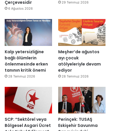
d
y
Çerçevesidir
29 Temmuz 2026
ı
e
6 Ağustos 2026
n
i
d
e
n
a
ç
Kalp yetersizliğine
Meşher’de ağustos
ı
bağlı ölümlerin
ayı çocuk
l
önlenmesinde erken
atölyeleriyle devam
d
tanının kritik önemi
ediyor
ı
28 Temmuz 2026
28 Temmuz 2026
SCP: “Sektörel veya
Perinçek: TUSAŞ
Bölgesel Asgari Ücret
Eskişehir Savunma