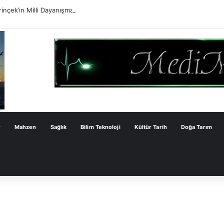
inçek’in Milli Dayanışma Kanun Teklifi Değerlendirmesi
r
Mahzen
Sağlık
Bilim Teknoloji
Kültür Tarih
Doğa Tarım