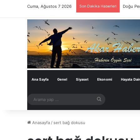
Cuma, Ağustos 7 2026
Son Dakika Haberleri
Doğu Per
Ana Sayfa
Genel
Siyaset
Ekonomi
Hayata Dai
Arama
yap
...
Anasayfa
/
sert bağ dokusu