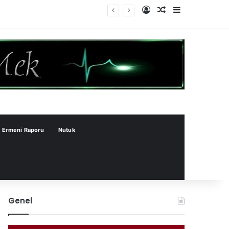
Kayıt Ol
Rastgele Makale
Kenar Bölme
Ermeni Raporu
Nutuk
Genel