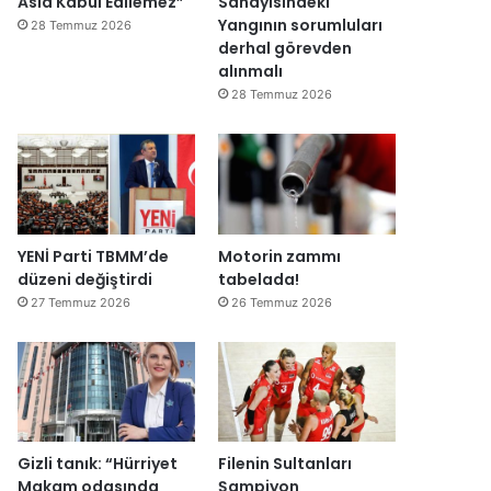
Asla Kabul Edilemez”
Sanayisindeki
Yangının sorumluları
28 Temmuz 2026
derhal görevden
alınmalı
28 Temmuz 2026
YENİ Parti TBMM’de
Motorin zammı
düzeni değiştirdi
tabelada!
27 Temmuz 2026
26 Temmuz 2026
Gizli tanık: “Hürriyet
Filenin Sultanları
Makam odasında
Şampiyon