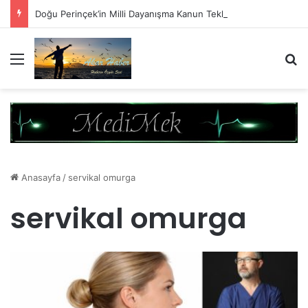
Doğu Perinçek’in Milli Dayanışma Kanun Teklifi Değerlendirmesi
Menü
A
Anasayfa
/
servikal omurga
servikal omurga