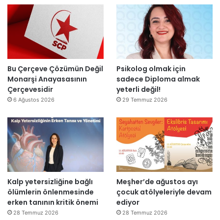
”
a
i
r
t
ı
a
m
m
k
a
a
m
l
l
Bu Çerçeve Çözümün Değil
Psikolog olmak için
m
a
Monarşi Anayasasının
sadece Diploma almak
a
n
Çerçevesidir
yeterli değil!
y
d
6 Ağustos 2026
29 Temmuz 2026
a
ı
c
a
k
Kalp yetersizliğine bağlı
Meşher’de ağustos ayı
ölümlerin önlenmesinde
çocuk atölyeleriyle devam
erken tanının kritik önemi
ediyor
28 Temmuz 2026
28 Temmuz 2026