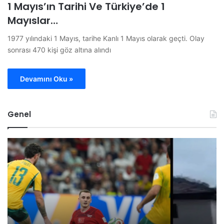
1 Mayıs’ın Tarihi Ve Türkiye’de 1
Mayıslar…
1977 yılındaki 1 Mayıs, tarihe Kanlı 1 Mayıs olarak geçti. Olay
sonrası 470 kişi göz altına alındı
Devamını Oku »
Genel
B
O
i
M
l
Ü
e
G
c
ö
i
r
k
e
P
v