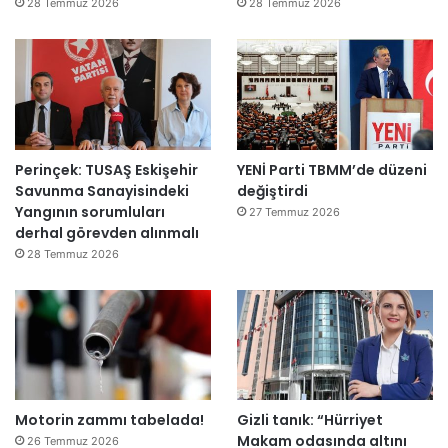
ğ
28 Temmuz 2026
28 Temmuz 2026
i
l
ş
i
r
k
e
Perinçek: TUSAŞ Eskişehir
YENİ Parti TBMM’de düzeni
t
Savunma Sanayisindeki
değiştirdi
l
Yangının sorumluları
e
27 Temmuz 2026
derhal görevden alınmalı
r
e
28 Temmuz 2026
”
Motorin zammı tabelada!
Gizli tanık: “Hürriyet
Makam odasında altını
26 Temmuz 2026