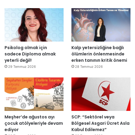
e
a
n
r
i
:
d
“
e
T
n
e
a
p
Psikolog olmak için
Kalp yetersizliğine bağlı
ç
k
sadece Diploma almak
ölümlerin önlenmesinde
ı
i
yeterli değil!
erken tanının kritik önemi
l
m
d
m
29 Temmuz 2026
28 Temmuz 2026
ı
a
h
k
e
m
e
y
Meşher’de ağustos ayı
SCP: “Sektörel veya
e
çocuk atölyeleriyle devam
Bölgesel Asgari Ücret Asla
d
ediyor
Kabul Edilemez”
e