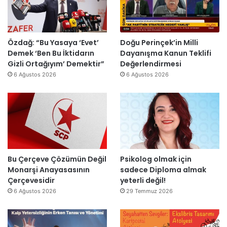
s
o
h
u
H
m
’
r
a
i
p
m
i
k
r
a
Özdağ: “Bu Yasaya ‘Evet’
Doğu Perinçek’in Milli
n
D
o
s
Demek ‘Ben Bu İktidarın
Dayanışma Kanun Teklifi
d
ü
j
ı
Gizli Ortağıyım’ Demektir”
Değerlendirmesi
i
z
e
y
6 Ağustos 2026
6 Ağustos 2026
r
e
s
ı
”
n
i
l
d
t
l
i
a
a
r
m
r
”
a
s
m
o
l
n
Bu Çerçeve Çözümün Değil
Psikolog olmak için
a
r
Monarşi Anayasasının
sadece Diploma almak
n
a
Çerçevesidir
yeterli değil!
d
y
6 Ağustos 2026
29 Temmuz 2026
ı
e
n
i