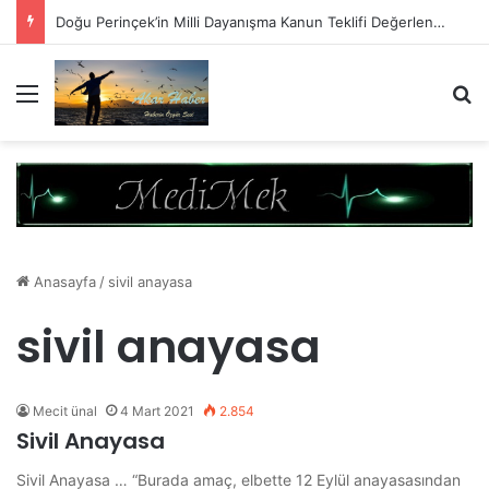
Doğu Perinçek’in Milli Dayanışma Kanun Teklifi Değerlendirmesi
Menü
A
Anasayfa
/
sivil anayasa
sivil anayasa
Mecit ünal
4 Mart 2021
2.854
Sivil Anayasa
Sivil Anayasa … “Burada amaç, elbette 12 Eylül anayasasından