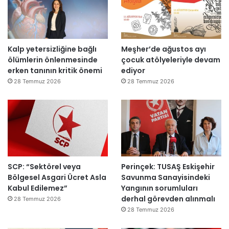
d
e
n
a
Kalp yetersizliğine bağlı
Meşher’de ağustos ayı
ç
ölümlerin önlenmesinde
çocuk atölyeleriyle devam
ı
erken tanının kritik önemi
ediyor
l
d
28 Temmuz 2026
28 Temmuz 2026
ı
SCP: “Sektörel veya
Perinçek: TUSAŞ Eskişehir
Bölgesel Asgari Ücret Asla
Savunma Sanayisindeki
Kabul Edilemez”
Yangının sorumluları
derhal görevden alınmalı
28 Temmuz 2026
28 Temmuz 2026