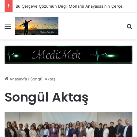
Bu Çerçeve Çözümün Değil Monarşi Anayasasının Çerçevesidir
Menü
A
Anasayfa
/
Songül Aktaş
Songül Aktaş