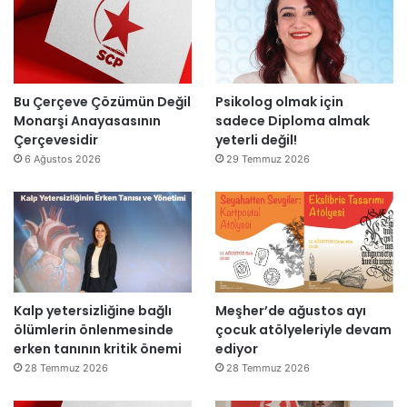
l
t
i
a
a
r
r
n
”
s
m
o
e
n
s
Bu Çerçeve Çözümün Değil
Psikolog olmak için
r
a
Monarşi Anayasasının
sadece Diploma almak
a
j
Çerçevesidir
yeterli değil!
y
v
6 Ağustos 2026
29 Temmuz 2026
e
a
n
r
i
:
d
“
e
T
n
e
a
p
Kalp yetersizliğine bağlı
Meşher’de ağustos ayı
ç
k
ölümlerin önlenmesinde
çocuk atölyeleriyle devam
ı
i
erken tanının kritik önemi
ediyor
l
m
d
m
28 Temmuz 2026
28 Temmuz 2026
ı
a
h