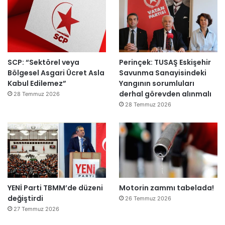
k
e
m
e
y
SCP: “Sektörel veya
Perinçek: TUSAŞ Eskişehir
e
Bölgesel Asgari Ücret Asla
Savunma Sanayisindeki
d
Kabul Edilemez”
Yangının sorumluları
e
derhal görevden alınmalı
ğ
28 Temmuz 2026
i
28 Temmuz 2026
l
ş
i
r
k
e
t
YENİ Parti TBMM’de düzeni
Motorin zammı tabelada!
l
değiştirdi
e
26 Temmuz 2026
r
27 Temmuz 2026
e