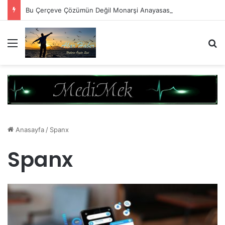
Bu Çerçeve Çözümün Değil Monarşi Anayasasının Çerçevesidir
Menü
A
Anasayfa
/
Spanx
Spanx