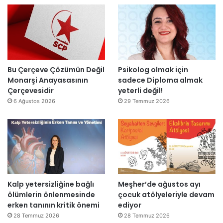
n
l
’
d
l
t
i
a
a
r
r
n
”
s
m
o
e
n
s
Bu Çerçeve Çözümün Değil
Psikolog olmak için
r
a
Monarşi Anayasasının
sadece Diploma almak
a
j
Çerçevesidir
yeterli değil!
y
v
6 Ağustos 2026
29 Temmuz 2026
e
a
n
r
i
:
d
“
e
T
n
e
a
p
Kalp yetersizliğine bağlı
Meşher’de ağustos ayı
ç
k
ölümlerin önlenmesinde
çocuk atölyeleriyle devam
ı
i
erken tanının kritik önemi
ediyor
l
m
d
m
28 Temmuz 2026
28 Temmuz 2026