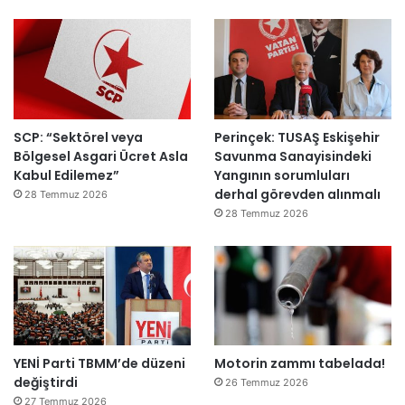
ı
a
h
k
e
m
e
y
SCP: “Sektörel veya
Perinçek: TUSAŞ Eskişehir
e
Bölgesel Asgari Ücret Asla
Savunma Sanayisindeki
d
Kabul Edilemez”
Yangının sorumluları
e
derhal görevden alınmalı
ğ
28 Temmuz 2026
i
28 Temmuz 2026
l
ş
i
r
k
e
t
YENİ Parti TBMM’de düzeni
Motorin zammı tabelada!
l
değiştirdi
e
26 Temmuz 2026
r
27 Temmuz 2026