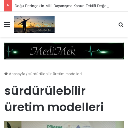
Doğu Perinçek’in Milli Dayanışma Kanun Teklifi Değerlendirmesi
Menü
A
Anasayfa
/
sürdürülebilir üretim modelleri
sürdürülebilir
üretim modelleri