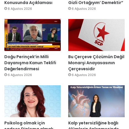
ı
ş
Konusunda Açıklaması
Gizli Ortağıyım’ Demektir”
i
z
y
ı
8 Ağustos 2026
6 Ağustos 2026
r
e
ı
k
”
n
l
’
d
l
t
i
a
a
r
r
n
”
s
m
o
e
n
s
Doğu Perinçek’in Milli
Bu Çerçeve Çözümün Değil
r
a
Dayanışma Kanun Teklifi
Monarşi Anayasasının
a
j
Değerlendirmesi
Çerçevesidir
y
v
6 Ağustos 2026
6 Ağustos 2026
e
a
n
r
i
:
d
“
e
T
n
e
a
p
Psikolog olmak için
Kalp yetersizliğine bağlı
ç
k
sadece Diploma almak
ölümlerin önlenmesinde
ı
i