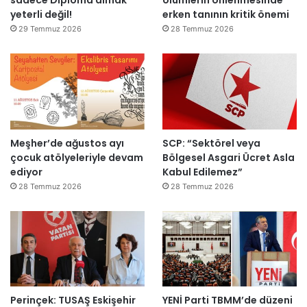
yeterli değil!
erken tanının kritik önemi
l
m
d
m
29 Temmuz 2026
28 Temmuz 2026
ı
a
h
k
e
m
e
y
Meşher’de ağustos ayı
SCP: “Sektörel veya
e
çocuk atölyeleriyle devam
Bölgesel Asgari Ücret Asla
d
ediyor
Kabul Edilemez”
e
ğ
28 Temmuz 2026
28 Temmuz 2026
i
l
ş
i
r
k
e
Perinçek: TUSAŞ Eskişehir
YENİ Parti TBMM’de düzeni
t