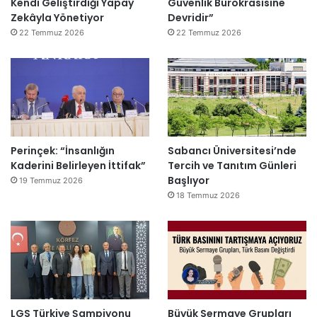
Kendi Geliştirdiği Yapay
Güvenlik Bürokrasisine
Zekâyla Yönetiyor
Devridir”
22 Temmuz 2026
22 Temmuz 2026
Perinçek: “İnsanlığın
Sabancı Üniversitesi’nde
Kaderini Belirleyen İttifak”
Tercih ve Tanıtım Günleri
Başlıyor
19 Temmuz 2026
18 Temmuz 2026
LGS Türkiye Şampiyonu
Büyük Sermaye Grupları