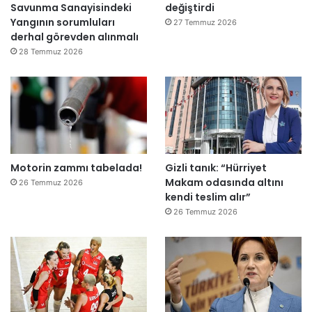
Savunma Sanayisindeki
değiştirdi
l
Yangının sorumluları
e
27 Temmuz 2026
derhal görevden alınmalı
r
e
28 Temmuz 2026
”
Motorin zammı tabelada!
Gizli tanık: “Hürriyet
Makam odasında altını
26 Temmuz 2026
kendi teslim alır”
26 Temmuz 2026