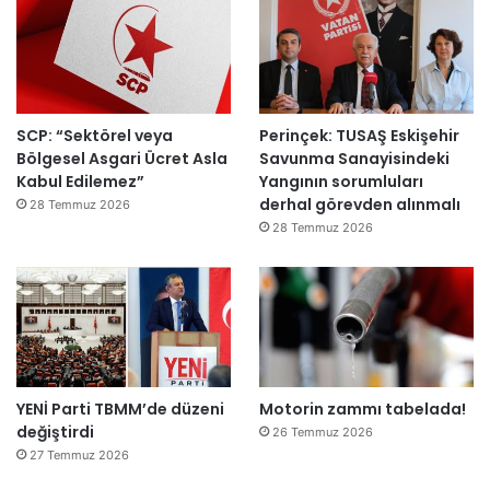
k
e
m
e
y
SCP: “Sektörel veya
Perinçek: TUSAŞ Eskişehir
e
Bölgesel Asgari Ücret Asla
Savunma Sanayisindeki
d
Kabul Edilemez”
Yangının sorumluları
e
derhal görevden alınmalı
ğ
28 Temmuz 2026
i
28 Temmuz 2026
l
ş
i
r
k
e
t
YENİ Parti TBMM’de düzeni
Motorin zammı tabelada!
l
değiştirdi
e
26 Temmuz 2026
r
27 Temmuz 2026
e