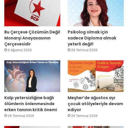
l
t
i
a
a
r
r
n
”
s
m
o
e
n
s
Bu Çerçeve Çözümün Değil
Psikolog olmak için
r
a
Monarşi Anayasasının
sadece Diploma almak
a
j
Çerçevesidir
yeterli değil!
y
v
6 Ağustos 2026
29 Temmuz 2026
e
a
n
r
i
:
d
“
e
T
n
e
a
p
Kalp yetersizliğine bağlı
Meşher’de ağustos ayı
ç
k
ölümlerin önlenmesinde
çocuk atölyeleriyle devam
ı
i
erken tanının kritik önemi
ediyor
l
m
d
m
28 Temmuz 2026
28 Temmuz 2026
ı
a
h