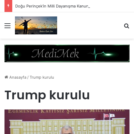
Doğu Perinçek’in Milli Dayanışma Kanun Teklifi Değerlendirmesi
Menü
A
Anasayfa
/
Trump kurulu
Trump kurulu