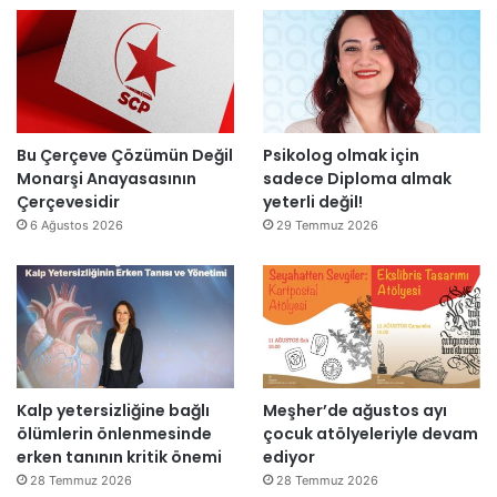
”
a
i
r
t
ı
a
m
m
k
a
a
m
l
l
Bu Çerçeve Çözümün Değil
Psikolog olmak için
m
a
Monarşi Anayasasının
sadece Diploma almak
a
n
Çerçevesidir
yeterli değil!
y
d
6 Ağustos 2026
29 Temmuz 2026
a
ı
c
a
k
Kalp yetersizliğine bağlı
Meşher’de ağustos ayı
ölümlerin önlenmesinde
çocuk atölyeleriyle devam
erken tanının kritik önemi
ediyor
28 Temmuz 2026
28 Temmuz 2026