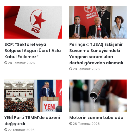
ı
a
h
k
e
m
e
y
SCP: “Sektörel veya
Perinçek: TUSAŞ Eskişehir
e
Bölgesel Asgari Ücret Asla
Savunma Sanayisindeki
d
Kabul Edilemez”
Yangının sorumluları
e
derhal görevden alınmalı
ğ
28 Temmuz 2026
i
28 Temmuz 2026
l
ş
i
r
k
e
t
YENİ Parti TBMM’de düzeni
Motorin zammı tabelada!
l
değiştirdi
e
26 Temmuz 2026
r
27 Temmuz 2026