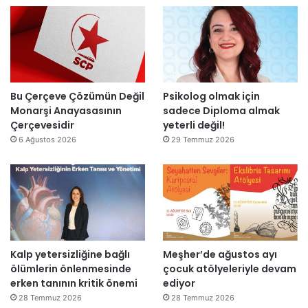
n
l
’
d
l
t
i
a
a
r
r
n
”
s
m
o
e
n
s
Bu Çerçeve Çözümün Değil
Psikolog olmak için
r
a
Monarşi Anayasasının
sadece Diploma almak
a
j
Çerçevesidir
yeterli değil!
y
v
6 Ağustos 2026
29 Temmuz 2026
e
a
n
r
i
:
d
“
e
T
n
e
a
p
Kalp yetersizliğine bağlı
Meşher’de ağustos ayı
ç
k
ölümlerin önlenmesinde
çocuk atölyeleriyle devam
ı
i
erken tanının kritik önemi
ediyor
l
m
d
m
28 Temmuz 2026
28 Temmuz 2026