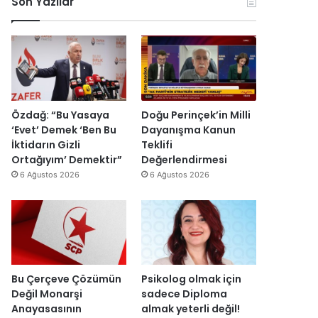
Son Yazılar
r
i
e
k
y
y
e
e
y
s
t
a
H
s
h
a
e
’
i
v
p
n
i
r
Özdağ: “Bu Yasaya
Doğu Perinçek’in Milli
d
n
o
‘Evet’ Demek ‘Ben Bu
Dayanışma Kanun
i
c
j
İktidarın Gizli
Teklifi
r
i
e
Ortağıyım’ Demektir”
Değerlendirmesi
”
y
s
6 Ağustos 2026
6 Ağustos 2026
a
i
r
t
ı
a
m
m
k
a
a
m
l
l
Bu Çerçeve Çözümün
Psikolog olmak için
m
a
Değil Monarşi
sadece Diploma
a
n
Anayasasının
almak yeterli değil!