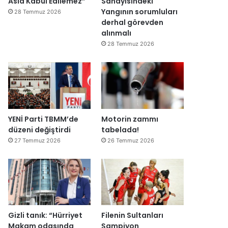
Asla Kabul Edilemez”
Sanayisindeki
Yangının sorumluları
28 Temmuz 2026
derhal görevden
alınmalı
28 Temmuz 2026
YENİ Parti TBMM’de
Motorin zammı
düzeni değiştirdi
tabelada!
27 Temmuz 2026
26 Temmuz 2026
Gizli tanık: “Hürriyet
Filenin Sultanları
Makam odasında
Şampiyon