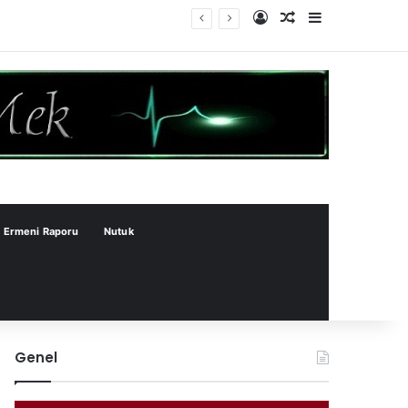
Kayıt Ol
Rastgele Makale
Kenar Bölme
Ermeni Raporu
Nutuk
Genel