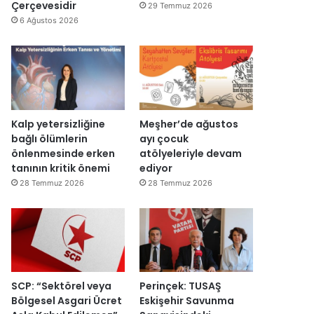
y
d
Çerçevesidir
29 Temmuz 2026
a
ı
6 Ağustos 2026
c
a
k
Kalp yetersizliğine
Meşher’de ağustos
bağlı ölümlerin
ayı çocuk
önlenmesinde erken
atölyeleriyle devam
tanının kritik önemi
ediyor
28 Temmuz 2026
28 Temmuz 2026
SCP: “Sektörel veya
Perinçek: TUSAŞ
Bölgesel Asgari Ücret
Eskişehir Savunma