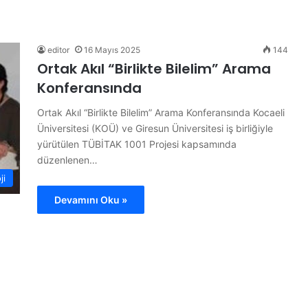
F
i
l
e
editor
16 Mayıs 2025
144
n
Ortak Akıl “Birlikte Bilelim” Arama
i
Konferansında
n
S
 Personel
Ortak Akıl “Birlikte Bilelim” Arama Konferansında Kocaeli
26 Temmuz 2026
u
Filenin Sultanları Şampiyon
Üniversitesi (KOÜ) ve Giresun Üniversitesi iş birliğiyle
l
yürütülen TÜBİTAK 1001 Projesi kapsamında
t
düzenlenen…
a
n
ji
l
Devamını Oku »
a
r
ı
Ş
a
m
p
i