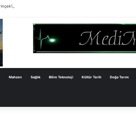
inçek’in Milli Dayanışma Kanun Teklifi Değerlendirmesi
r
Mahzen
Sağlık
Bilim Teknoloji
Kültür Tarih
Doğa Tarım