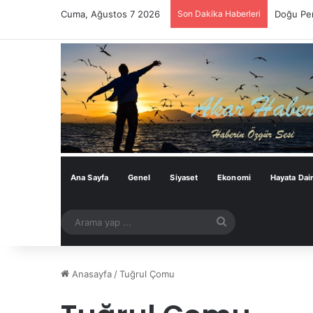
Cuma, Ağustos 7 2026
Son Dakika Haberleri
Doğu Per
Ana Sayfa
Genel
Siyaset
Ekonomi
Hayata Dai
Arama
yap
...
Anasayfa
/
Tuğrul Çomu