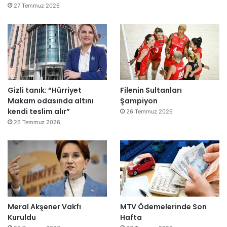
r
27 Temmuz 2026
e
”
Gizli tanık: “Hürriyet
Filenin Sultanları
Makam odasında altını
Şampiyon
kendi teslim alır”
26 Temmuz 2026
26 Temmuz 2026
Meral Akşener Vakfı
MTV Ödemelerinde Son
Kuruldu
Hafta