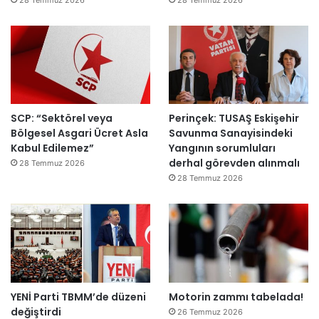
ı
a
h
k
e
m
e
y
SCP: “Sektörel veya
Perinçek: TUSAŞ Eskişehir
e
Bölgesel Asgari Ücret Asla
Savunma Sanayisindeki
d
Kabul Edilemez”
Yangının sorumluları
e
derhal görevden alınmalı
ğ
28 Temmuz 2026
i
28 Temmuz 2026
l
ş
i
r
k
e
t
YENİ Parti TBMM’de düzeni
Motorin zammı tabelada!
l
değiştirdi
e
26 Temmuz 2026