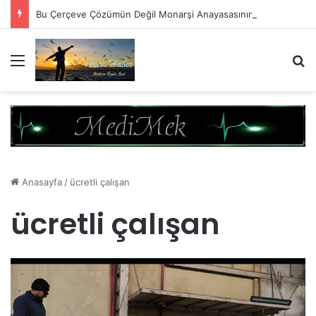
Bu Çerçeve Çözümün Değil Monarşi Anayasasının Çerçevesidir
Menü
A
Anasayfa
/
ücretli çalışan
ücretli çalışan