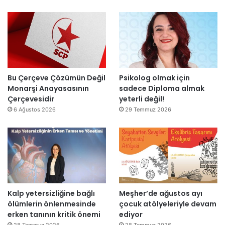
ı
k
n
l
’
d
l
t
i
a
a
r
r
n
”
s
m
o
e
n
s
Bu Çerçeve Çözümün Değil
Psikolog olmak için
r
a
Monarşi Anayasasının
sadece Diploma almak
a
j
Çerçevesidir
yeterli değil!
y
v
6 Ağustos 2026
29 Temmuz 2026
e
a
n
r
i
:
d
“
e
T
n
e
a
p
Kalp yetersizliğine bağlı
Meşher’de ağustos ayı
ç
k
ölümlerin önlenmesinde
çocuk atölyeleriyle devam
ı
i
erken tanının kritik önemi
ediyor
l
m
d
m
28 Temmuz 2026
28 Temmuz 2026