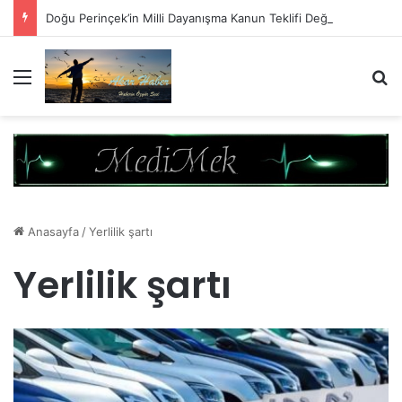
Doğu Perinçek’in Milli Dayanışma Kanun Teklifi Değerlendirmesi
Menü
A
Anasayfa
/
Yerlilik şartı
Yerlilik şartı