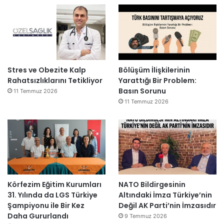
Stres ve Obezite Kalp
Bölüşüm İlişkilerinin
Rahatsızlıklarını Tetikliyor
Yarattığı Bir Problem:
Basın Sorunu
11 Temmuz 2026
11 Temmuz 2026
Körfezim Eğitim Kurumları
NATO Bildirgesinin
31. Yılında da LGS Türkiye
Altındaki İmza Türkiye’nin
Şampiyonu ile Bir Kez
Değil AK Parti’nin İmzasıdır
Daha Gururlandı
9 Temmuz 2026