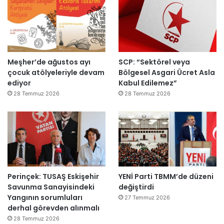
k
e
m
e
y
Meşher’de ağustos ayı
SCP: “Sektörel veya
e
çocuk atölyeleriyle devam
Bölgesel Asgari Ücret Asla
d
ediyor
Kabul Edilemez”
e
ğ
28 Temmuz 2026
28 Temmuz 2026
i
l
ş
i
r
k
e
Perinçek: TUSAŞ Eskişehir
YENİ Parti TBMM’de düzeni
t
Savunma Sanayisindeki
değiştirdi
l
Yangının sorumluları
e
27 Temmuz 2026
derhal görevden alınmalı
r
e
28 Temmuz 2026