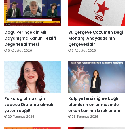
l
t
i
a
a
r
r
n
”
s
m
o
e
n
s
Doğu Perinçek’in Milli
Bu Çerçeve Çözümün Değil
r
a
Dayanışma Kanun Teklifi
Monarşi Anayasasının
a
j
Değerlendirmesi
Çerçevesidir
y
v
6 Ağustos 2026
6 Ağustos 2026
e
a
n
r
i
:
d
“
e
T
n
e
a
p
Psikolog olmak için
Kalp yetersizliğine bağlı
ç
k
sadece Diploma almak
ölümlerin önlenmesinde
ı
i
yeterli değil!
erken tanının kritik önemi
l
m
d
m
29 Temmuz 2026
28 Temmuz 2026
ı
a
h