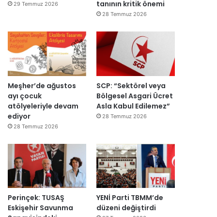
y
v
tanının kritik önemi
29 Temmuz 2026
e
a
28 Temmuz 2026
n
r
i
:
d
“
e
T
n
e
a
p
ç
k
Meşher’de ağustos
SCP: “Sektörel veya
ı
i
ayı çocuk
Bölgesel Asgari Ücret
l
m
atölyeleriyle devam
Asla Kabul Edilemez”
d
m
ediyor
28 Temmuz 2026
ı
a
28 Temmuz 2026
h
k
e
m
e
y
e
Perinçek: TUSAŞ
YENİ Parti TBMM’de
d
Eskişehir Savunma
düzeni değiştirdi
e