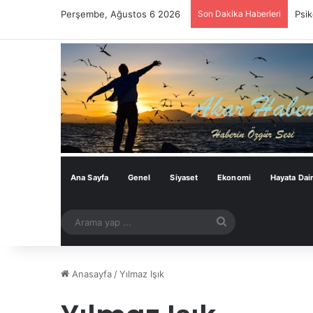
Perşembe, Ağustos 6 2026
Son Dakika Haberleri
Psik
Ana Sayfa
Genel
Siyaset
Ekonomi
Hayata Dai
Arama
yap
...
Anasayfa
/
Yılmaz Işık