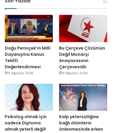
Son Yazılar
k
l
r
ç
o
e
u
i
n
n
ş
s
o
d
t
i
m
i
u
E
i
r
r
s
k
d
m
r
D
i
a
a
Doğu Perinçek’in Milli
Bu Çerçeve Çözümün
ü
s
I
Dayanışma Kanun
Değil Monarşi
z
ı
ş
Teklifi
Anayasasının
e
y
ı
Değerlendirmesi
Çerçevesidir
n
ı
k
6 Ağustos 2026
6 Ağustos 2026
d
l
’
i
l
t
r
a
a
”
r
n
s
m
o
e
n
s
Psikolog olmak için
Kalp yetersizliğine
r
a
sadece Diploma
bağlı ölümlerin
a
j
almak yeterli değil!
önlenmesinde erken