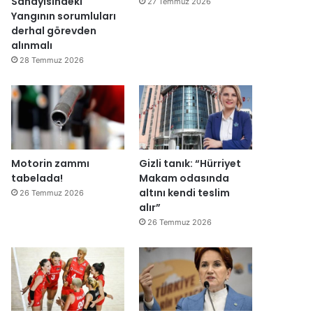
Sanayisindeki
27 Temmuz 2026
ğ
Yangının sorumluları
i
derhal görevden
l
alınmalı
ş
28 Temmuz 2026
i
r
k
e
t
l
e
Motorin zammı
Gizli tanık: “Hürriyet
r
tabelada!
Makam odasında
e
altını kendi teslim
26 Temmuz 2026
”
alır”
26 Temmuz 2026