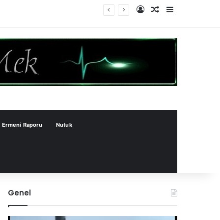
Kayıt Ol
Rastgele Makale
Kenar Bölme
Ermeni Raporu
Nutuk
Genel