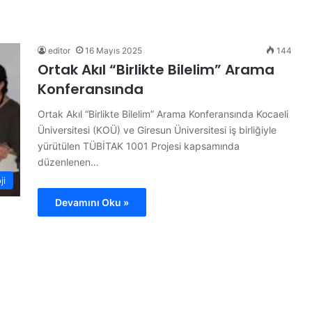
B
ü
t
ü
editor
16 Mayıs 2025
144
n
Ortak Akıl “Birlikte Bilelim” Arama
d
Konferansında
ü
14 Haziran 2026
n
ojesi
Bütün dünya A Milli Takım’ı
Ortak Akıl “Birlikte Bilelim” Arama Konferansında Kocaeli
y
konuşuyor
Üniversitesi (KOÜ) ve Giresun Üniversitesi iş birliğiyle
a
yürütülen TÜBİTAK 1001 Projesi kapsamında
A
düzenlenen…
M
i
ji
l
Devamını Oku »
l
i
T
a
k
ı
m
’