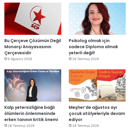
”
a
i
r
t
ı
a
m
m
k
a
a
m
l
l
Bu Çerçeve Çözümün Değil
Psikolog olmak için
m
a
Monarşi Anayasasının
sadece Diploma almak
a
n
Çerçevesidir
yeterli değil!
y
d
6 Ağustos 2026
29 Temmuz 2026
a
ı
c
a
k
Kalp yetersizliğine bağlı
Meşher’de ağustos ayı
ölümlerin önlenmesinde
çocuk atölyeleriyle devam
erken tanının kritik önemi
ediyor
28 Temmuz 2026
28 Temmuz 2026