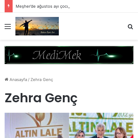
Meşher’de ağustos ayı çocuk atölyeleriyle devam ediyor
Menü
A
Anasayfa
/
Zehra Genç
Zehra Genç