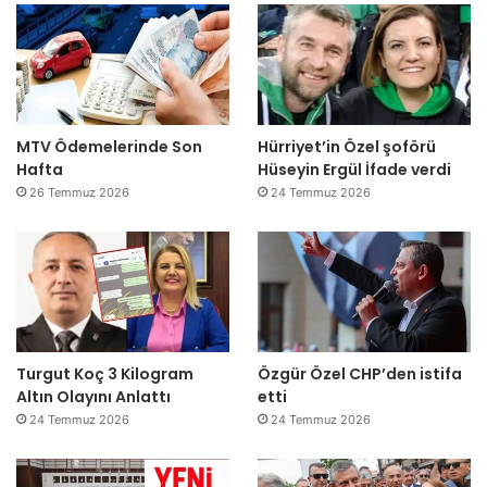
MTV Ödemelerinde Son
Hürriyet’in Özel şoförü
Hafta
Hüseyin Ergül İfade verdi
26 Temmuz 2026
24 Temmuz 2026
Turgut Koç 3 Kilogram
Özgür Özel CHP’den istifa
Altın Olayını Anlattı
etti
24 Temmuz 2026
24 Temmuz 2026