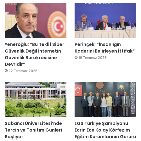
Yeneroğlu: “Bu Teklif Siber
Perinçek: “İnsanlığın
Güvenlik Değil İnternetin
Kaderini Belirleyen İttifak”
Güvenlik Bürokrasisine
19 Temmuz 2026
Devridir”
22 Temmuz 2026
Sabancı Üniversitesi’nde
LGS Türkiye Şampiyonu
Tercih ve Tanıtım Günleri
Ecrin Ece Kolay Körfezim
Başlıyor
Eğitim Kurumlarının Gururu