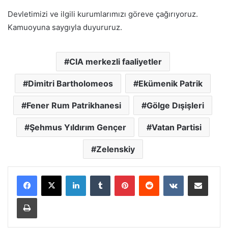
Devletimizi ve ilgili kurumlarımızı göreve çağırıyoruz.
Kamuoyuna saygıyla duyururuz.
CIA merkezli faaliyetler
Dimitri Bartholomeos
Ekümenik Patrik
Fener Rum Patrikhanesi
Gölge Dışişleri
Şehmus Yıldırım Gençer
Vatan Partisi
Zelenskiy
LinkedIn
Tumblr
Pinterest
Reddit
VKontakte
E-Posta ile paylaş
Yazdır