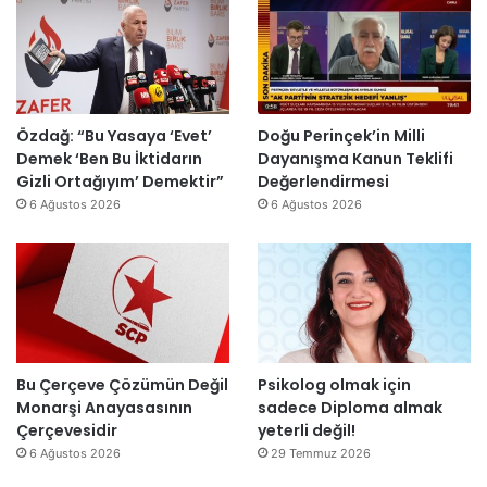
k
o
y
ş
e
n
a
t
s
o
h
u
H
m
’
r
a
i
p
m
i
k
r
a
Özdağ: “Bu Yasaya ‘Evet’
Doğu Perinçek’in Milli
n
D
o
s
Demek ‘Ben Bu İktidarın
Dayanışma Kanun Teklifi
d
ü
j
ı
Gizli Ortağıyım’ Demektir”
Değerlendirmesi
i
z
e
y
6 Ağustos 2026
6 Ağustos 2026
r
e
s
ı
”
n
i
l
d
t
l
i
a
a
r
m
r
”
a
s
m
o
l
n
Bu Çerçeve Çözümün Değil
Psikolog olmak için
a
r
Monarşi Anayasasının
sadece Diploma almak
n
a
Çerçevesidir
yeterli değil!
d
y
6 Ağustos 2026
29 Temmuz 2026
ı
e