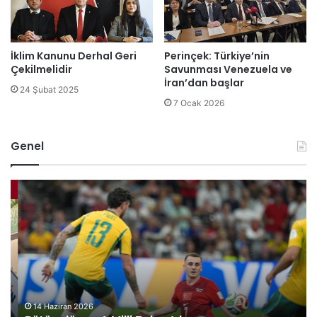
İklim Kanunu Derhal Geri
Perinçek: Türkiye’nin
Çekilmelidir
Savunması Venezuela ve
İran’dan başlar
24 Şubat 2025
7 Ocak 2026
Genel
B
B
ü
i
t
l
ü
e
n
c
d
i
ü
k
n
P
y
a
14 Haziran 2026