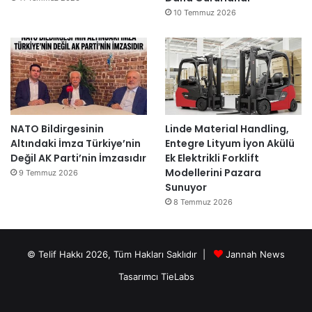
10 Temmuz 2026
NATO Bildirgesinin
Linde Material Handling,
Altındaki İmza Türkiye’nin
Entegre Lityum İyon Akülü
Değil AK Parti’nin İmzasıdır
Ek Elektrikli Forklift
Modellerini Pazara
9 Temmuz 2026
Sunuyor
8 Temmuz 2026
© Telif Hakkı 2026, Tüm Hakları Saklıdır |
Jannah News
Tasarımcı TieLabs