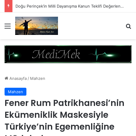
Bu Çerçeve Çözümün Değil Monarşi Anayasasının Çerçevesidir
Menü
A
Anasayfa
/
Mahzen
Mahzen
Fener Rum Patrikhanesi’nin
Ekümeniklik Maskesiyle
Türkiye’nin Egemenliğine