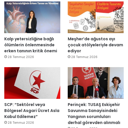
n
i
d
e
n
a
Kalp yetersizliğine bağlı
Meşher’de ağustos ayı
ç
ölümlerin önlenmesinde
çocuk atölyeleriyle devam
ı
erken tanının kritik önemi
ediyor
l
d
28 Temmuz 2026
28 Temmuz 2026
ı
SCP: “Sektörel veya
Perinçek: TUSAŞ Eskişehir
Bölgesel Asgari Ücret Asla
Savunma Sanayisindeki
Kabul Edilemez”
Yangının sorumluları
derhal görevden alınmalı
28 Temmuz 2026