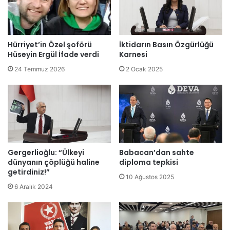
Hürriyet’in Özel şoförü
İktidarın Basın Özgürlüğü
Hüseyin Ergül İfade verdi
Karnesi
24 Temmuz 2026
2 Ocak 2025
Gergerlioğlu: “Ülkeyi
Babacan’dan sahte
dünyanın çöplüğü haline
diploma tepkisi
getirdiniz!”
10 Ağustos 2025
6 Aralık 2024