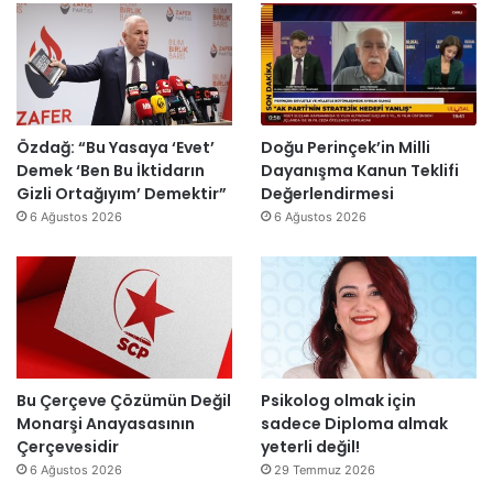
y
u
k
o
y
ş
e
n
a
t
s
o
h
u
H
m
’
r
a
i
p
m
i
k
r
a
Özdağ: “Bu Yasaya ‘Evet’
Doğu Perinçek’in Milli
n
D
o
s
Demek ‘Ben Bu İktidarın
Dayanışma Kanun Teklifi
d
ü
j
ı
Gizli Ortağıyım’ Demektir”
Değerlendirmesi
i
z
e
y
6 Ağustos 2026
6 Ağustos 2026
r
e
s
ı
”
n
i
l
d
t
l
i
a
a
r
m
r
”
a
s
m
o
l
n
Bu Çerçeve Çözümün Değil
Psikolog olmak için
a
r
Monarşi Anayasasının
sadece Diploma almak
n
a
Çerçevesidir
yeterli değil!
d
y
6 Ağustos 2026
29 Temmuz 2026
ı
e