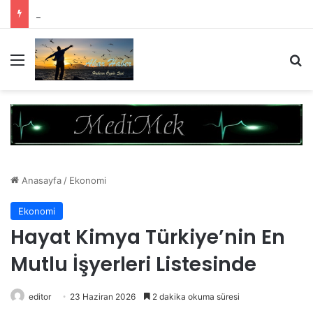
Bu Çerçeve Çözümün Değil Monarşi Anayasasının Çerçevesidir
Menü
A
Anasayfa
/
Ekonomi
Ekonomi
Hayat Kimya Türkiye’nin En
Mutlu İşyerleri Listesinde
editor
23 Haziran 2026
2 dakika okuma süresi