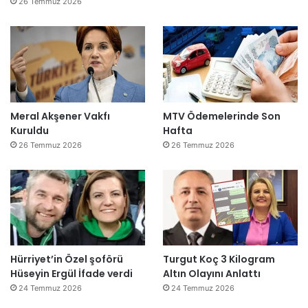
26 Temmuz 2026
Meral Akşener Vakfı
MTV Ödemelerinde Son
Kuruldu
Hafta
26 Temmuz 2026
26 Temmuz 2026
Hürriyet’in Özel şoförü
Turgut Koç 3 Kilogram
Hüseyin Ergül İfade verdi
Altın Olayını Anlattı
24 Temmuz 2026
24 Temmuz 2026