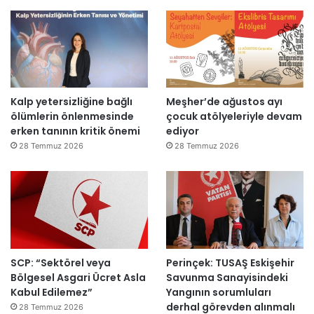
n
i
d
e
n
a
Kalp yetersizliğine bağlı
Meşher’de ağustos ayı
ç
ölümlerin önlenmesinde
çocuk atölyeleriyle devam
ı
erken tanının kritik önemi
ediyor
l
d
28 Temmuz 2026
28 Temmuz 2026
ı
SCP: “Sektörel veya
Perinçek: TUSAŞ Eskişehir
Bölgesel Asgari Ücret Asla
Savunma Sanayisindeki
Kabul Edilemez”
Yangının sorumluları
derhal görevden alınmalı
28 Temmuz 2026