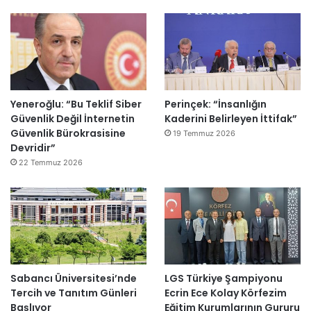
Yeneroğlu: “Bu Teklif Siber
Perinçek: “İnsanlığın
Güvenlik Değil İnternetin
Kaderini Belirleyen İttifak”
Güvenlik Bürokrasisine
19 Temmuz 2026
Devridir”
22 Temmuz 2026
Sabancı Üniversitesi’nde
LGS Türkiye Şampiyonu
Tercih ve Tanıtım Günleri
Ecrin Ece Kolay Körfezim
Başlıyor
Eğitim Kurumlarının Gururu