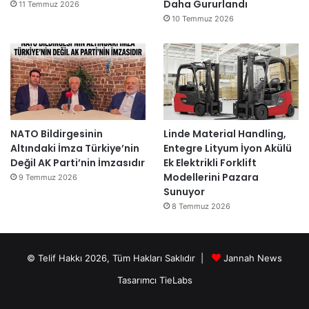
Daha Gururlandı
11 Temmuz 2026
10 Temmuz 2026
NATO Bildirgesinin
Linde Material Handling,
Altındaki İmza Türkiye’nin
Entegre Lityum İyon Akülü
Değil AK Parti’nin İmzasıdır
Ek Elektrikli Forklift
Modellerini Pazara
9 Temmuz 2026
Sunuyor
8 Temmuz 2026
© Telif Hakkı 2026, Tüm Hakları Saklıdır |
Jannah News
Tasarımcı TieLabs