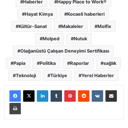
Haberler
Happy Place to Work®
Hayat Kimya
Kocaeli haberleri
Kültür-Sanat
Makaleler
Molfix
Molped
Nutuk
Olağanüstü Çalışan Deneyimi Sertifikası
Papia
Politika
Raporlar
sağlık
Teknoloji
Türkiye
Yerel Haberler
LinkedIn
Tumblr
Pinterest
Reddit
VKontakte
E-Posta ile paylaş
Yazdır