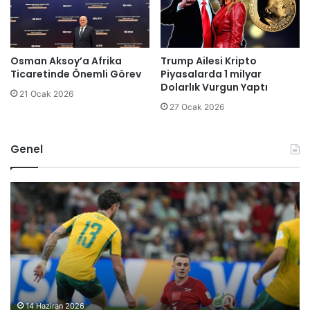
Osman Aksoy’a Afrika
Trump Ailesi Kripto
Ticaretinde Önemli Görev
Piyasalarda 1 milyar
Dolarlık Vurgun Yaptı
21 Ocak 2026
27 Ocak 2026
Genel
B
B
ü
i
t
l
ü
e
n
c
d
i
ü
k
n
P
y
a
14 Haziran 2026