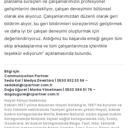
planlama süreçleri ile çalışanlarımızın profesyonel
gelişimlerini destekliyor, çalışan deneyimini bütünsel
olarak ele alıyoruz. Çalışanlarımızdan düzenli olarak geri
bildirim alıyor, bu geri bildirimleri süreçlerimizi geliştirmek
ve daha iyi bir çalışan deneyimi oluşturmak için
değerlendiriyoruz. Aldığımız bu başarıda emeği geçen tüm
ekip arkadaşlarıma ve tüm çalışanlarımıza içtenlikle
teşekkür ediyorum” açıklamasında bulundu.
Bilgi için:
Communication Partner
Seda Kal | Medya Direktörü | 0530 932 33 56 –
sedakal@cpartner.com.tr
Doğa Uğurel | Marka Yönetmeni | 0533 384 51 76 –
dogaugurel@cpartner.com.tr
Hayat Kimya Hakkında:
Kökleri 1937 yılına dayanan Hayat Holding’in, 1987’de kurulan ve
hızlı tüketim sektöründe faaliyet gösteren şirketi Hayat, bebek
bakım kategorisinde Molfix, Bebem Natural; kadın kişisel bakım
kategorisinde Molped; kişisel sağlık kategorisinde Joly, Evony,
Goodcare; ev bakım kategorisinde Bingo, Test, Has; temizlik
kağıtları kategorisinde Papia, Familia, Teno, Focus, Nelex; evcil