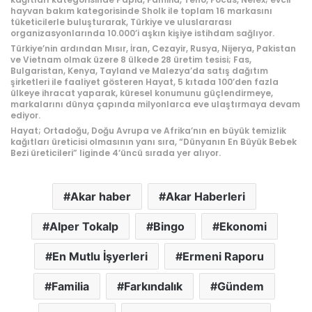
hayvan bakım kategorisinde Sholk ile toplam 16 markasını
tüketicilerle buluşturarak, Türkiye ve uluslararası
organizasyonlarında 10.000’i aşkın kişiye istihdam sağlıyor.
Türkiye’nin ardından Mısır, İran, Cezayir, Rusya, Nijerya, Pakistan
ve Vietnam olmak üzere 8 ülkede 28 üretim tesisi; Fas,
Bulgaristan, Kenya, Tayland ve Malezya’da satış dağıtım
şirketleri ile faaliyet gösteren Hayat, 5 kıtada 100’den fazla
ülkeye ihracat yaparak, küresel konumunu güçlendirmeye,
markalarını dünya çapında milyonlarca eve ulaştırmaya devam
ediyor.
Hayat; Ortadoğu, Doğu Avrupa ve Afrika’nın en büyük temizlik
kağıtları üreticisi olmasının yanı sıra, “Dünyanın En Büyük Bebek
Bezi üreticileri” liginde 4’üncü sırada yer alıyor.
Akar haber
Akar Haberleri
Alper Tokalp
Bingo
Ekonomi
En Mutlu İşyerleri
Ermeni Raporu
Familia
Farkındalık
Gündem