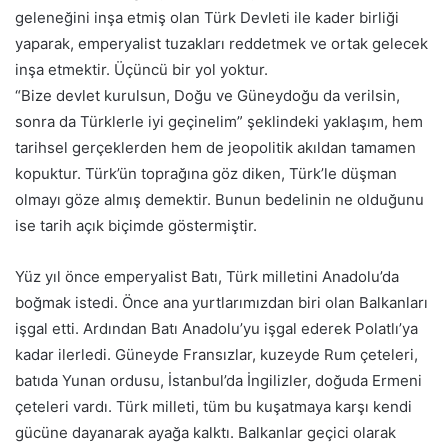
geleneğini inşa etmiş olan Türk Devleti ile kader birliği
yaparak, emperyalist tuzakları reddetmek ve ortak gelecek
inşa etmektir. Üçüncü bir yol yoktur.
“Bize devlet kurulsun, Doğu ve Güneydoğu da verilsin,
sonra da Türklerle iyi geçinelim” şeklindeki yaklaşım, hem
tarihsel gerçeklerden hem de jeopolitik akıldan tamamen
kopuktur. Türk’ün toprağına göz diken, Türk’le düşman
olmayı göze almış demektir. Bunun bedelinin ne olduğunu
ise tarih açık biçimde göstermiştir.
Yüz yıl önce emperyalist Batı, Türk milletini Anadolu’da
boğmak istedi. Önce ana yurtlarımızdan biri olan Balkanları
işgal etti. Ardından Batı Anadolu’yu işgal ederek Polatlı’ya
kadar ilerledi. Güneyde Fransızlar, kuzeyde Rum çeteleri,
batıda Yunan ordusu, İstanbul’da İngilizler, doğuda Ermeni
çeteleri vardı. Türk milleti, tüm bu kuşatmaya karşı kendi
gücüne dayanarak ayağa kalktı. Balkanlar geçici olarak