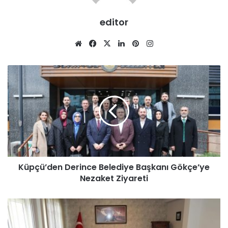
editor
We
Fa
X
Lin
Pin
Ins
b
ce
ke
ter
tag
sit
bo
dIn
est
ra
esi
ok
m
Küpçü’den Derince Belediye Başkanı Gökçe’ye
Nezaket Ziyareti