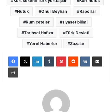
Kürt kökenli Türk yurttaşlar
Kürt nüfus
Nutuk
Onur Beyhan
Raporlar
Rum çeteler
siyaset bilimi
Tarihsel Hafıza
Türk Devleti
Yerel Haberler
Zazalar
LinkedIn
Tumblr
Pinterest
Reddit
VKontakte
E-Posta ile paylaş
Yazdır