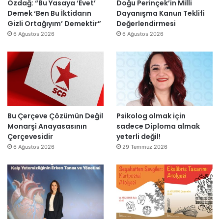
r
a
Özdağ: “Bu Yasaya ‘Evet’
Doğu Perinçek’in Milli
n
D
o
s
Demek ‘Ben Bu İktidarın
Dayanışma Kanun Teklifi
d
ü
j
ı
Gizli Ortağıyım’ Demektir”
Değerlendirmesi
i
z
e
y
6 Ağustos 2026
6 Ağustos 2026
r
e
s
ı
”
n
i
l
d
t
l
i
a
a
r
m
r
”
a
s
m
o
l
n
Bu Çerçeve Çözümün Değil
Psikolog olmak için
a
r
Monarşi Anayasasının
sadece Diploma almak
n
a
Çerçevesidir
yeterli değil!
d
y
6 Ağustos 2026
29 Temmuz 2026
ı
e
n
i
d
e
n
a