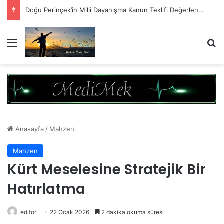
Doğu Perinçek’in Milli Dayanışma Kanun Teklifi Değerlendirmesi
Menü
A
Anasayfa
/
Mahzen
Mahzen
Kürt Meselesine Stratejik Bir
Hatırlatma
editor
22 Ocak 2026
2 dakika okuma süresi