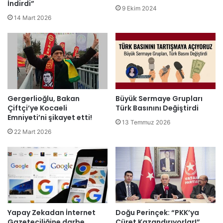
İndirdi”
9 Ekim 2024
14 Mart 2026
Gergerlioğlu, Bakan
Büyük Sermaye Grupları
Çiftçi’ye Kocaeli
Türk Basınını Değiştirdi
Emniyeti’ni şikayet etti!
13 Temmuz 2026
22 Mart 2026
Yapay Zekadan İnternet
Doğu Perinçek: “PKK’ya
Gazeteciliğine darbe
Cüret Kazandırıyorlar!”