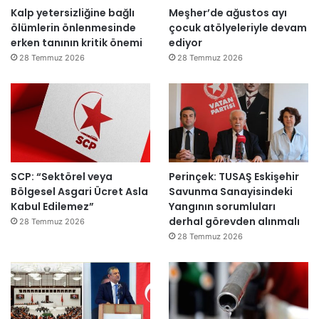
Kalp yetersizliğine bağlı
Meşher’de ağustos ayı
ç
ölümlerin önlenmesinde
çocuk atölyeleriyle devam
ı
erken tanının kritik önemi
ediyor
l
d
28 Temmuz 2026
28 Temmuz 2026
ı
SCP: “Sektörel veya
Perinçek: TUSAŞ Eskişehir
Bölgesel Asgari Ücret Asla
Savunma Sanayisindeki
Kabul Edilemez”
Yangının sorumluları
derhal görevden alınmalı
28 Temmuz 2026
28 Temmuz 2026