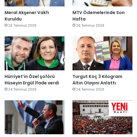
Meral Akşener Vakfı
MTV Ödemelerinde Son
Kuruldu
Hafta
26 Temmuz 2026
26 Temmuz 2026
Hürriyet’in Özel şoförü
Turgut Koç 3 Kilogram
Hüseyin Ergül İfade verdi
Altın Olayını Anlattı
24 Temmuz 2026
24 Temmuz 2026