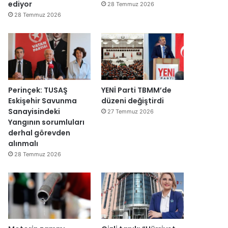
y
v
ediyor
28 Temmuz 2026
e
a
28 Temmuz 2026
n
r
i
:
d
“
e
T
n
e
a
p
ç
k
Perinçek: TUSAŞ
YENİ Parti TBMM’de
ı
i
Eskişehir Savunma
düzeni değiştirdi
l
m
Sanayisindeki
27 Temmuz 2026
d
m
Yangının sorumluları
ı
a
derhal görevden
h
alınmalı
k
28 Temmuz 2026
e
m
e
y
e
d
e