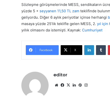
i
Sözleşme görüşmelerinde MESS, sendikaların ücret art
y
yüzde 5 +
seyyanen 11,50 TL zam
teklifinde bulunm
e
geliyordu. Diğer 6 aylık periyotlar içinse herhangi
b
t
s
masaya yüzde 25’lik teklifle gelen MESS, 2.
yıl için
e
yıllık olmasını da istemişti. Kaynak:
Cumhuriyet
v
i
n
LinkedIn
Tumblr
c
Facebook
X
i
y
a
r
editor
ı
m
We
Fa
X
Lin
Pin
Ins
k
a
b
ce
ke
ter
tag
l
sit
bo
dIn
est
ra
m
esi
ok
m
a