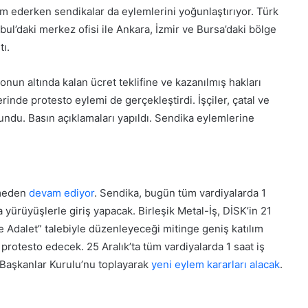
fa etti
Herkes Haindir”
t
am ederken sendikalar da eylemlerini yoğunlaştırıyor. Türk
a
ul’daki merkez ofisi ile Ankara, İzmir ve Bursa’daki bölge
t
tı.
ü
r
k
un altında kalan ücret teklifine ve kazanılmış hakları
’
inde protesto eylemi de gerçekleştirdi. İşçiler, çatal ve
e
K
undu. Basın açıklamaları yapıldı. Sendika eylemlerine
H
o
a
n
k
y
a
a
r
’
rmeden
devam ediyor
. Sendika, bugün tüm vardiyalarda 1
e
d
t
yürüyüşlerle giriş yapacak. Birleşik Metal-İş, DİSK’in 21
30 Mayıs 2026
a
vinci yarım
Konya’da ‘Genç Seyyah’ projesi
E
de Adalet” talebiyle düzenleyeceği mitinge geniş katılım
‘
d
tamamlandı
G
 protesto edecek. 25 Aralık’ta tüm vardiyalarda 1 saat iş
e
e
a Başkanlar Kurulu’nu toplayarak
yeni eylem kararları alacak
.
n
n
H
ç
e
S