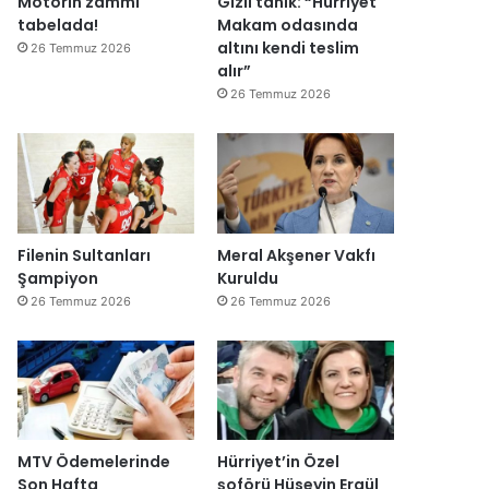
Motorin zammı
Gizli tanık: “Hürriyet
ğ
tabelada!
Makam odasında
i
altını kendi teslim
26 Temmuz 2026
l
alır”
ş
26 Temmuz 2026
i
r
k
e
t
l
e
Filenin Sultanları
Meral Akşener Vakfı
r
Şampiyon
Kuruldu
e
26 Temmuz 2026
26 Temmuz 2026
”
MTV Ödemelerinde
Hürriyet’in Özel
Son Hafta
şoförü Hüseyin Ergül