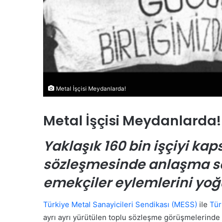
e
s
i
K
a
m
u
o
Metal İşçisi Meydanlarda!
y
u
n
Metal İşçisi Meydanlarda!
a
T
Ö
Yaklaşık 160 bin işçiyi ka
a
z
n
g
sözleşmesinde anlaşma 
ı
ü
t
r
emekçiler eylemlerini yoğ
ı
Ö
l
z
Türkiye Metal Sanayicileri Sendikası
(MESS)
ile
Tür
d
e
el veya Bölgesel Asgari
24 Temmuz 2026
ı
l
ayrı ayrı yürütülen toplu sözleşme görüşmelerind