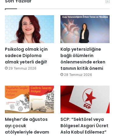
Son Yazılar
k
l
r
ç
o
e
u
i
n
n
ş
s
o
d
t
i
m
i
u
E
i
r
r
s
k
d
m
r
D
i
a
a
Psikolog olmak için
Kalp yetersizliğine
ü
s
I
sadece Diploma
bağlı ölümlerin
z
ı
ş
almak yeterli değil!
önlenmesinde erken
e
y
ı
tanının kritik önemi
29 Temmuz 2026
n
ı
k
28 Temmuz 2026
d
l
’
i
l
t
r
a
a
”
r
n
s
m
o
e
n
s
Meşher’de ağustos
SCP: “Sektörel veya
r
a
ayı çocuk
Bölgesel Asgari Ücret
a
j
atölyeleriyle devam
Asla Kabul Edilemez”