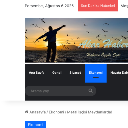
Perşembe, Ağustos 6 2026
Son Dakika Haberleri
Meşh
Ana Sayfa
Genel
Siyaset
Ekonomi
Hayata Dai
Arama
yap
...
Anasayfa
/
Ekonomi
/
Metal İşçisi Meydanlarda!
Ekonomi