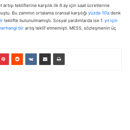
r
e
ışı tekliflerine karşılık ilk 6 ay için saat ücretlerine
k
y
uştu. Bu zammın ortalama oransal karşılığı
yüzde 10’a
denk
e
y
s
ir
teklifte bulunulmamıştı. Sosyal yardımlarda ise 1.
yıl için
a
H
h
 herhangi bir
artış teklif etmemişti. MESS, sözleşmenin üç
a
’
i
p
n
r
d
o
Pinterest
Reddit
VKontakte
E-Posta ile paylaş
Yazdır
i
j
r
e
”
s
i
t
a
m
a
m
l
a
n