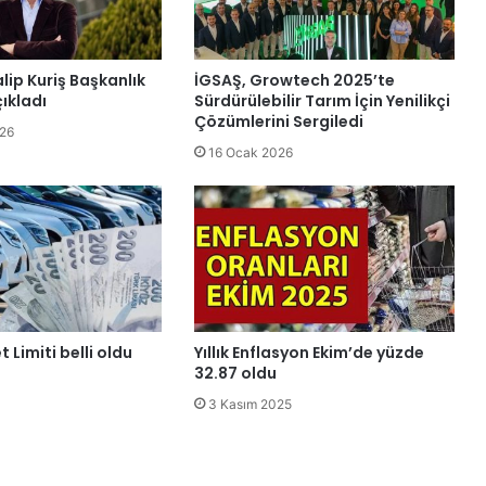
ip Kuriş Başkanlık
İGSAŞ, Growtech 2025’te
çıkladı
Sürdürülebilir Tarım İçin Yenilikçi
Çözümlerini Sergiledi
26
16 Ocak 2026
 Limiti belli oldu
Yıllık Enflasyon Ekim’de yüzde
32.87 oldu
3 Kasım 2025