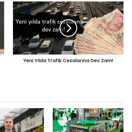
d
ı
Yeni Yılda Trafik Cezalarına Dev Zam!