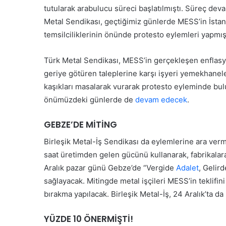
Kabul Edilemez”
Özgür Özel CHP’den isti
C
tutularak arabulucu süreci başlatılmıştı. Süreç dev
H
Metal Sendikası, geçtiğimiz günlerde MESS’in İstanb
P
temsilciliklerinin önünde protesto eylemleri yapmış
’
d
e
Türk Metal Sendikası, MESS’in gerçekleşen enflasyon
n
geriye götüren taleplerine karşı işyeri yemekhaneler
i
G
kaşıkları masalarak vurarak protesto eyleminde bul
s
e
önümüzdeki günlerde de
devam edecek
.
t
n
i
ç
f
GEBZE’DE MİTİNG
l
a
e
Birleşik Metal-İş Sendikası da eylemlerine ara ve
e
r
t
saat üretimden gelen gücünü kullanarak, fabrikalara 
30 Mayıs 2026
i
’ın Tedavisi Yoğun
Gençlerin mezuniyet se
t
Aralık pazar günü Gebze’de “Vergide
Adalet
, Gelir
n
i
vam Ediyor
kalmayacak
m
sağlayacak. Mitingde metal işçileri MESS’in teklifini
e
bırakma yapılacak. Birleşik Metal-İş, 24 Aralık’ta d
z
u
YÜZDE 10 ÖNERMİŞTİ!
n