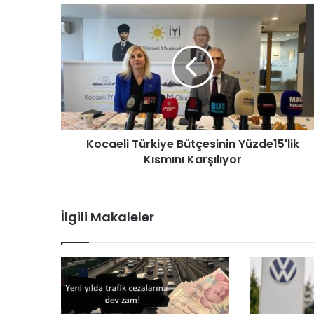
y
a
c
a
k
Kocaeli Türkiye Bütçesinin Yüzde15'lik
Kısmını Karşılıyor
İlgili Makaleler