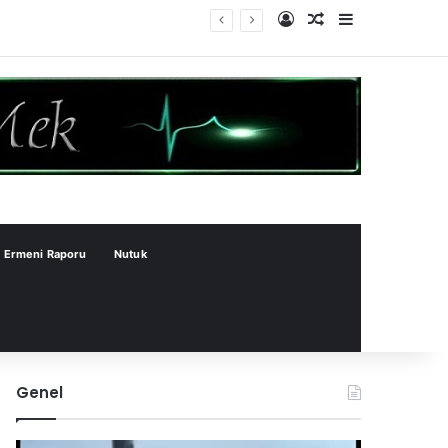
Kayıt Ol
Rastgele Makale
Kenar Bölme
Ermeni Raporu
Nutuk
Genel