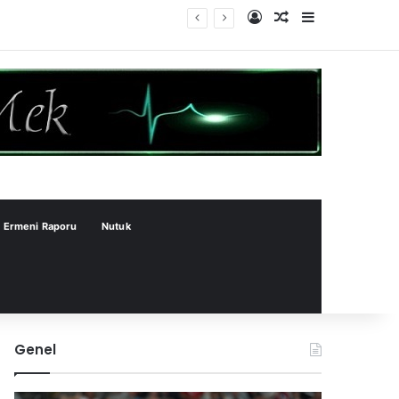
Kayıt Ol
Rastgele Makale
Kenar Bölme
Ermeni Raporu
Nutuk
Genel