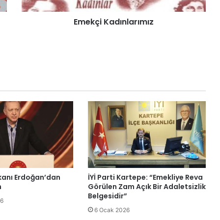
d
ı
Emekçi Kadınlarımız
anı Erdoğan’dan
İYİ Parti Kartepe: “Emekliye Reva
n
Görülen Zam Açık Bir Adaletsizlik
Belgesidir”
26
6 Ocak 2026