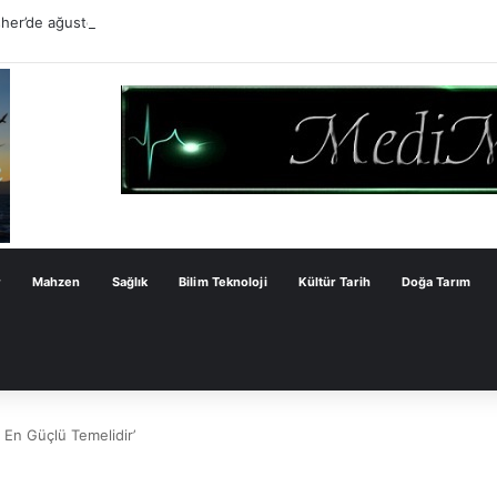
er’de ağustos ayı çocuk atölyeleriyle devam ediyor
r
Mahzen
Sağlık
Bilim Teknoloji
Kültür Tarih
Doğa Tarım
 En Güçlü Temelidir’