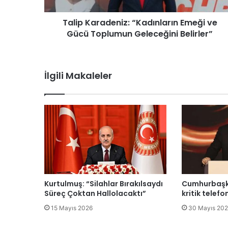
y
a
Talip Karadeniz: “Kadınların Emeği ve
c
Gücü Toplumun Geleceğini Belirler”
a
k
İlgili Makaleler
Kurtulmuş: “Silahlar Bırakılsaydı
Cumhurbaşk
Süreç Çoktan Hallolacaktı”
kritik telefo
15 Mayıs 2026
30 Mayıs 20