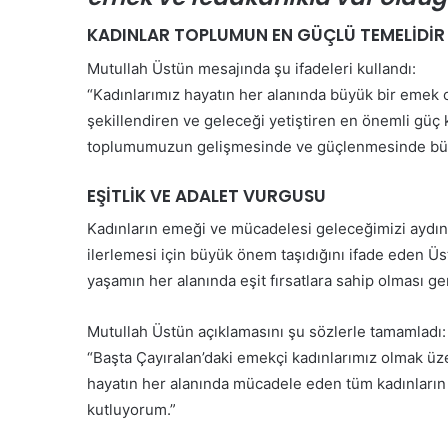
Kabul Edilemez”
Özgür Özel CHP’den isti
C
H
KADINLAR TOPLUMUN EN GÜÇLÜ TEMELİDİR
P
Mutullah Üstün mesajında şu ifadeleri kullandı:
’
“Kadınlarımız hayatın her alanında büyük bir emek o
d
e
şekillendiren ve geleceği yetiştiren en önemli güç k
n
toplumumuzun gelişmesinde ve güçlenmesinde büy
i
G
s
e
EŞİTLİK VE ADALET VURGUSU
t
n
i
ç
Kadınların emeği ve mücadelesi geleceğimizi aydınl
f
l
ilerlemesi için büyük önem taşıdığını ifade eden Üs
a
e
yaşamın her alanında eşit fırsatlara sahip olması gere
e
r
t
30 Mayıs 2026
i
’ın Tedavisi Yoğun
Gençlerin mezuniyet se
t
Mutullah Üstün açıklamasını şu sözlerle tamamladı:
n
i
vam Ediyor
kalmayacak
m
“Başta Çayıralan’daki emekçi kadınlarımız olmak üz
e
hayatın her alanında mücadele eden tüm kadınların
z
kutluyorum.”
u
n