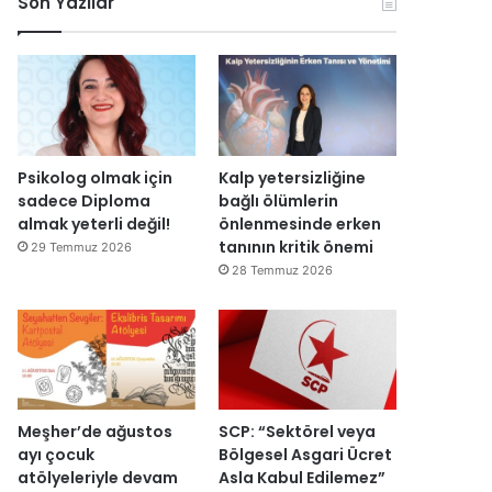
Son Yazılar
k
l
r
ç
o
e
u
i
n
n
ş
s
o
d
t
i
m
i
u
E
i
r
r
s
k
d
m
r
D
i
a
a
Psikolog olmak için
Kalp yetersizliğine
ü
s
I
sadece Diploma
bağlı ölümlerin
z
ı
ş
almak yeterli değil!
önlenmesinde erken
e
y
ı
tanının kritik önemi
29 Temmuz 2026
n
ı
k
28 Temmuz 2026
d
l
’
i
l
t
r
a
a
”
r
n
s
m
o
e
n
s
Meşher’de ağustos
SCP: “Sektörel veya
r
a
ayı çocuk
Bölgesel Asgari Ücret
a
j
atölyeleriyle devam
Asla Kabul Edilemez”