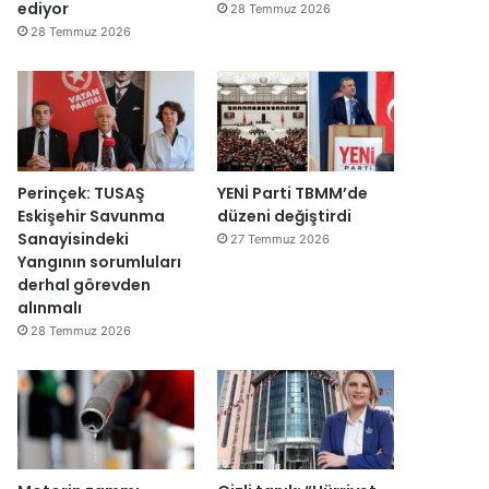
y
v
ediyor
28 Temmuz 2026
e
a
28 Temmuz 2026
n
r
i
:
d
“
e
T
n
e
a
p
ç
k
Perinçek: TUSAŞ
YENİ Parti TBMM’de
ı
i
Eskişehir Savunma
düzeni değiştirdi
l
m
Sanayisindeki
27 Temmuz 2026
d
m
Yangının sorumluları
ı
a
derhal görevden
h
alınmalı
k
28 Temmuz 2026
e
m
e
y
e
d
e