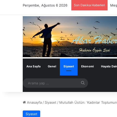
Perşembe, Ağustos 6 2026
Son Dakika Haberleri
Meşh
Ana Sayfa
Genel
Siyaset
Ekonomi
Hayata Dai
Arama
yap
...
Anasayfa
/
Siyaset
/
Mutullah Üstün: ‘Kadınlar Toplumun
Siyaset