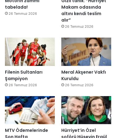
Motorin zammı
Gizli tanık: “Hürriyet
ğ
tabelada!
Makam odasında
i
altını kendi teslim
26 Temmuz 2026
l
alır”
ş
26 Temmuz 2026
i
r
k
e
t
l
e
Filenin Sultanları
Meral Akşener Vakfı
r
Şampiyon
Kuruldu
e
26 Temmuz 2026
26 Temmuz 2026
”
MTV Ödemelerinde
Hürriyet’in Özel
Son Hafta
şoförü Hüseyin Ergül