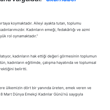
fa etti
Herkes Haindir”
t
a
t
ü
rtaya koymaktadır. Aileyi ayakta tutan, toplumu
r
k
adınlarımızdır. Kadınların emeği, fedakârlığı ve azmi
’
ük rol oynamaktadır.”
e
K
H
o
a
n
k
y
atıyor, kadınların hak ettiği değeri görmesinin toplumun
a
a
tün, kadınların eğitimde, çalışma hayatında ve toplumsal
r
’
ktiğini belirtti.
e
d
t
30 Mayıs 2026
a
vinci yarım
Konya’da ‘Genç Seyyah’ projesi
E
‘
d
tamamlandı
G
ere ülkemizin dört bir yanında üreten, emek veren ve
e
e
 8 Mart Dünya Emekçi Kadınlar Günü’nü saygıyla
n
n
H
ç
e
S