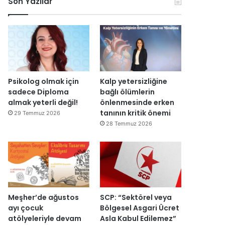
Son Yazılar
k
l
r
ç
o
e
u
i
n
n
ş
s
o
d
t
i
m
i
u
E
i
r
r
s
k
d
m
r
D
i
a
a
Psikolog olmak için
Kalp yetersizliğine
ü
s
I
sadece Diploma
bağlı ölümlerin
z
ı
ş
almak yeterli değil!
önlenmesinde erken
e
y
ı
tanının kritik önemi
29 Temmuz 2026
n
ı
k
28 Temmuz 2026
d
l
’
i
l
t
r
a
a
”
r
n
s
m
o
e
n
s
Meşher’de ağustos
SCP: “Sektörel veya
r
a
ayı çocuk
Bölgesel Asgari Ücret
a
j
atölyeleriyle devam
Asla Kabul Edilemez”