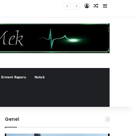
Kayıt Ol
Rastgele Makale
Kenar Bölme
Ermeni Raporu
Nutuk
Genel