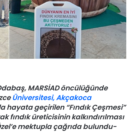
ı
k
o
n
u
ş
u
y
o
r
A
 Odabaş, MARSİAD öncülüğünde
k
b
üzce
Üniversitesi,
Akçakoca
a
a hayata geçirilen “Fındık Çeşmesi”
b
a
ak fındık üreticisinin kalkındırılması
:
23 Haziran 2026
zel’e mektupla çağrıda bulundu-
“
Akbaba: “Atatürk’e Hakaret Eden
A