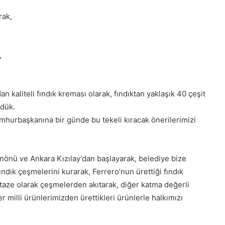
r
e
k
y
rak,
e
y
s
a
H
h
a
,
’
i
p
n
r
d
o
an kaliteli fındık kreması olarak, fındıktan yaklaşık 40 çeşit
i
j
zdük.
r
e
”
umhurbaşkanına bir günde bu tekeli kıracak önerilerimizi
s
i
t
a
inönü ve Ankara Kızılay’dan başlayarak, belediye bize
m
ındık çeşmelerini kurarak, Ferrero’nun ürettiği fındık
a
 taze olarak çeşmelerden akıtarak, diğer katma değerli
m
l
er milli ürünlerimizden ürettikleri ürünlerle halkımızı
a
n