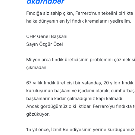
akarhaber
Kabul Edilemez”
Özgür Özel CHP’den isti
C
H
Fındığa siz sahip çıkın, Ferrero’nun tekelini birlikt
P
halka dünyanın en iyi fındık kremalarını yedirelim.
’
d
e
CHP Genel Başkanı
n
Sayın Özgür Özel
i
G
s
e
Milyonlarca fındık üreticisinin problemini çözmek s
t
n
i
çıkmadan!
ç
f
l
a
e
67 yıllık fındık üreticisi bir vatandaş, 20 yıldır fın
e
r
kuruluşunun başkanı ve işadamı olarak, cumhurbaşk
t
30 Mayıs 2026
i
’ın Tedavisi Yoğun
Gençlerin mezuniyet se
t
başkanlarına kadar çalmadığımız kapı kalmadı.
n
i
vam Ediyor
kalmayacak
Ancak gördüğümüz o ki iktidar, Ferrero’yu fındıkta te
m
e
gözüküyor.
z
u
15 yıl önce, İzmit Belediyesinin yerine kurduğumuz 
n