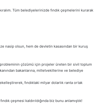
fa etti
Herkes Haindir”
t
a
e kıralım. Tüm belediyelerinizde fındık çeşmelerini kurarak
t
ü
r
k
’
e
K
H
o
ize nasip olsun, hem de devletin kasasından bir kuruş
a
n
k
y
a
a
r
’
dık probleminin çözümü için projeler üreten bir sivil toplum
e
d
anından bakanlarına, milletvekillerine ve belediye
t
30 Mayıs 2026
a
vinci yarım
Konya’da ‘Genç Seyyah’ projesi
E
‘
d
tamamlandı
kelleştirerek, fındıktaki milyar dolarlık ranta ortak
G
e
e
n
n
H
ç
fındık çeşmesi kaldırıldığında biz bunu anlamıştık!
e
S