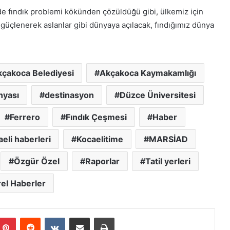
d
e fındık problemi kökünden çözüldüğü gibi, ülkemiz için
ı
miz güçlenerek aslanlar gibi dünyaya açılacak, fındığımız dünya
çakoca Belediyesi
Akçakoca Kaymakamlığı
nyası
destinasyon
Düzce Üniversitesi
Ferrero
Fındık Çeşmesi
Haber
eli haberleri
Kocaelitime
MARSİAD
Özgür Özel
Raporlar
Tatil yerleri
el Haberler
Pinterest
Reddit
VKontakte
E-Posta ile paylaş
Yazdır