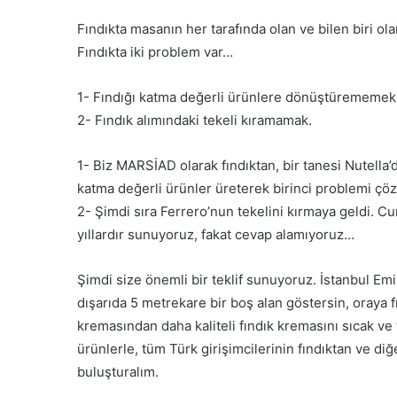
i
y
Fındıkta masanın her tarafında olan ve bilen biri ola
e
Fındıkta iki problem var…
t
s
1- Fındığı katma değerli ürünlere dönüştürememek
e
2- Fındık alımındaki tekeli kıramamak.
v
i
n
1- Biz MARSİAD olarak fındıktan, bir tanesi Nutella’d
c
katma değerli ürünler üreterek birinci problemi çö
i
2- Şimdi sıra Ferrero’nun tekelini kırmaya geldi. C
y
a
yıllardır sunuyoruz, fakat cevap alamıyoruz…
r
ı
Şimdi size önemli bir teklif sunuyoruz. İstanbul Em
m
dışarıda 5 metrekare bir boş alan göstersin, oraya f
k
kremasından daha kaliteli fındık kremasını sıcak ve
a
l
ürünlerle, tüm Türk girişimcilerinin fındıktan ve diğ
m
buluşturalım.
a