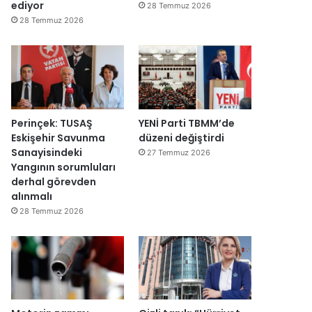
y
v
ediyor
28 Temmuz 2026
e
a
28 Temmuz 2026
n
r
i
:
d
“
e
T
n
e
a
p
ç
k
Perinçek: TUSAŞ
YENİ Parti TBMM’de
ı
i
Eskişehir Savunma
düzeni değiştirdi
l
m
Sanayisindeki
27 Temmuz 2026
d
m
Yangının sorumluları
ı
a
derhal görevden
h
alınmalı
k
28 Temmuz 2026
e
m
e
y
e
d
e