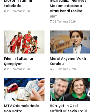
Motorin zammı
Gizli tanık: “Hürriyet
ğ
tabelada!
Makam odasında
i
altını kendi teslim
26 Temmuz 2026
l
alır”
ş
26 Temmuz 2026
i
r
k
e
t
l
e
Filenin Sultanları
Meral Akşener Vakfı
r
Şampiyon
Kuruldu
e
26 Temmuz 2026
26 Temmuz 2026
”
MTV Ödemelerinde
Hürriyet’in Özel
Son Hafta
şoförü Hüseyin Ergül