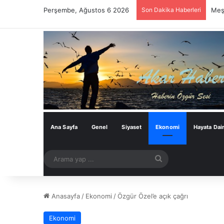
Perşembe, Ağustos 6 2026
Son Dakika Haberleri
Meşh
Ana Sayfa
Genel
Siyaset
Ekonomi
Hayata Dai
Arama
yap
...
Anasayfa
/
Ekonomi
/
Özgür Özel’e açık çağrı
Ekonomi