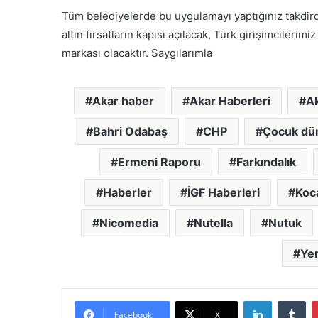
y
Tüm belediyelerde bu uygulamayı yaptığınız takdird
a
c
altın fırsatların kapısı açılacak, Türk girişimcileri
a
markası olacaktır. Saygılarımla
k
Akar haber
Akar Haberleri
Ak
Bahri Odabaş
CHP
Çocuk dü
Ermeni Raporu
Farkındalık
Haberler
İGF Haberleri
Koca
Nicomedia
Nutella
Nutuk
Yer
LinkedIn
Tumblr
Facebook
X