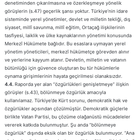
denetiminden çıkarılmasına ve özerkleşmeye yönelik
görüşlerin (s.47) geçerlik şansı yoktur. Türkiye’nin idare
sisteminde yerel yönetimler, devlet ve milletin tekliği, dış
siyaset, millî savunma, millî eğitim, Ortaçağ ilişkilerinin
tasfiyesi, laiklik ve ülke kaynaklarının yönetimi konusunda
Merkezî Hükümete bağlıdır. Bu esaslara uymayan yerel
yönetim yöneticileri, merkezî hükümetçe görevden alınır
ve yerlerine kayyum atanır. Devletin, milletin ve vatanın
bütünlüğü için güvence oluşturan bu tür hükümlerle
oynama girişimlerinin hayata geçirilmesi olanaksızdır.
4.4.
Raporda yer alan “özgürlükleri genişletmeye” ilişkin
görüşler (s.43), bölünmeye özgürlük amacıyla
kullanılamaz. Türkiye’de Kürt sorunu, demokratik hak ve
özgürlükler açısından çözülmüştür. Demokratik güçlerle
birlikte Vatan Partisi, bu çözüme olağanüstü mücadeleler
vererek katkıda bulunmuştur. Şu anda “bölünmeye
özgürlük” dışında eksik olan bir özgürlük bulunmuyor. “Ana