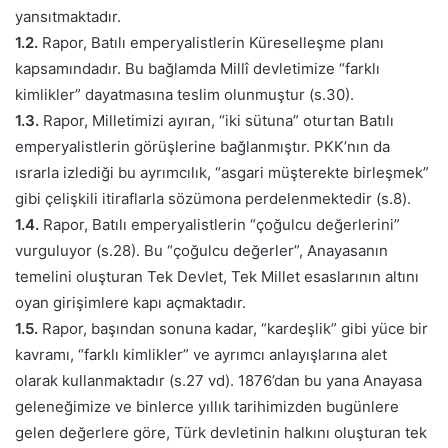
yansıtmaktadır.
1.2.
Rapor, Batılı emperyalistlerin Küreselleşme planı
kapsamındadır. Bu bağlamda Millî devletimize “farklı
kimlikler” dayatmasına teslim olunmuştur (s.30).
1.3.
Rapor, Milletimizi ayıran, “iki sütuna” oturtan Batılı
emperyalistlerin görüşlerine bağlanmıştır. PKK’nın da
ısrarla izlediği bu ayrımcılık, “asgari müşterekte birleşmek”
gibi çelişkili itiraflarla sözümona perdelenmektedir (s.8).
1.4.
Rapor, Batılı emperyalistlerin “çoğulcu değerlerini”
vurguluyor (s.28). Bu “çoğulcu değerler”, Anayasanın
temelini oluşturan Tek Devlet, Tek Millet esaslarının altını
oyan girişimlere kapı açmaktadır.
1.5.
Rapor, başından sonuna kadar, “kardeşlik” gibi yüce bir
kavramı, “farklı kimlikler” ve ayrımcı anlayışlarına alet
olarak kullanmaktadır (s.27 vd). 1876’dan bu yana Anayasa
geleneğimize ve binlerce yıllık tarihimizden bugünlere
gelen değerlere göre, Türk devletinin halkını oluşturan tek