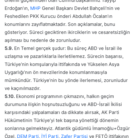
önemli güçlerinden olan Cumhurbaşkanımız Tayyip
Erdoğan’ın,
MHP
Genel Başkanı Devlet Bahçeli’nin ve
Feshedilen PKK Kurucu önderi Abdullah Öcalan’ın
konumlarını zayıflatmaktadır. Son açıklamalar, bunu
gösteriyor. Süreci geciktiren ikirciklerin ve cesaretsizliğin
aşılması bu nedenle de zorunludur.
5.9.
En Temel gerçek şudur: Bu süreç ABD ve İsrail ile
uzlaşma ve pazarlıklarla ilerletilemez. Sürecin başarısı,
Türkiye’nin komşularıyla ittifakında ve Yükselen Asya
Uygarlığı’nın ön mevzilerinde konumlanmasıyla
mümkündür. Türkiye’nin bu yönde ilerlemesi, zorunludur
ve kaçınılmazdır.
5.10.
Ekonomi programının çıkmazını, halkın geçim
durumuna ilişkin hoşnutsuzluğunu ve ABD-İsrail İkilisi
karşısındaki yalpalamaları da dikkate alırsak, AK Parti
Hükümetinin Türkiye’yi tek başına yönettiği dönemin
sonlarına gelmekteyiz. Atlantik güdümlü İmamoğlu+Özgür
Özel,
DEM Parti
,
İYİ Parti
,
Zafer Partisi
ve FETÖ ittifakının