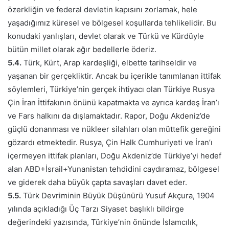
özerkliğin ve federal devletin kapısını zorlamak, hele
yaşadığımız küresel ve bölgesel koşullarda tehlikelidir. Bu
konudaki yanlışları, devlet olarak ve Türkü ve Kürdüyle
bütün millet olarak ağır bedellerle öderiz.
5.4.
Türk, Kürt, Arap kardeşliği, elbette tarihseldir ve
yaşanan bir gerçekliktir. Ancak bu içerikle tanımlanan ittifak
söylemleri, Türkiye’nin gerçek ihtiyacı olan Türkiye Rusya
Çin İran İttifakının önünü kapatmakta ve ayrıca kardeş İran’ı
ve Fars halkını da dışlamaktadır. Rapor, Doğu Akdeniz’de
güçlü donanması ve nükleer silahları olan müttefik gereğini
gözardı etmektedir. Rusya, Çin Halk Cumhuriyeti ve İran’ı
içermeyen ittifak planları, Doğu Akdeniz’de Türkiye’yi hedef
alan ABD+İsrail+Yunanistan tehdidini caydıramaz, bölgesel
ve giderek daha büyük çapta savaşları davet eder.
5.5.
Türk Devriminin Büyük Düşünürü Yusuf Akçura, 1904
yılında açıkladığı Üç Tarzı Siyaset başlıklı bildirge
değerindeki yazısında, Türkiye’nin önünde İslamcılık,