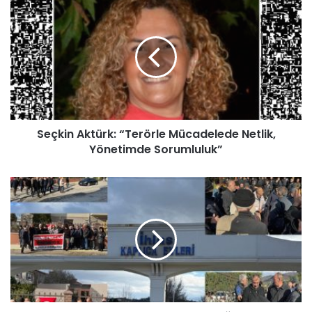
esi
ok
m
Seçkin Aktürk: “Terörle Mücadelede Netlik,
Yönetimde Sorumluluk”