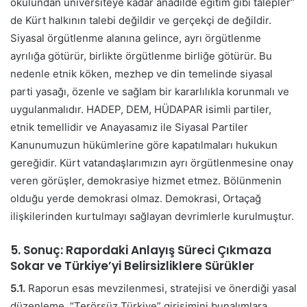
okulundan üniversiteye kadar anadilde eğitim gibi talepler”
de Kürt halkının talebi değildir ve gerçekçi de değildir.
Siyasal örgütlenme alanına gelince, ayrı örgütlenme
ayrılığa götürür, birlikte örgütlenme birliğe götürür. Bu
nedenle etnik köken, mezhep ve din temelinde siyasal
parti yasağı, özenle ve sağlam bir kararlılıkla korunmalı ve
uygulanmalıdır. HADEP, DEM, HÜDAPAR isimli partiler,
etnik temellidir ve Anayasamız ile Siyasal Partiler
Kanunumuzun hükümlerine göre kapatılmaları hukukun
gereğidir. Kürt vatandaşlarımızın ayrı örgütlenmesine onay
veren görüşler, demokrasiye hizmet etmez. Bölünmenin
olduğu yerde demokrasi olmaz. Demokrasi, Ortaçağ
ilişkilerinden kurtulmayı sağlayan devrimlerle kurulmuştur.
5. Sonuç: Rapordaki Anlayış Süreci Çıkmaza
Sokar ve Türkiye’yi Belirsizliklere Sürükler
5.1.
Raporun esas mevzilenmesi, stratejisi ve önerdiği yasal
düzenleme, “Terörsüz Türkiye” girişimini bunalımlara