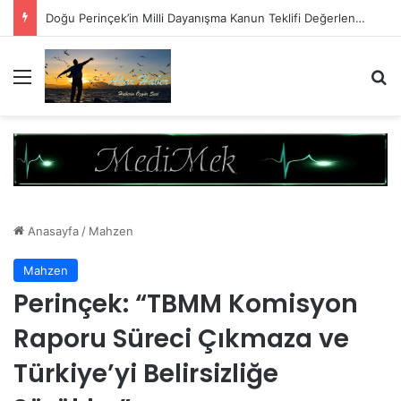
Bu Çerçeve Çözümün Değil Monarşi Anayasasının Çerçevesidir
Menü
A
Anasayfa
/
Mahzen
Mahzen
Perinçek: “TBMM Komisyon
Raporu Süreci Çıkmaza ve
Türkiye’yi Belirsizliğe