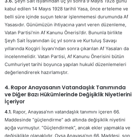
3.6.
Şeyh Sait İsyanından üç yıl sonra 9 Mayıs 1928 günü
kabul edilen 14 Mayıs 1928 tarihli Yasa, önce erteleme ve
belli süre içinde suçun tekrar işlenmemesi durumunda Af
Yasasıdır. Günümüzün ihtiyacına yanıt veren düzenleme,
Vatan Partisi’nin Af Kanunu Önerisi’dir. Bununla birlikte
Şeyh Sait İsyanından üç yıl sonra ve Kurtuluş Savaşı
yıllarında Koçgiri İsyanı’ndan sonra çıkarılan Af Yasaları da
incelenmelidir. Vatan Partisi, Af Kanunu Önerisini bütün
Cumhuriyet tarihi boyunca yapılan hukukî düzenlemeleri
değerlendirerek hazırlamıştır.
4. Rapor Anayasanın Vatandaşlık Tanımında
ve Diğer Bazı Hükümlerinde Değişiklik Niyetlerini
İçeriyor
4.1.
Rapor, Anayasa’nın vatandaşlık tanımını içeren 66.
Maddesinde “güçlendirme” adı altında değişiklik niyetini
açığa vurmuştur. “Güçlendirmek”, ancak ekler yapmakla ve
değişiklikle olanaklıdır. Oysa Anayasa’nın 66. Maddesi, son