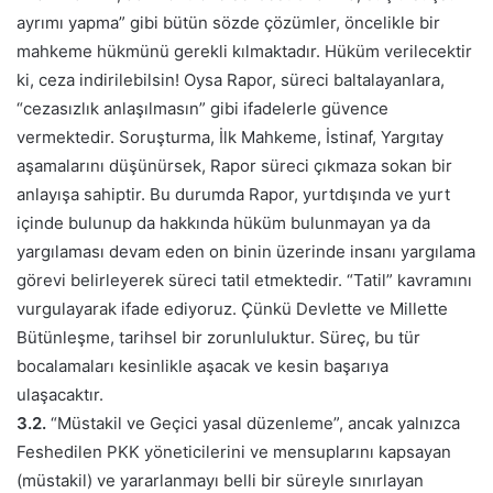
ayrımı yapma” gibi bütün sözde çözümler, öncelikle bir
mahkeme hükmünü gerekli kılmaktadır. Hüküm verilecektir
ki, ceza indirilebilsin! Oysa Rapor, süreci baltalayanlara,
“cezasızlık anlaşılmasın” gibi ifadelerle güvence
vermektedir. Soruşturma, İlk Mahkeme, İstinaf, Yargıtay
aşamalarını düşünürsek, Rapor süreci çıkmaza sokan bir
anlayışa sahiptir. Bu durumda Rapor, yurtdışında ve yurt
içinde bulunup da hakkında hüküm bulunmayan ya da
yargılaması devam eden on binin üzerinde insanı yargılama
görevi belirleyerek süreci tatil etmektedir. “Tatil” kavramını
vurgulayarak ifade ediyoruz. Çünkü Devlette ve Millette
Bütünleşme, tarihsel bir zorunluluktur. Süreç, bu tür
bocalamaları kesinlikle aşacak ve kesin başarıya
ulaşacaktır.
3.2.
“Müstakil ve Geçici yasal düzenleme”, ancak yalnızca
Feshedilen PKK yöneticilerini ve mensuplarını kapsayan
(müstakil) ve yararlanmayı belli bir süreyle sınırlayan