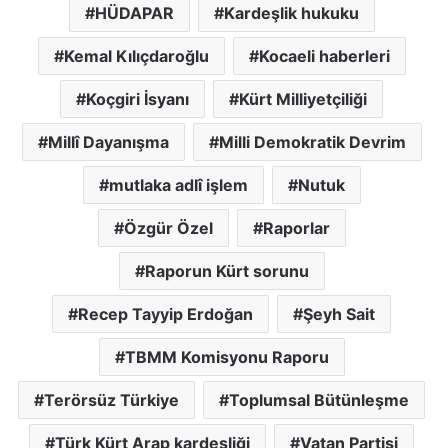
HÜDAPAR
Kardeşlik hukuku
Kemal Kılıçdaroğlu
Kocaeli haberleri
Koçgiri İsyanı
Kürt Milliyetçiliği
Millî Dayanışma
Milli Demokratik Devrim
mutlaka adlî işlem
Nutuk
Özgür Özel
Raporlar
Raporun Kürt sorunu
Recep Tayyip Erdoğan
Şeyh Sait
TBMM Komisyonu Raporu
Terörsüz Türkiye
Toplumsal Bütünleşme
Türk Kürt Arap kardeşliği
Vatan Partisi