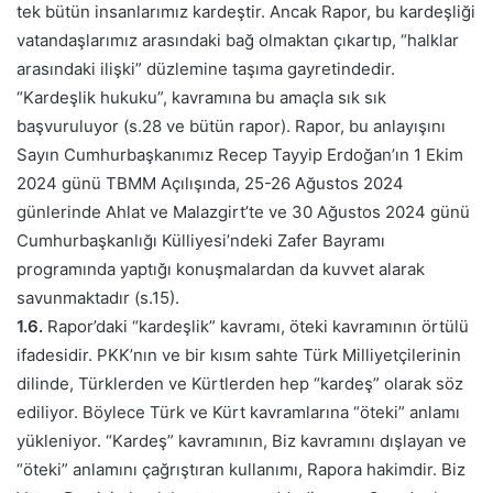
tek bütün insanlarımız kardeştir. Ancak Rapor, bu kardeşliği
vatandaşlarımız arasındaki bağ olmaktan çıkartıp, “halklar
arasındaki ilişki” düzlemine taşıma gayretindedir.
“Kardeşlik hukuku”, kavramına bu amaçla sık sık
başvuruluyor (s.28 ve bütün rapor). Rapor, bu anlayışını
Sayın Cumhurbaşkanımız Recep Tayyip Erdoğan’ın 1 Ekim
2024 günü TBMM Açılışında, 25-26 Ağustos 2024
günlerinde Ahlat ve Malazgirt’te ve 30 Ağustos 2024 günü
Cumhurbaşkanlığı Külliyesi’ndeki Zafer Bayramı
programında yaptığı konuşmalardan da kuvvet alarak
savunmaktadır (s.15).
1.6.
Rapor’daki “kardeşlik” kavramı, öteki kavramının örtülü
ifadesidir. PKK’nın ve bir kısım sahte Türk Milliyetçilerinin
dilinde, Türklerden ve Kürtlerden hep “kardeş” olarak söz
ediliyor. Böylece Türk ve Kürt kavramlarına “öteki” anlamı
yükleniyor. “Kardeş” kavramının, Biz kavramını dışlayan ve
“öteki” anlamını çağrıştıran kullanımı, Rapora hakimdir. Biz