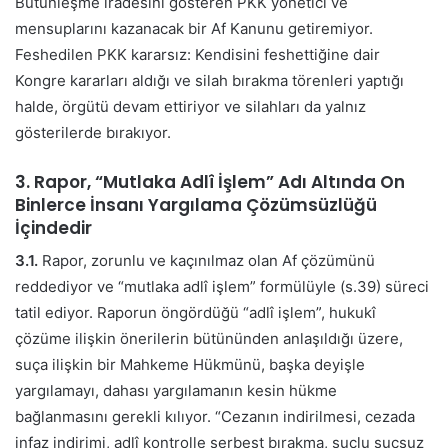
Bütünleşme iradesini gösteren PKK yönetici ve
mensuplarını kazanacak bir Af Kanunu getiremiyor.
Feshedilen PKK kararsız: Kendisini feshettiğine dair
Kongre kararları aldığı ve silah bırakma törenleri yaptığı
halde, örgütü devam ettiriyor ve silahları da yalnız
gösterilerde bırakıyor.
3. Rapor, “Mutlaka Adlî İşlem” Adı Altında On
Binlerce İnsanı Yargılama Çözümsüzlüğü
İçindedir
3.1.
Rapor, zorunlu ve kaçınılmaz olan Af çözümünü
reddediyor ve “mutlaka adlî işlem” formülüyle (s.39) süreci
tatil ediyor. Raporun öngördüğü “adlî işlem”, hukukî
çözüme ilişkin önerilerin bütününden anlaşıldığı üzere,
suça ilişkin bir Mahkeme Hükmünü, başka deyişle
yargılamayı, dahası yargılamanın kesin hükme
bağlanmasını gerekli kılıyor. “Cezanın indirilmesi, cezada
infaz indirimi, adlî kontrolle serbest bırakma, suçlu suçsuz