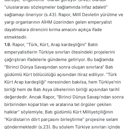
“uluslararası sözleşmeler bağlamında infaz adaleti”
sağlamayı öneriyor (s.43). Rapor, Millî Devletin yürütme ve
yargı organlarının AİHM üzerinden gelen emperyalist
dayatmalara direncini kırma amacını açıkça ifade
etmektedir.
1.9.
Rapor, “Türk, Kürt, Arap kardeşliğini” Batılı
emperyalistlerin Türkiye sınırları ötesindeki projelerini
çağrıştıran ifadelerle gündeme getiriyor. Bu bağlamda
“Birinci Dünya Savaşından sonra oluşan sınırlara” Batı
güdümlü Kürt bölücülüğü açısından itiraz ediliyor. “Türk
Kürt Arap kardeşliği” neresinden bakılsa, hem Türkiye’nin
birliği hem de Batı Asya ülkelerinin birliği açısından tarihî
değerdedir. Ancak Rapor, “Birinci Dünya Savaşı’ndan sonra
birbirinden kopartılan ve aralarına tel örgüler çekilen
halklar” söylemiyle, Batı güdümlü Kürt Milliyetçiliğinin
“Kürdistan’ın dört parçasını birleştirme” projesine selam
göndermektedir (s.23). Bu söylem Türkiye sınırları içinde