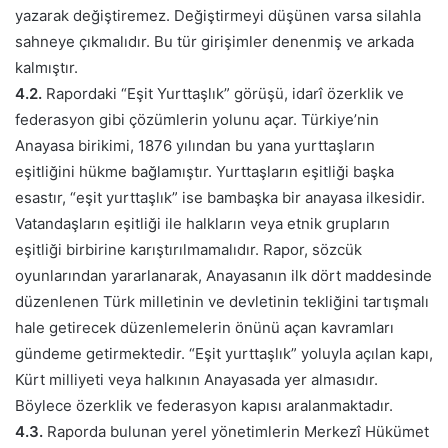
yazarak değiştiremez. Değiştirmeyi düşünen varsa silahla
sahneye çıkmalıdır. Bu tür girişimler denenmiş ve arkada
kalmıştır.
4.2.
Rapordaki “Eşit Yurttaşlık” görüşü, idarî özerklik ve
federasyon gibi çözümlerin yolunu açar. Türkiye’nin
Anayasa birikimi, 1876 yılından bu yana yurttaşların
eşitliğini hükme bağlamıştır. Yurttaşların eşitliği başka
esastır, “eşit yurttaşlık” ise bambaşka bir anayasa ilkesidir.
Vatandaşların eşitliği ile halkların veya etnik grupların
eşitliği birbirine karıştırılmamalıdır. Rapor, sözcük
oyunlarından yararlanarak, Anayasanın ilk dört maddesinde
düzenlenen Türk milletinin ve devletinin tekliğini tartışmalı
hale getirecek düzenlemelerin önünü açan kavramları
gündeme getirmektedir. “Eşit yurttaşlık” yoluyla açılan kapı,
Kürt milliyeti veya halkının Anayasada yer almasıdır.
Böylece özerklik ve federasyon kapısı aralanmaktadır.
4.3.
Raporda bulunan yerel yönetimlerin Merkezî Hükümet