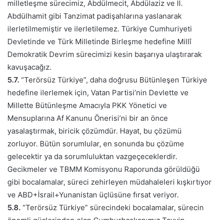
milletleşme sürecimiz, Abdülmecit, Abdülaziz ve II.
Abdülhamit gibi Tanzimat padişahlarına yaslanarak
ilerletilmemiştir ve ilerletilemez. Türkiye Cumhuriyeti
Devletinde ve Türk Milletinde Birleşme hedefine Millî
Demokratik Devrim sürecimizi kesin başarıya ulaştırarak
kavuşacağız.
5.7.
“Terörsüz Türkiye”, daha doğrusu Bütünleşen Türkiye
hedefine ilerlemek için, Vatan Partisi’nin Devlette ve
Millette Bütünleşme Amacıyla PKK Yönetici ve
Mensuplarına Af Kanunu Önerisi’ni bir an önce
yasalaştırmak, biricik çözümdür. Hayat, bu çözümü
zorluyor. Bütün sorumlular, en sonunda bu çözüme
gelecektir ya da sorumluluktan vazgeçeceklerdir.
Gecikmeler ve TBMM Komisyonu Raporunda görüldüğü
gibi bocalamalar, süreci zehirleyen müdahaleleri kışkırtıyor
ve ABD+İsrail+Yunanistan üçlüsüne fırsat veriyor.
5.8.
“Terörsüz Türkiye” sürecindeki bocalamalar, sürecin