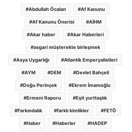
Abdullah Öcalan
Af Kanunu
Af Kanunu Önerisi
AİHM
Akar haber
Akar Haberleri
asgari müşterekte birleşmek
Asya Uygarlığı
Atlantik Emperyalistleri
AYM
DEM
Devlet Bahçeli
Doğu Perinçek
Ekrem İmamoğlu
Ermeni Raporu
Eşit yurttaşlık
Farkındalık
farklı kimlikler
FETÖ
Haber
Haberler
HADEP