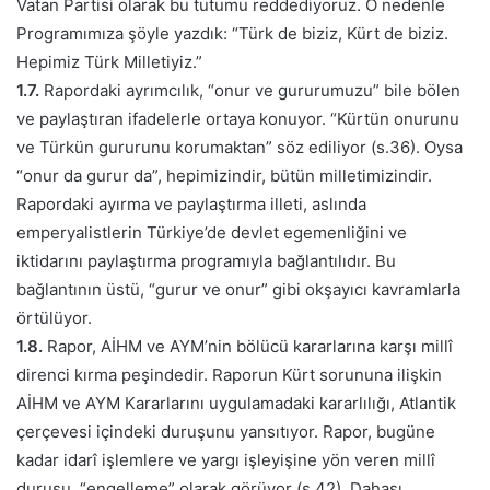
Vatan Partisi olarak bu tutumu reddediyoruz. O nedenle
Programımıza şöyle yazdık: “Türk de biziz, Kürt de biziz.
Hepimiz Türk Milletiyiz.”
1.7.
Rapordaki ayrımcılık, “onur ve gururumuzu” bile bölen
ve paylaştıran ifadelerle ortaya konuyor. “Kürtün onurunu
ve Türkün gururunu korumaktan” söz ediliyor (s.36). Oysa
“onur da gurur da”, hepimizindir, bütün milletimizindir.
Rapordaki ayırma ve paylaştırma illeti, aslında
emperyalistlerin Türkiye’de devlet egemenliğini ve
iktidarını paylaştırma programıyla bağlantılıdır. Bu
bağlantının üstü, “gurur ve onur” gibi okşayıcı kavramlarla
örtülüyor.
1.8.
Rapor, AİHM ve AYM’nin bölücü kararlarına karşı millî
direnci kırma peşindedir. Raporun Kürt sorununa ilişkin
AİHM ve AYM Kararlarını uygulamadaki kararlılığı, Atlantik
çerçevesi içindeki duruşunu yansıtıyor. Rapor, bugüne
kadar idarî işlemlere ve yargı işleyişine yön veren millî
duruşu, “engelleme” olarak görüyor (s.42). Dahası