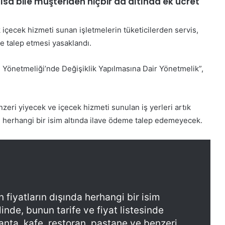
lsa bile müşteriden hiçbir ad altında ek ücret
fa etti
Herkes Haindir”
t
a
t
 içecek hizmeti sunan işletmelerin tüketicilerden servis,
ü
e talep etmesi yasaklandı.
r
k
ti Yönetmeliği’nde Değişiklik Yapılmasına Dair Yönetmelik”,
’
e
K
H
o
a
n
zeri yiyecek ve içecek hizmeti sunulan iş yerleri artık
k
y
i herhangi bir isim altında ilave ödeme talep edemeyecek.
a
a
r
’
e
d
t
30 Mayıs 2026
a
vinci yarım
Konya’da ‘Genç Seyyah’ projesi
E
‘
d
tamamlandı
G
e
e
n
n fiyatların dışında herhangi bir isim
n
H
inde, bunun tarife ve fiyat listesinde
ç
e
S
anta, kafe, restoran, pastane ve benzeri