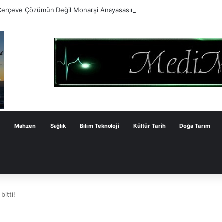
Çerçeve Çözümün Değil Monarşi Anayasasının Çerçevesidir
r
Mahzen
Sağlık
Bilim Teknoloji
Kültür Tarih
Doğa Tarım
itti!