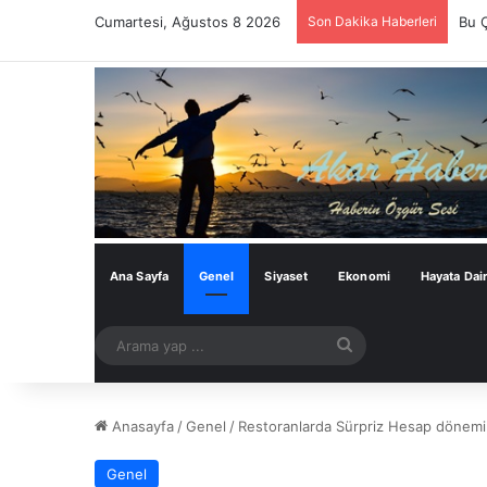
Cumartesi, Ağustos 8 2026
Son Dakika Haberleri
Bu 
Ana Sayfa
Genel
Siyaset
Ekonomi
Hayata Dai
Arama
yap
...
Anasayfa
/
Genel
/
Restoranlarda Sürpriz Hesap dönemi b
Genel