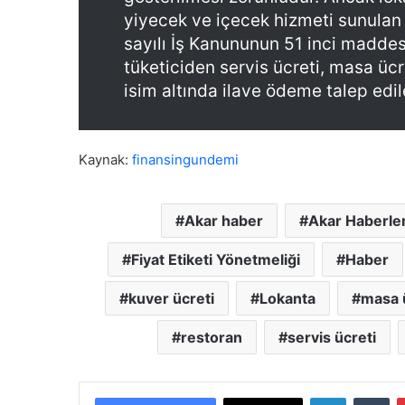
i
yiyecek ve içecek hizmeti sunulan 
y
sayılı İş Kanununun 51 inci maddes
e
tüketiciden servis ücreti, masa ücr
t
s
isim altında ilave ödeme talep edi
e
v
i
Kaynak:
finansingundemi
n
c
i
y
Akar haber
Akar Haberler
a
r
Fiyat Etiketi Yönetmeliği
Haber
ı
m
kuver ücreti
Lokanta
masa 
k
a
restoran
servis ücreti
l
m
a
LinkedIn
Tumblr