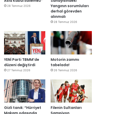
Asla Kabul Edilemez”
Sanayisindeki
ğ
Yangının sorumluları
28 Temmuz 2026
i
derhal görevden
l
alınmalı
ş
28 Temmuz 2026
i
r
k
e
t
l
e
YENİ Parti TBMM’de
Motorin zammı
r
düzeni değiştirdi
tabelada!
e
27 Temmuz 2026
26 Temmuz 2026
”
Gizli tanık: “Hürriyet
Filenin Sultanları
Makam odasında
Şampiyon