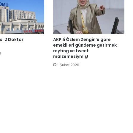
si 2 Doktor
AKP’li Özlem Zengin’e göre
emeklileri gündeme getirmek
reyting ve tweet
6
malzemesiymiş!
1 Şubat 2026