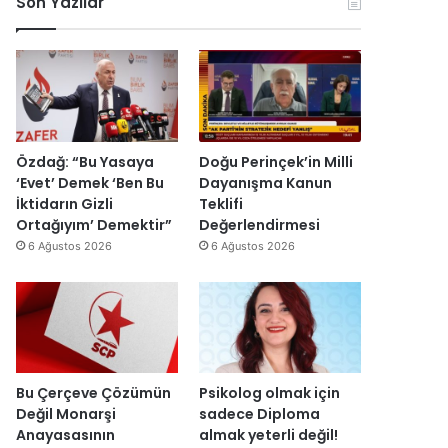
Son Yazılar
k
l
r
ç
o
e
u
i
n
n
ş
s
o
d
t
i
m
i
u
E
i
r
r
s
k
d
m
r
D
i
a
a
Özdağ: “Bu Yasaya
Doğu Perinçek’in Milli
ü
s
I
‘Evet’ Demek ‘Ben Bu
Dayanışma Kanun
z
ı
ş
İktidarın Gizli
Teklifi
e
y
ı
Ortağıyım’ Demektir”
Değerlendirmesi
n
ı
k
6 Ağustos 2026
6 Ağustos 2026
d
l
’
i
l
t
r
a
a
”
r
n
s
m
o
e
n
s
Bu Çerçeve Çözümün
Psikolog olmak için
r
a
Değil Monarşi
sadece Diploma
a
j
Anayasasının
almak yeterli değil!