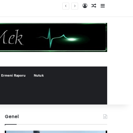
Kayıt Ol
Rastgele Makale
Kenar Bölme
Ermeni Raporu
Nutuk
Genel