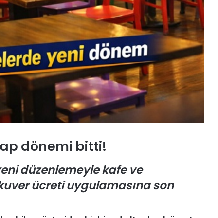
ı
k
o
n
u
ş
u
y
o
r
A
k
ap dönemi bitti!
b
a
eni düzenlemeyle kafe ve
b
 kuver ücreti uygulamasına son
a
:
23 Haziran 2026
“
Akbaba: “Atatürk’e Hakaret Eden
A