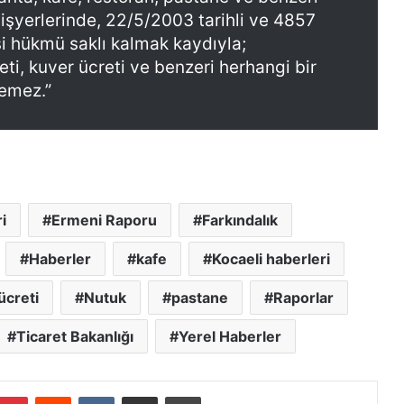
r
e
işyerlerinde, 22/5/2003 tarihli ve 4857
k
y
e
i hükmü saklı kalmak kaydıyla;
y
s
eti, kuver ücreti ve benzeri herhangi bir
a
H
h
lemez.”
a
’
i
p
n
r
d
o
i
j
r
e
”
s
i
Ermeni Raporu
Farkındalık
i
t
Haberler
kafe
Kocaeli haberleri
a
m
ücreti
Nutuk
pastane
Raporlar
a
m
Ticaret Bakanlığı
Yerel Haberler
l
a
n
Pinterest
Reddit
VKontakte
E-Posta ile paylaş
Yazdır