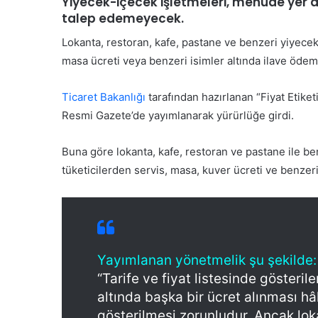
Yiyecek-içecek işletmeleri, menüde yer a
Kabul Edilemez”
Özgür Özel CHP’den isti
C
talep edemeyecek.
H
P
Lokanta, restoran, kafe, pastane ve benzeri yiyecek
’
masa ücreti veya benzeri isimler altında ilave ödem
d
e
Ticaret Bakanlığı
tarafından hazırlanan “Fiyat Etike
n
i
Resmi Gazete’de yayımlanarak yürürlüğe girdi.
G
s
e
t
n
Buna göre lokanta, kafe, restoran ve pastane ile ben
i
ç
tüketicilerden servis, masa, kuver ücreti ve benzer
f
l
a
e
e
r
t
30 Mayıs 2026
i
’ın Tedavisi Yoğun
Gençlerin mezuniyet se
t
n
i
vam Ediyor
kalmayacak
m
Yayımlanan yönetmelik şu şekilde:
e
“Tarife ve fiyat listesinde gösterile
z
altında başka bir ücret alınması hâl
u
n
gösterilmesi zorunludur. Ancak lok