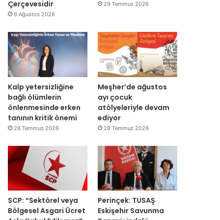
y
v
Çerçevesidir
29 Temmuz 2026
e
a
6 Ağustos 2026
n
r
i
:
d
“
e
T
n
e
a
p
ç
k
Kalp yetersizliğine
Meşher’de ağustos
ı
i
bağlı ölümlerin
ayı çocuk
l
m
önlenmesinde erken
atölyeleriyle devam
d
m
tanının kritik önemi
ediyor
ı
a
28 Temmuz 2026
28 Temmuz 2026
h
k
e
m
e
y
e
SCP: “Sektörel veya
Perinçek: TUSAŞ
d
Bölgesel Asgari Ücret
Eskişehir Savunma
e