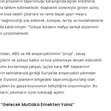
r
t projelerin taşeronluğu karşılığında açılan kredilerle,
e
k
rla tahkim edilmektedir. Başkanlık sistemiyle girilen süreç
y
e
y
rın kısa vadeli çıkarlara ve ranta dayalı gayri meşru
s
a
gı bağımsızlığı yok edilerek, kumpas, tertip ve müdahalelerle
H
h
fa kaldırılmıştır. Türkiye iktidarın mafya-tarikat düzeninin
a
’
i
an çözülmektedir.
p
n
r
d
o
i
j
r
iktidarı, ABD ve AB emperyalizminin “proje”, savaş
e
”
s
çilerin ve yoksul halkın sırtına yüklemeye devam edecektir.
i
rumu kurtarmaya çalışan, işçiye karşı IMF başkanının
t
in talimatlarıyla girdiği Suriye’de emperyalist yıkımdan
a
ve Siyonist planların bölgedeki taşeronluğuna talip olan
m
e çeken bu gayya kuyusunun bekçiliğine soyunmuştur. Bu
a
m
rın, yıkımların içine sokacağı açıktır.
l
a
ü: “Gelecek Mutlaka Emekten Yana”
n