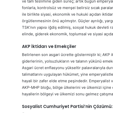
ve tam teslimine giden süreç; artık bugün emperyalis
i
fonlarla, kontrolsüz ve menşei belirsiz sıcak parala
y
e
ile birlikte siyasi, ekonomik ve hukuki açıdan iktida
t
örgütlenmesinin önü açılmıştır. Güçler ayrılığı, yar
s
TSK’nın yapısı iğdiş edilmiş, sosyal hukuk devleti ra
e
elinde, giderek ekonomik, toplumsal ve siyasi açıd
v
i
n
AKP İktidarı ve Emekçiler
c
Belirlenen son asgari ücrette göstermiştir ki; AKP 
i
y
giderlerinin, yolsuzlukların ve talanın yükünü emek
a
Asgari ücret enflasyonu yükseltir palavralarıyla du
r
talimatlarını uygulayan hükümet, yine emperyalistler
ı
hayali bir zafer elde etme peşindedir. Emperyalist 
m
AKP-MHP bloğu, bölge ülkelerini ve ülkemizi için
k
a
hayallerin bölgeyi ve ülkemizi sonu gelmez çatışmala
l
m
Sosyalist Cumhuriyet Partisi’nin Çözüm
a