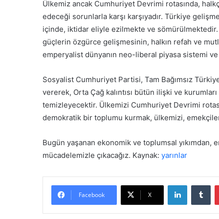
y
Ülkemiz ancak Cumhuriyet Devrimi rotasında, halkçı-
a
edeceği sorunlarla karşı karşıyadır. Türkiye gelişm
c
içinde, iktidar eliyle ezilmekte ve sömürülmektedir
a
güçlerin özgürce gelişmesinin, halkın refah ve mut
k
emperyalist dünyanın neo-liberal piyasa sistemi ve 
Sosyalist Cumhuriyet Partisi, Tam Bağımsız Türkiye 
vererek, Orta Çağ kalıntısı bütün ilişki ve kurumla
temizleyecektir. Ülkemizi Cumhuriyet Devrimi rotas
demokratik bir toplumu kurmak, ülkemizi, emekçiler
Bugün yaşanan ekonomik ve toplumsal yıkımdan, em
mücadelemizle çıkacağız. Kaynak:
yarınlar
LinkedIn
Tumblr
Facebook
X