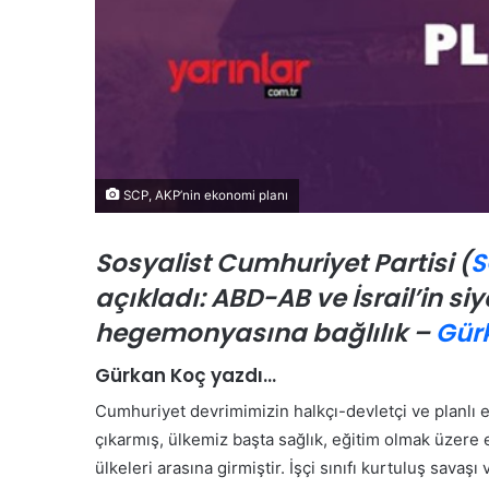
e
s
i
K
a
m
u
o
SCP, AKP’nin ekonomi planı
y
u
n
Sosyalist Cumhuriyet Partisi (
S
a
açıkladı: ABD-AB ve İsrail’in s
T
Ö
a
z
hegemonyasına bağlılık –
Gür
n
g
ı
ü
Gürkan Koç yazdı…
t
r
ı
Ö
Cumhuriyet devrimimizin halkçı-devletçi ve planlı ek
l
z
çıkarmış, ülkemiz başta sağlık, eğitim olmak üzer
d
e
rel veya Bölgesel Asgari
ülkeleri arasına girmiştir. İşçi sınıfı kurtuluş savaş
24 Temmuz 2026
ı
l