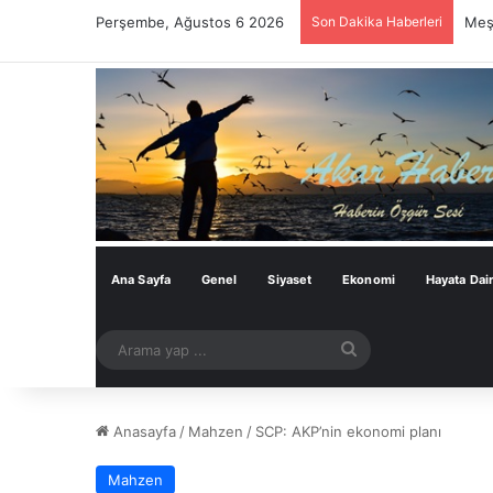
Perşembe, Ağustos 6 2026
Son Dakika Haberleri
Meşh
Ana Sayfa
Genel
Siyaset
Ekonomi
Hayata Dai
Arama
yap
...
Anasayfa
/
Mahzen
/
SCP: AKP’nin ekonomi planı
Mahzen