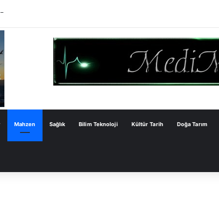
er’de ağustos ayı çocuk atölyeleriyle devam ediyor
r
Mahzen
Sağlık
Bilim Teknoloji
Kültür Tarih
Doğa Tarım