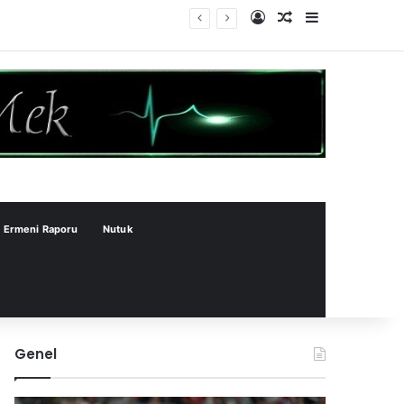
Kayıt Ol
Rastgele Makale
Kenar Bölme
Ermeni Raporu
Nutuk
Genel