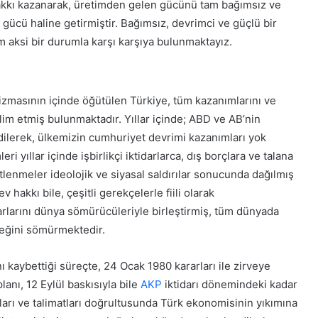
ifa etti
Herkes Haindir”
hakkı kazanarak, üretimden gelen gücünü tam bağımsız ve
t
a
ücü haline getirmiştir. Bağımsız, devrimci ve güçlü bir
t
m aksi bir durumla karşı karşıya bulunmaktayız.
ü
r
k
’
nizmasının içinde öğütülen Türkiye, tüm kazanımlarını ve
e
K
slim etmiş bulunmaktadır. Yıllar içinde; ABD ve AB’nin
H
o
ilerek, ülkemizin cumhuriyet devrimi kazanımları yok
a
n
ri yıllar içinde işbirlikçi iktidarlarca, dış borçlara ve talana
k
y
a
ütlenmeler ideolojik ve siyasal saldırılar sonucunda dağılmış
a
r
’
v hakkı bile, çeşitli gerekçelerle fiili olarak
e
d
arlarını dünya sömürücüleriyle birleştirmiş, tüm dünyada
t
30 Mayıs 2026
a
meğini sömürmektedir.
evinci yarım
Konya’da ‘Genç Seyyah’ projesi
E
‘
d
tamamlandı
G
e
ı kaybettiği süreçte, 24 Ocak 1980 kararları ile zirveye
e
n
n
lanı, 12 Eylül baskısıyla bile
AKP
iktidarı dönemindeki kadar
H
ç
nları ve talimatları doğrultusunda Türk ekonomisinin yıkımına
e
S