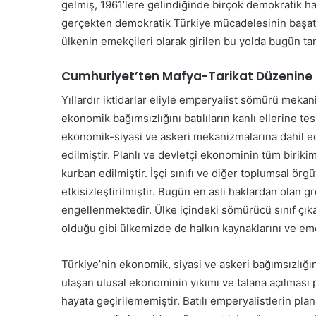
 Kabul Edilemez”
Özgür Özel CHP’den ist
gelmiş, 1961’lere gelindiğinde birçok demokratik 
C
H
gerçekten demokratik Türkiye mücadelesinin başat g
P
ülkenin emekçileri olarak girilen bu yolda bugün ta
’
d
Cumhuriyet’ten Mafya-Tarikat Düzenine
e
n
Yıllardır iktidarlar eliyle emperyalist sömürü meka
i
G
ekonomik bağımsızlığını batılıların kanlı ellerine te
s
e
ekonomik-siyasi ve askeri mekanizmalarına dahil ed
t
n
edilmiştir. Planlı ve devletçi ekonominin tüm birikimle
i
ç
f
kurban edilmiştir. İşçi sınıfı ve diğer toplumsal örg
l
a
e
etkisizleştirilmiştir. Bugün en asli haklardan olan gre
e
r
engellenmektedir. Ülke içindeki sömürücü sınıf çık
t
30 Mayıs 2026
i
olduğu gibi ülkemizde de halkın kaynaklarını ve e
r’ın Tedavisi Yoğun
Gençlerin mezuniyet s
t
n
i
evam Ediyor
kalmayacak
m
Türkiye’nin ekonomik, siyasi ve askeri bağımsızlığın
e
z
ulaşan ulusal ekonominin yıkımı ve talana açılması p
u
hayata geçirilememiştir. Batılı emperyalistlerin pla
n