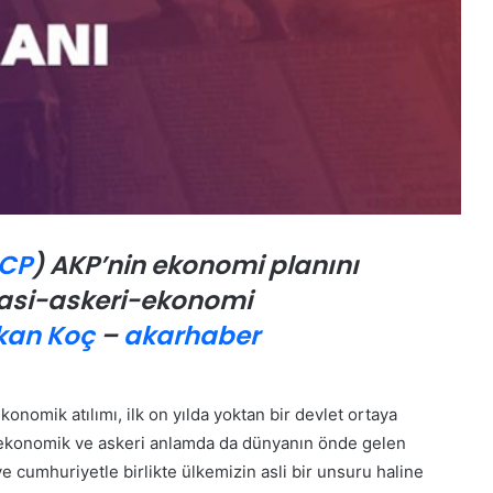
ı
k
o
n
u
ş
u
y
o
r
CP
) AKP’nin ekonomi planını
iyasi-askeri-ekonomi
A
k
kan Koç
–
akarhaber
b
a
b
a
onomik atılımı, ilk on yılda yoktan bir devlet ortaya
:
e ekonomik ve askeri anlamda da dünyanın önde gelen
23 Haziran 2026
“
Akbaba: “Atatürk’e Hakaret Eden
ı ve cumhuriyetle birlikte ülkemizin asli bir unsuru haline
A