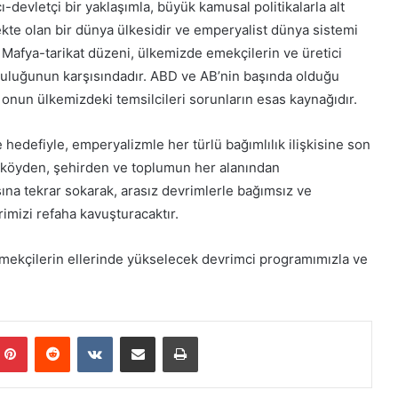
d
devletçi bir yaklaşımla, büyük kamusal politikalarla alt
ı
ekte olan bir dünya ülkesidir ve emperyalist dünya sistemi
. Mafya-tarikat düzeni, ülkemizde emekçilerin ve üretici
luluğunun karşısındadır. ABD ve AB’nin başında olduğu
onun ülkemizdeki temsilcileri sorunların esas kaynağıdır.
hedefiyle, emperyalizmle her türlü bağımlılık ilişkisine son
rı köyden, şehirden ve toplumun her alanından
ına tekrar sokarak, arasız devrimlerle bağımsız ve
imizi refaha kavuşturacaktır.
ekçilerin ellerinde yükselecek devrimci programımızla ve
Pinterest
Reddit
VKontakte
E-Posta ile paylaş
Yazdır