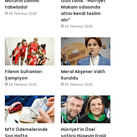
Motorin zammı
Gizli tanık: “Hürriyet
ğ
tabelada!
Makam odasında
i
altını kendi teslim
26 Temmuz 2026
l
alır”
ş
26 Temmuz 2026
i
r
k
e
t
l
e
Filenin Sultanları
Meral Akşener Vakfı
r
Şampiyon
Kuruldu
e
26 Temmuz 2026
26 Temmuz 2026
”
MTV Ödemelerinde
Hürriyet’in Özel
Son Hafta
şoförü Hüseyin Ergül