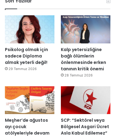
Son Yazılar
k
l
r
ç
o
e
u
i
n
n
ş
s
o
d
t
i
m
i
u
E
i
r
r
s
k
d
m
r
D
i
a
a
Psikolog olmak için
Kalp yetersizliğine
ü
s
I
sadece Diploma
bağlı ölümlerin
z
ı
ş
almak yeterli değil!
önlenmesinde erken
e
y
ı
tanının kritik önemi
29 Temmuz 2026
n
ı
k
28 Temmuz 2026
d
l
’
i
l
t
r
a
a
”
r
n
s
m
o
e
n
s
Meşher’de ağustos
SCP: “Sektörel veya
r
a
ayı çocuk
Bölgesel Asgari Ücret
a
j
atölyeleriyle devam
Asla Kabul Edilemez”