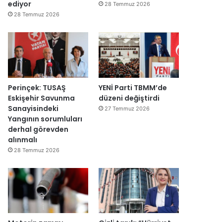
y
v
ediyor
28 Temmuz 2026
e
a
28 Temmuz 2026
n
r
i
:
d
“
e
T
n
e
a
p
ç
k
Perinçek: TUSAŞ
YENİ Parti TBMM’de
ı
i
Eskişehir Savunma
düzeni değiştirdi
l
m
Sanayisindeki
27 Temmuz 2026
d
m
Yangının sorumluları
ı
a
derhal görevden
h
alınmalı
k
28 Temmuz 2026
e
m
e
y
e
d
e