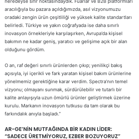
neredeyse sıfır noktasındaydık. Fuarlar ve B2B platformları
aracılığıyla bu pazara açıldığımızda, asıl vizyonumuzu
oradaki zengin ürün çeşitliliği ve yüksek kalite standartları
belirledi. Türkiye ve yakın coğrafyada ise daha sınırlı
inovasyon örnekleriyle karşılaşırken, Avrupa’da kişisel
bakımın ne kadar geniş, yaratıcı ve gelişime açık bir alan
olduğunu gördüm.
O an, raf değeri sınırlı ürünlerden çıkıp; yenilikçi bakış
açısıyla, iyi içerikli ve fark yaratan kişisel bakım ürünlerine
yönelmemiz gerektiğine karar verdim. Spectra’nın temel
vizyonu; olmayanı sunmak, sürdürülebilir ve tutarlı bir
kalite anlayışıyla uzun ömürlü ürünler geliştirmek üzerine
kurulu. Markanın inovasyon tutkusu da tam olarak bu
farkındalık anıyla başladı.”
AR-GE’NİN MUTFAĞINDA BİR KADIN LİDER:
“SADECE ÜRETMİYORUZ, EZBER BOZUYORUZ”