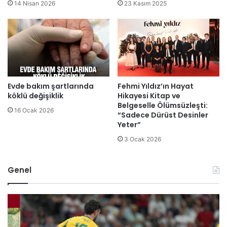
14 Nisan 2026
23 Kasım 2025
Evde bakım şartlarında
Fehmi Yıldız’ın Hayat
köklü değişiklik
Hikayesi Kitap ve
Belgeselle Ölümsüzleşti:
16 Ocak 2026
“Sadece Dürüst Desinler
Yeter”
3 Ocak 2026
Genel
B
B
ü
i
t
l