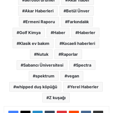
Akar Haberleri
Betül Ünver
Ermeni Raporu
Farkındalık
Golf Kimya
Haber
Haberler
Klasik ev bakım
Kocaeli haberleri
Nutuk
Raporlar
Sabancı Üniversitesi
Spectra
spektrum
vegan
whipped duş köpüğü
Yerel Haberler
Z kuşağı
LinkedIn
Tumblr
Pinterest
Reddit
VKontakte
E-Posta ile paylaş