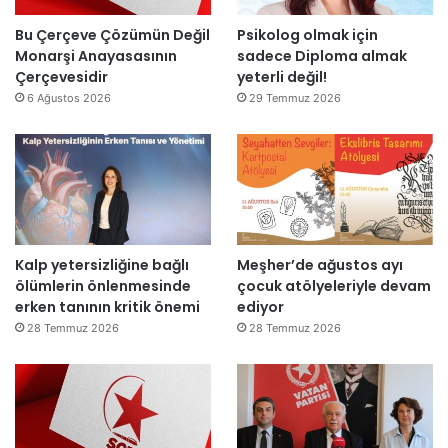
m
o
l
n
Bu Çerçeve Çözümün Değil
Psikolog olmak için
a
r
Monarşi Anayasasının
sadece Diploma almak
n
a
Çerçevesidir
yeterli değil!
d
y
6 Ağustos 2026
29 Temmuz 2026
ı
e
n
i
d
e
n
a
Kalp yetersizliğine bağlı
Meşher’de ağustos ayı
ç
ölümlerin önlenmesinde
çocuk atölyeleriyle devam
ı
erken tanının kritik önemi
ediyor
l
d
28 Temmuz 2026
28 Temmuz 2026
ı