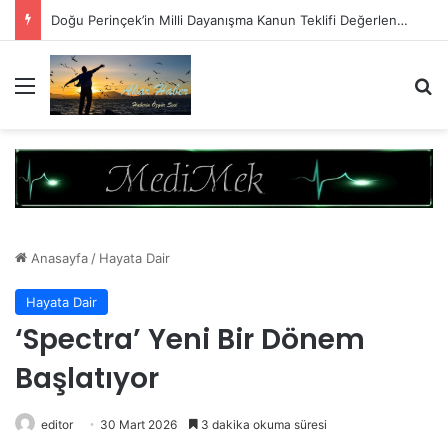
Bu Çerçeve Çözümün Değil Monarşi Anayasasının Çerçevesidir
Menü
A
Anasayfa
/
Hayata Dair
Hayata Dair
‘Spectra’ Yeni Bir Dönem
Başlatıyor
editor
30 Mart 2026
3 dakika okuma süresi