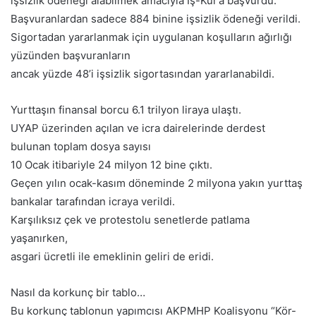
işsizlik ödeneği alabilmek amacıyla İş-Kur’a başvurdu.
Başvuranlardan sadece 884 binine işsizlik ödeneği verildi.
Sigortadan yararlanmak için uygulanan koşulların ağırlığı
yüzünden başvuranların
ancak yüzde 48’i işsizlik sigortasından yararlanabildi.
Yurttaşın finansal borcu 6.1 trilyon liraya ulaştı.
UYAP üzerinden açılan ve icra dairelerinde derdest
bulunan toplam dosya sayısı
10 Ocak itibariyle 24 milyon 12 bine çıktı.
Geçen yılın ocak-kasım döneminde 2 milyona yakın yurttaş
bankalar tarafından icraya verildi.
Karşılıksız çek ve protestolu senetlerde patlama
yaşanırken,
asgari ücretli ile emeklinin geliri de eridi.
Nasıl da korkunç bir tablo…
Bu korkunç tablonun yapımcısı AKPMHP Koalisyonu “Kör-