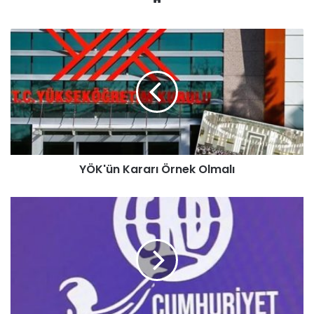
b
sit
esi
YÖK'ün Kararı Örnek Olmalı