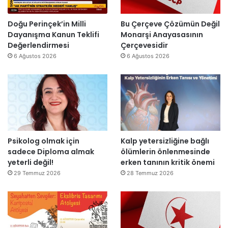
s
m
o
e
n
s
Doğu Perinçek’in Milli
Bu Çerçeve Çözümün Değil
r
a
Dayanışma Kanun Teklifi
Monarşi Anayasasının
a
j
Değerlendirmesi
Çerçevesidir
y
v
6 Ağustos 2026
6 Ağustos 2026
e
a
n
r
i
:
d
“
e
T
n
e
a
p
Psikolog olmak için
Kalp yetersizliğine bağlı
ç
k
sadece Diploma almak
ölümlerin önlenmesinde
ı
i
yeterli değil!
erken tanının kritik önemi
l
m
d
m
29 Temmuz 2026
28 Temmuz 2026
ı
a
h
k
e
m