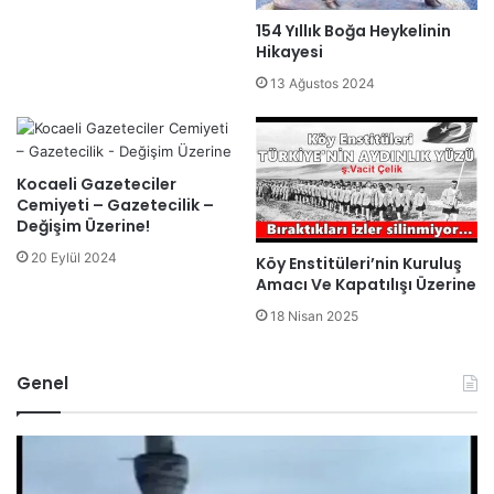
154 Yıllık Boğa Heykelinin
Hikayesi
13 Ağustos 2024
Kocaeli Gazeteciler
Cemiyeti – Gazetecilik –
Değişim Üzerine!
20 Eylül 2024
Köy Enstitüleri’nin Kuruluş
Amacı Ve Kapatılışı Üzerine
18 Nisan 2025
Genel
B
O
i
M
l
Ü