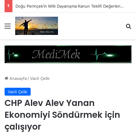
Doğu Perinçek’in Milli Dayanışma Kanun Teklifi Değerlendirmesi
Menü
A
Anasayfa
/
Vacit Çelik
Vacit Çelik
CHP Alev Alev Yanan
Ekonomiyi Söndürmek için
çalışıyor