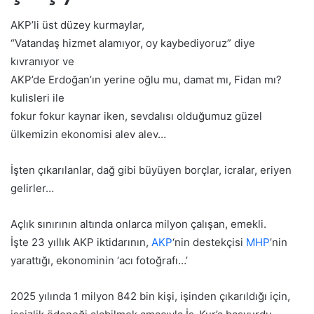
AKP’li üst düzey kurmaylar,
“Vatandaş hizmet alamıyor, oy kaybediyoruz” diye
kıvranıyor ve
AKP’de Erdoğan’ın yerine oğlu mu, damat mı, Fidan mı?
kulisleri ile
fokur fokur kaynar iken, sevdalısı olduğumuz güzel
ülkemizin ekonomisi alev alev…
İşten çıkarılanlar, dağ gibi büyüyen borçlar, icralar, eriyen
gelirler…
Açlık sınırının altında onlarca milyon çalışan, emekli.
İşte 23 yıllık AKP iktidarının,
AKP
‘nin destekçisi
MHP
’nin
yarattığı, ekonominin ‘acı fotoğrafı…’
2025 yılında 1 milyon 842 bin kişi, işinden çıkarıldığı için,