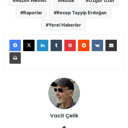
Nâzım Hikmet
Nutuk
Özgür Özel
Raporlar
Recep Tayyip Erdoğan
Yerel Haberler
LinkedIn
Tumblr
Pinterest
Reddit
VKontakte
E-Posta ile paylaş
Yazdır
Vacit Çelik
We