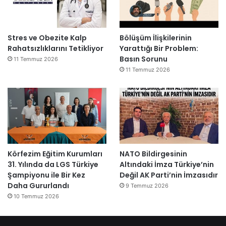
Stres ve Obezite Kalp
Bölüşüm İlişkilerinin
Rahatsızlıklarını Tetikliyor
Yarattığı Bir Problem:
Basın Sorunu
11 Temmuz 2026
11 Temmuz 2026
Körfezim Eğitim Kurumları
NATO Bildirgesinin
31. Yılında da LGS Türkiye
Altındaki İmza Türkiye’nin
Şampiyonu ile Bir Kez
Değil AK Parti’nin İmzasıdır
Daha Gururlandı
9 Temmuz 2026
10 Temmuz 2026