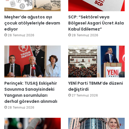
e
y
Meşher’de ağustos ayı
SCP: “Sektörel veya
e
çocuk atölyeleriyle devam
Bölgesel Asgari Ücret Asla
d
ediyor
Kabul Edilemez”
e
ğ
28 Temmuz 2026
28 Temmuz 2026
i
l
ş
i
r
k
e
Perinçek: TUSAŞ Eskişehir
YENİ Parti TBMM’de düzeni
t
Savunma Sanayisindeki
değiştirdi
l
Yangının sorumluları
e
27 Temmuz 2026
derhal görevden alınmalı
r
e
28 Temmuz 2026
”