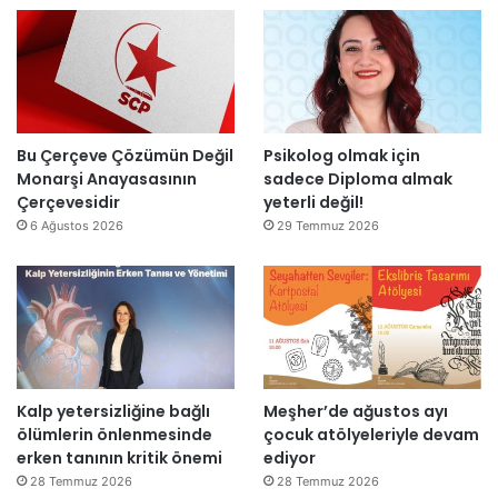
n
l
’
d
l
t
i
a
a
r
r
n
”
s
m
o
e
n
s
Bu Çerçeve Çözümün Değil
Psikolog olmak için
r
a
Monarşi Anayasasının
sadece Diploma almak
a
j
Çerçevesidir
yeterli değil!
y
v
6 Ağustos 2026
29 Temmuz 2026
e
a
n
r
i
:
d
“
e
T
n
e
a
p
Kalp yetersizliğine bağlı
Meşher’de ağustos ayı
ç
k
ölümlerin önlenmesinde
çocuk atölyeleriyle devam
ı
i
erken tanının kritik önemi
ediyor
l
m
d
m
28 Temmuz 2026
28 Temmuz 2026