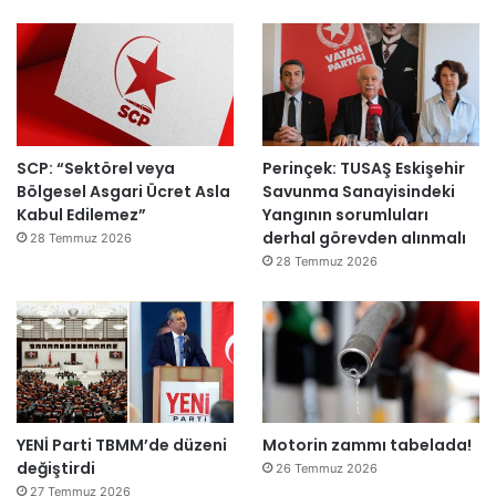
ı
a
h
k
e
m
e
y
SCP: “Sektörel veya
Perinçek: TUSAŞ Eskişehir
e
Bölgesel Asgari Ücret Asla
Savunma Sanayisindeki
d
Kabul Edilemez”
Yangının sorumluları
e
derhal görevden alınmalı
ğ
28 Temmuz 2026
i
28 Temmuz 2026
l
ş
i
r
k
e
t
YENİ Parti TBMM’de düzeni
Motorin zammı tabelada!
l
değiştirdi
e
26 Temmuz 2026
r
27 Temmuz 2026