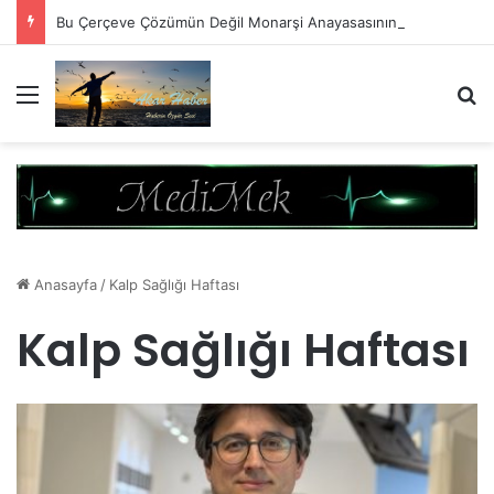
Bu Çerçeve Çözümün Değil Monarşi Anayasasının Çerçevesidir
Menü
A
Anasayfa
/
Kalp Sağlığı Haftası
Kalp Sağlığı Haftası